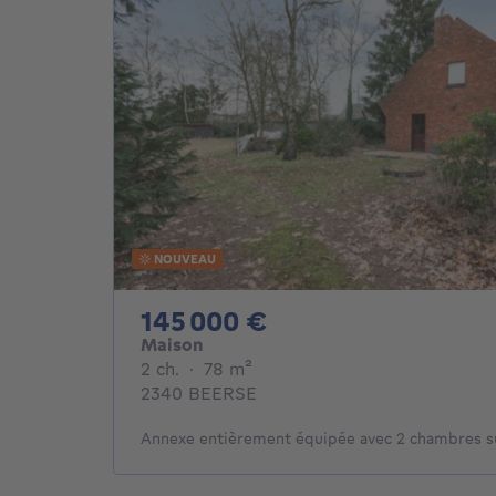
NOUVEAU
145000€
145 000 €
Maison
2 chambres
mètres carrés
2 ch.
·
78
m²
2340 BEERSE
Annexe entièrement équipée avec 2 chambres su