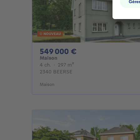
NOUVEAU
549000€
549 000 €
Maison
4 chambres
mètres carrés
4 ch.
·
297
m²
2340 BEERSE
Maison