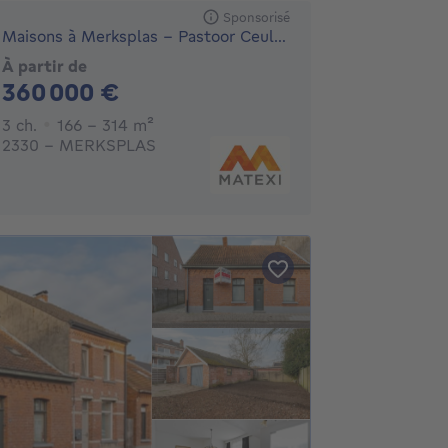
Sponsorisé
Maisons à Merksplas - Pastoor Ceulemansstraat
À partir de
360000€
360 000 €
3 chambres
mètres carrés
3 ch.
166 - 314
m²
2330 - MERKSPLAS