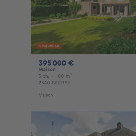
NOUVEAU
395000€
395 000 €
Maison
3 chambres
mètres carrés
3 ch.
·
188
m²
2340 BEERSE
Maison