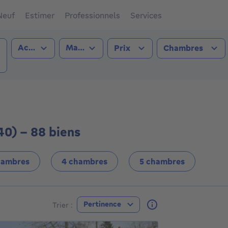
Neuf
Estimer
Professionnels
Services
Type de transaction
Type de bien
Acheter
Maison
Prix
Chambres
e (2340))
40) - 88 biens
hambres
4 chambres
5 chambres
Pertinence
Trier :