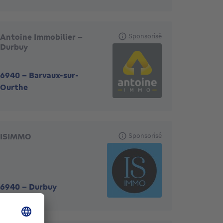
Antoine Immobilier -
Sponsorisé
Durbuy
6940
-
Barvaux-sur-
Ourthe
ISIMMO
Sponsorisé
6940
-
Durbuy