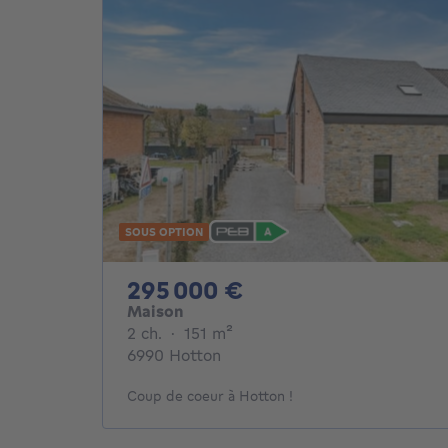
SOUS OPTION
295000€
295 000 €
Maison
2 chambres
mètres carrés
2 ch.
·
151
m²
6990 Hotton
Coup de coeur à Hotton !