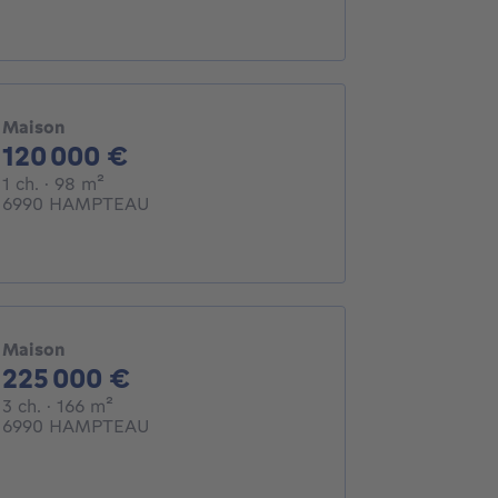
Maison
120000€
120 000 €
1 chambre
mètres carrés
1 ch.
· 98
m²
6990 HAMPTEAU
Maison
225000€
225 000 €
3 chambres
mètres carrés
3 ch.
· 166
m²
6990 HAMPTEAU