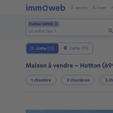
À vendre
À louer
Ajouter un lieu
Hotton (6990)
Hotton (6990)
Localité (Localités déjà sélectionnées: Hotto
Liste
(13)
Carte
(11)
Maison à vendre - Hotton (699
1 chambre
2 chambres
3 c