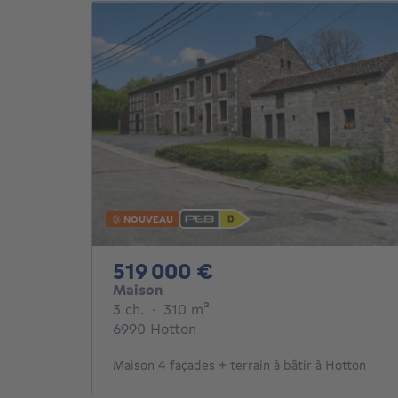
NOUVEAU
519000€
519 000 €
Maison
3 chambres
mètres carrés
3 ch.
·
310
m²
6990 Hotton
Maison 4 façades + terrain à bâtir à Hotton