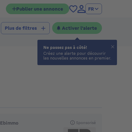
Publier une annonce
FR
Activer l'alerte
Plus de filtres
Ne passez pas à côté!
Créez une alerte pour découvrir
les nouvelles annonces en premier.
gences en vedette
Ebimmo
Sponsorisé