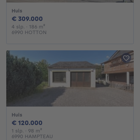
Huis
309000€
€ 309.000
4 slaapkamers
vierkante meters
4 slp.
· 186
m²
6990 HOTTON
Huis
120000€
€ 120.000
1 slaapkamer
vierkante meters
1 slp.
· 98
m²
6990 HAMPTEAU