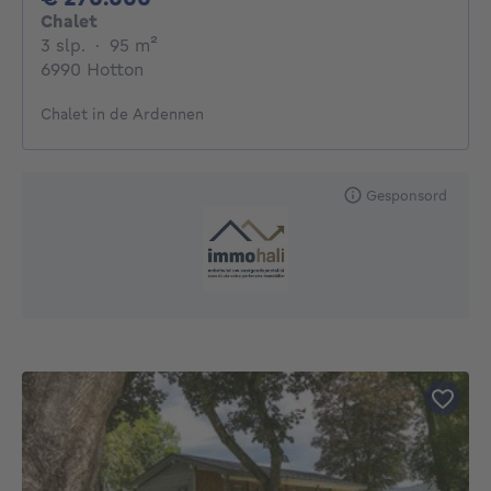
Chalet
3 slaapkamers
vierkante meters
3 slp.
·
95
m²
6990 Hotton
Chalet in de Ardennen
Gesponsord