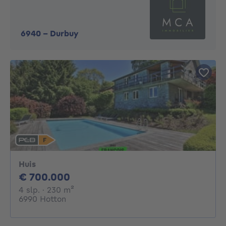
6940
-
Durbuy
Huis
700000€
€ 700.000
4 slaapkamers
vierkante meters
4 slp.
· 230
m²
6990 Hotton