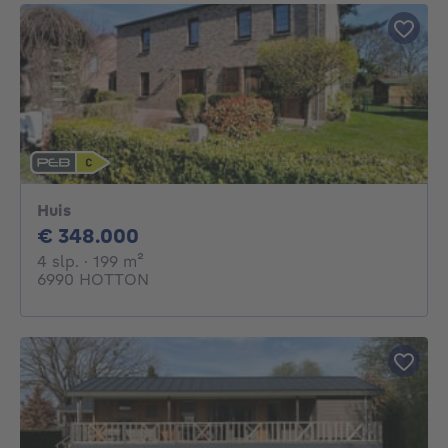
Huis
348000€
€ 348.000
4 slaapkamers
vierkante meters
4 slp.
· 199
m²
6990 HOTTON