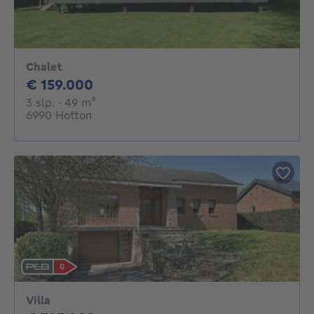
Chalet
159000€
€ 159.000
3 slaapkamers
vierkante meters
3 slp.
· 49
m²
6990 Hotton
Villa