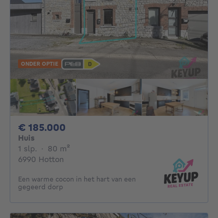
ONDER OPTIE
185000€
€ 185.000
Huis
1 slaapkamer
vierkante meters
1 slp.
·
80
m²
6990 Hotton
Een warme cocon in het hart van een
gegeerd dorp