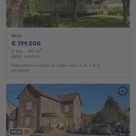
Huis
199000€
€ 199.000
2 slaapkamers
vierkante meters
2 slp.
· 80
m²
6990 Hotton
Nieuwbouwchalets op palen voor 2, 4, 5 & 6
personen