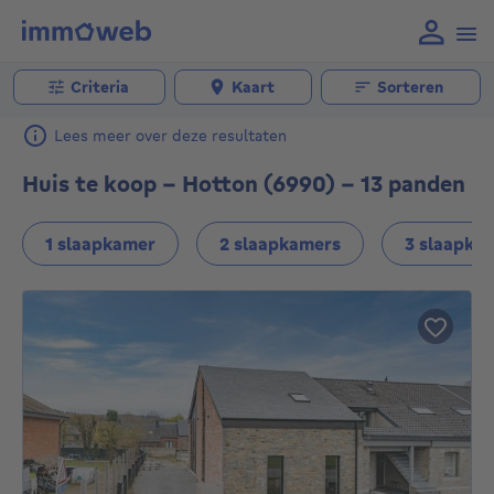
Criteria
Kaart
Sorteren
Lees meer over deze resultaten
Huis te koop - Hotton (6990) - 13 panden
1 slaapkamer
2 slaapkamers
3 slaapka