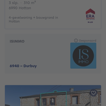
3 slaapkamers
vierkante meters
3 slp.
·
310
m²
6990 Hotton
4-gevelwoning + bouwgrond in
Hotton
Gesponsord
ISIMMO
6940
-
Durbuy