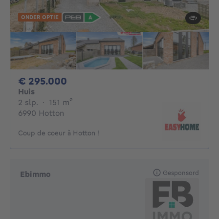
ONDER OPTIE
295000€
€ 295.000
Huis
2 slaapkamers
vierkante meters
2 slp.
·
151
m²
6990 Hotton
Coup de coeur à Hotton !
Gesponsord
Ebimmo