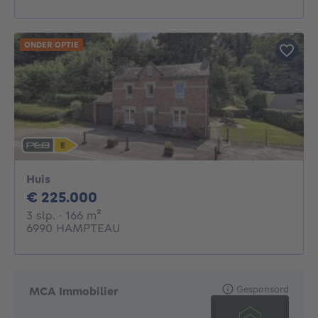
ONDER OPTIE
Huis
225000€
€ 225.000
3 slaapkamers
vierkante meters
3 slp.
· 166
m²
6990 HAMPTEAU
Gesponsord
MCA Immobilier