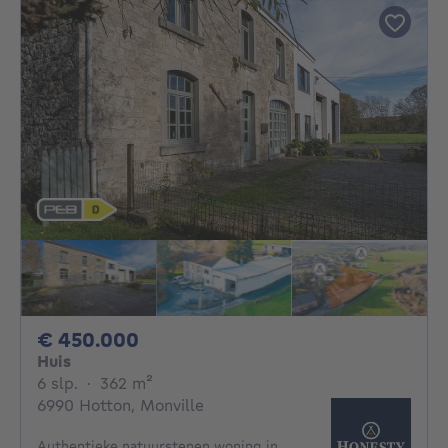
450000€
€ 450.000
Huis
6 slaapkamers
vierkante meters
6 slp.
·
362
m²
6990 Hotton, Monville
Authentieke natuurstenen woning in