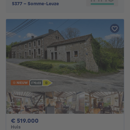
5377
-
Somme-Leuze
NIEUW
519000€
€ 519.000
Huis