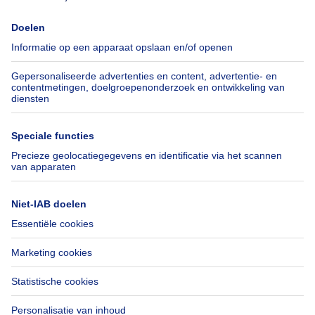
Immoweb
Schat mijn eigendom
Pers
Hypothecair krediet met
Belfius
Jobs
Verzekeringen
Axel Springer Group
Verhuis checklist
SeLoger.com
Immowelt.de
Hulp
Volg ons
Veelgestelde vragen
Immoweb Blog
Fraude
Facebook
Toegankelijkheid
X
Contacteer ons
LinkedIn
Immoweb SA © 2026 - Alle rechten voorbehouden
Gebruiksvoorwaarden
Cookie instellingen
Privacybeleid