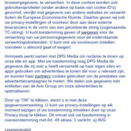
Home
België
Luxemburg (provincie)
Marche-en-Famenne (arrondissement)
Kopen uw huis in Hotton
Vind andere panden
Huis te koop Limburg
Huis te koop Fronville
Huis te koop Hampteau
Huis te koop Marenne
Appartementsblok te koop
Bel-etage te koop
Uitzonderlijk vastgoed te koop
Boerderij te koop
Bungalow te koop
Chalet te koop
Kasteel te koop
Landhuis te koop
Gebouw gemengd gebruik te koop
Andere panden te koop
Manoir te koop
Huis te koop goedkoop in Hotton
Onze huizen buiten België
Huis te koop Frankrijk
Huis te koop Spanje
Huis te koop Italië
Huis te koop Luxemburg
Huis te koop Nederland
Over
Tools