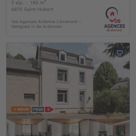
3 slaapkamers
vierkante meters
3 slp.
·
145
m²
6870 Saint-Hubert
Vos Agences Ardenne Libramont -
Vastgoed in de Ardennen
NIEUW