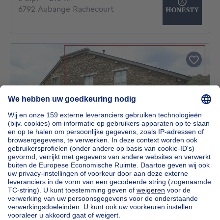
6792 Aubange Rachecourt
NIEUW
220000€
€ 220.000