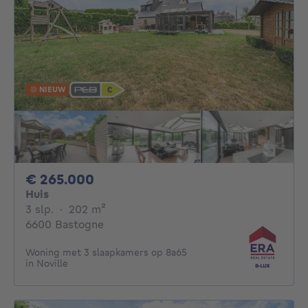
NIEUW
265000€
€ 265.000
Huis
3 slaapkamers
vierkante meters
3 slp.
·
202
m²
6600 Bastogne
Woning met 3 slaapkamers op 8a65
in Noville