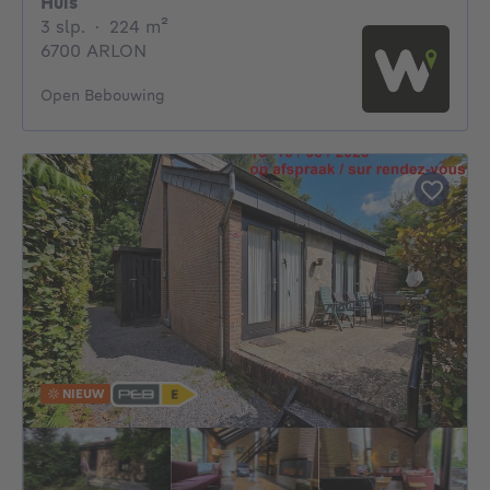
Huis
3 slaapkamers
vierkante meters
3 slp.
·
224
m²
6700 ARLON
Open Bebouwing
NIEUW