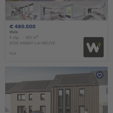
480000€
€ 480.000
Huis
3 slaapkamers
vierkante meters
3 slp.
·
183
m²
6720 HABAY-LA-NEUVE
huis