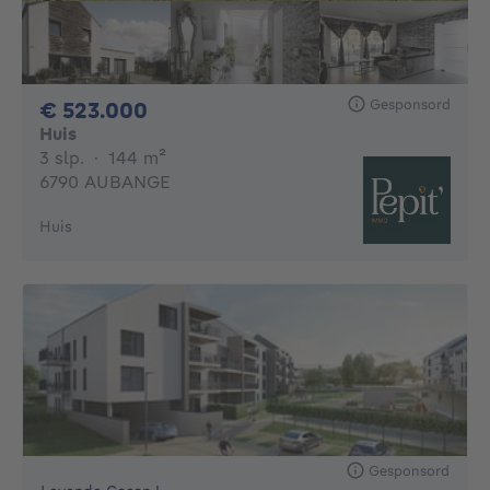
Gesponsord
523000€
€ 523.000
Huis
3 slaapkamers
vierkante meters
3 slp.
·
144
m²
6790 AUBANGE
Huis
Gesponsord