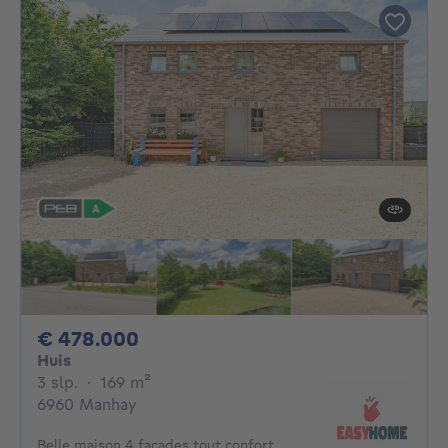
478000€
€ 478.000
Huis
3 slaapkamers
vierkante meters
3 slp.
·
169
m²
6960 Manhay
Belle maison 4 façades tout confort