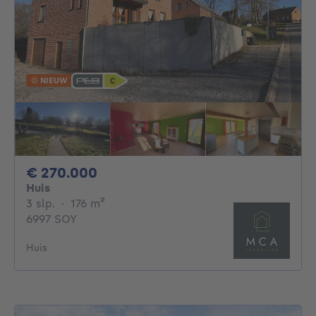
NIEUW
270000€
€ 270.000
Huis
3 slaapkamers
vierkante meters
3 slp.
·
176
m²
6997 SOY
Huis