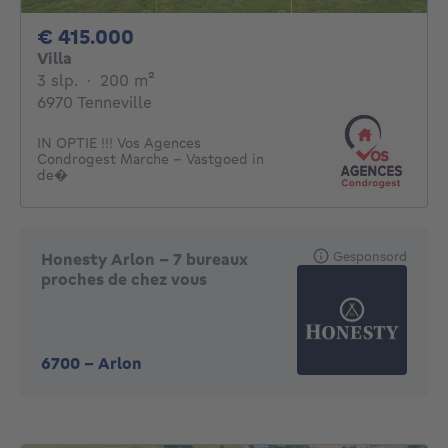
415000€
€ 415.000
Villa
3 slaapkamers
vierkante meters
3 slp.
·
200
m²
6970 Tenneville
IN OPTIE !!! Vos Agences
Condrogest Marche - Vastgoed in
de�
Gesponsord
Honesty Arlon - 7 bureaux
proches de chez vous
6700
-
Arlon