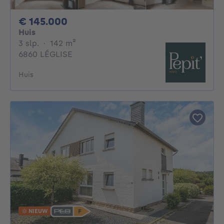
145000€
€ 145.000
Huis
3 slaapkamers
vierkante meters
3 slp.
·
142
m²
6860 LÉGLISE
Huis
NIEUW