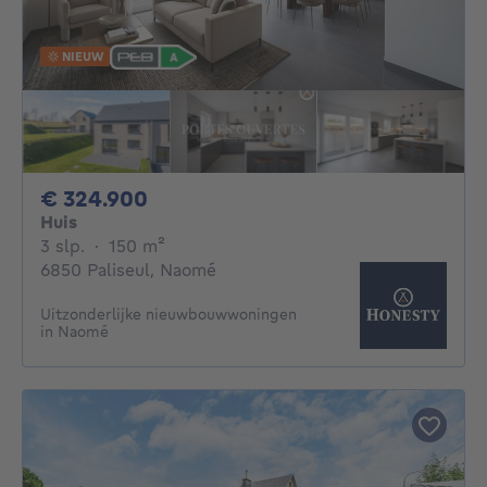
NIEUW
324900€
€ 324.900
Huis
3 slaapkamers
vierkante meters
3 slp.
·
150
m²
6850 Paliseul, Naomé
Uitzonderlijke nieuwbouwwoningen
in Naomé