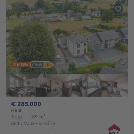
NIEUW
285000€
€ 285.000
Huis
3 slaapkamers
vierkante meters
3 slp.
·
189
m²
6640 Vaux-sur-Sûre