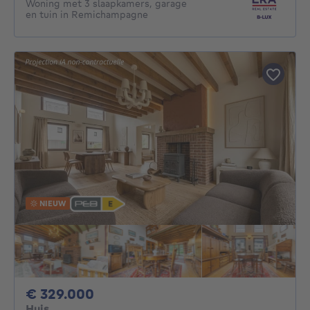
Woning met 3 slaapkamers, garage
en tuin in Remichampagne
NIEUW
329000€
€ 329.000
Huis