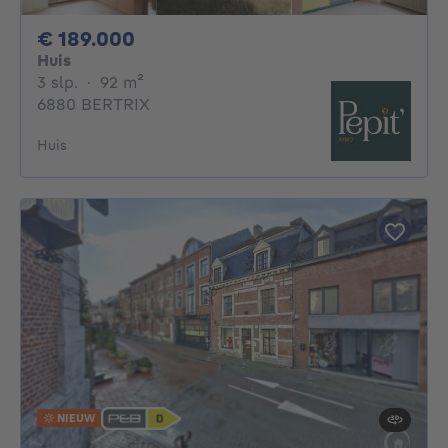
189000€
€ 189.000
Huis
3 slaapkamers
vierkante meters
3 slp.
·
92
m²
6880 BERTRIX
Huis
NIEUW