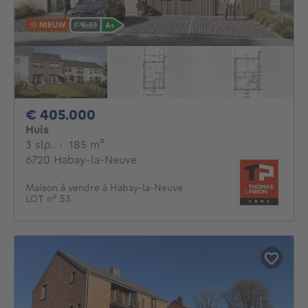
NIEUW
405000€
€ 405.000
Huis
3 slaapkamers
vierkante meters
3 slp.
·
185
m²
6720 Habay-la-Neuve
Maison à vendre à Habay-la-Neuve
LOT n° 53