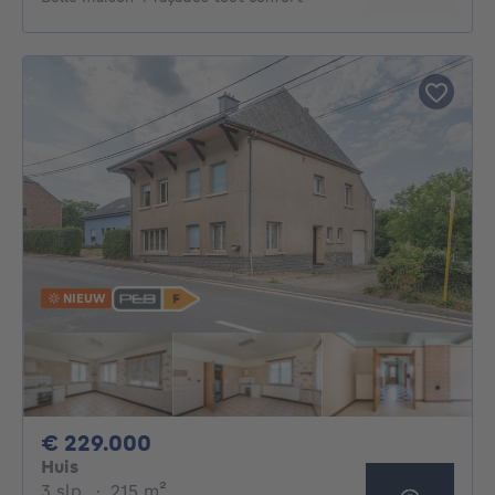
NIEUW
229000€
€ 229.000
Huis
3 slaapkamers
vierkante meters
3 slp.
·
215
m²