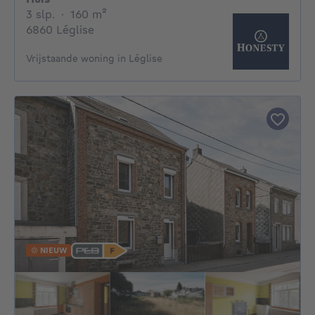
3 slaapkamers
vierkante meters
3 slp.
·
160
m²
6860 Léglise
Vrijstaande woning in Léglise
NIEUW