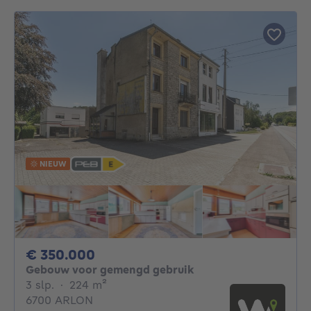
NIEUW
350000€
€ 350.000
Gebouw voor gemengd gebruik
3 slaapkamers
vierkante meters
3 slp.
·
224
m²
6700 ARLON