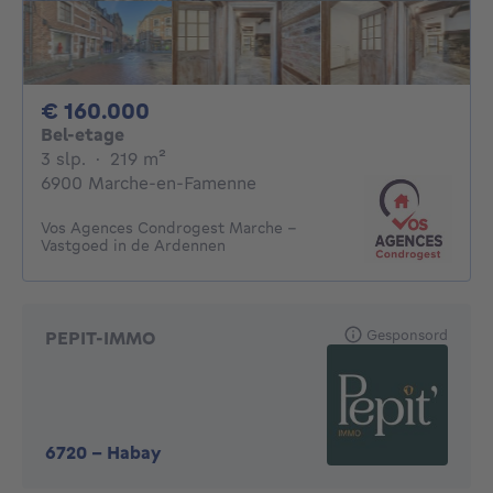
160000€
€ 160.000
Bel-etage
3 slaapkamers
vierkante meters
3 slp.
·
219
m²
6900 Marche-en-Famenne
Vos Agences Condrogest Marche -
Vastgoed in de Ardennen
Gesponsord
PEPIT-IMMO
6720
-
Habay