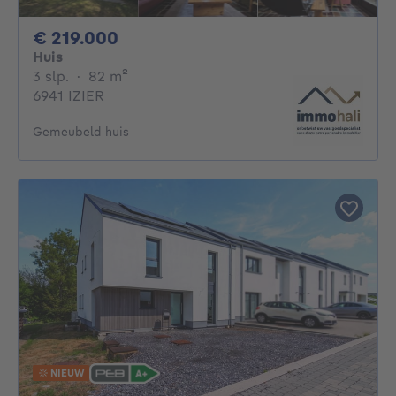
219000€
€ 219.000
Huis
3 slaapkamers
vierkante meters
3 slp.
·
82
m²
6941 IZIER
Gemeubeld huis
NIEUW