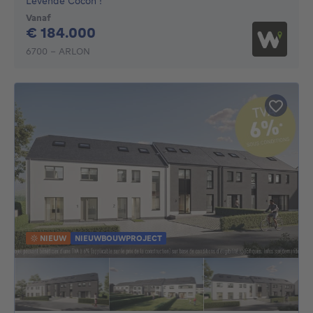
Levende Cocon !
Vanaf
184000€
€ 184.000
6700 - ARLON
NIEUW
NIEUWBOUWPROJECT