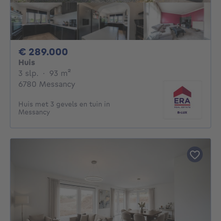
289000€
€ 289.000
Huis
3 slaapkamers
vierkante meters
3 slp.
·
93
m²
6780 Messancy
Huis met 3 gevels en tuin in
Messancy