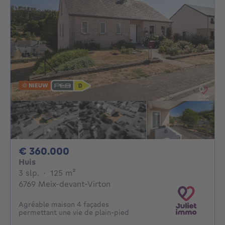
NIEUW
360000€
€ 360.000
Huis
3 slaapkamers
vierkante meters
3 slp.
·
125
m²
6769 Meix-devant-Virton
Agréable maison 4 façades
permettant une vie de plain-pied