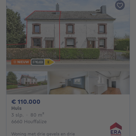
NIEUW
110000€
€ 110.000
Huis
3 slaapkamers
vierkante meters
3 slp.
·
80
m²
6660 Houffalize
Woning met drie gevels en drie