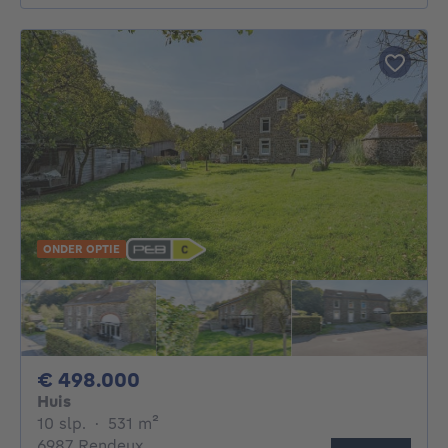
ONDER OPTIE
498000€
€ 498.000
Huis
10 slaapkamers
vierkante meters
10 slp.
·
531
m²
6987 Rendeux