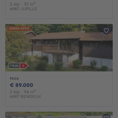
2 slaapkamers
vierkante meters
2 slp.
· 57
m²
6987 JUPILLE
ONDER OPTIE
Huis
89000€
€ 89.000
2 slaapkamers
vierkante meters
2 slp.
· 56
m²
6987 RENDEUX