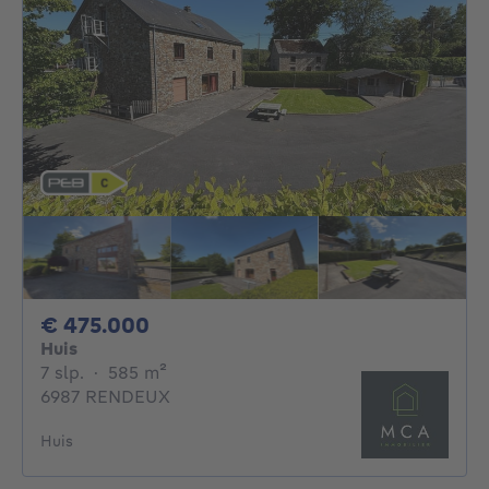
475000€
€ 475.000
Huis
7 slaapkamers
vierkante meters
7 slp.
·
585
m²
6987 RENDEUX
Huis