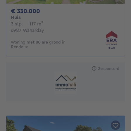
330000€
€ 330.000
Huis
3 slaapkamers
vierkante meters
3 slp.
·
117
m²
6987 Waharday
Woning met 80 are grond in
Rendeux
Gesponsord