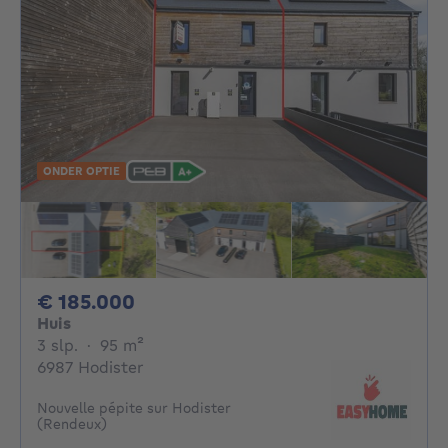
ONDER OPTIE
185000€
€ 185.000
Huis
3 slaapkamers
vierkante meters
3 slp.
·
95
m²
6987 Hodister
Nouvelle pépite sur Hodister
(Rendeux)