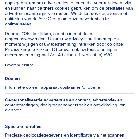
Landhuis te koop
Gebouw gemengd gebruik te koop
Andere panden te koop
Manoir te koop
Huis te koop goedkoop in Rendeux
Onze huizen buiten België
Huis te koop Frankrijk
Huis te koop Spanje
Huis te koop Italië
Huis te koop Luxemburg
Huis te koop Nederland
Over
Tools
Immoweb
Schat mijn eigendom
Pers
Hypothecair krediet met
Belfius
Jobs
Verzekeringen
Axel Springer Group
Verhuis checklist
SeLoger.com
Immowelt.de
Hulp
Volg ons