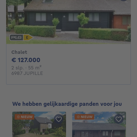
Chalet
127000€
€ 127.000
2 slaapkamers
vierkante meters
2 slp.
· 55
m²
6987 JUPILLE
We hebben gelijkaardige panden voor jou
NIEUW
NIEUW