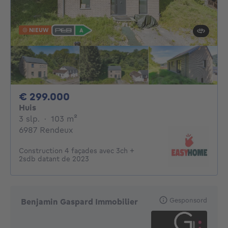
NIEUW
299000€
€ 299.000
Huis
3 slaapkamers
vierkante meters
3 slp.
·
103
m²
6987 Rendeux
Construction 4 façades avec 3ch +
2sdb datant de 2023
Gesponsord
Benjamin Gaspard Immobilier