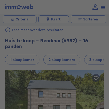
Criteria
Kaart
Sorteren
Lees meer over deze resultaten
Huis te koop - Rendeux (6987) - 16
panden
1 slaapkamer
2 slaapkamers
3 slaapka