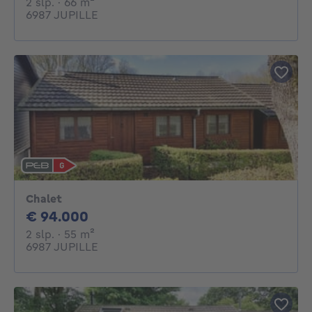
2 slaapkamers
vierkante meters
2 slp.
· 66
m²
6987 JUPILLE
Chalet
94000€
€ 94.000
2 slaapkamers
vierkante meters
2 slp.
· 55
m²
6987 JUPILLE