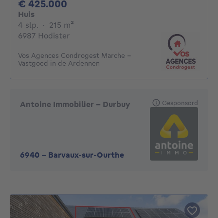
425000€
€ 425.000
Huis
4 slaapkamers
vierkante meters
4 slp.
·
215
m²
6987 Hodister
Vos Agences Condrogest Marche -
Vastgoed in de Ardennen
Gesponsord
Antoine Immobilier - Durbuy
6940
-
Barvaux-sur-Ourthe