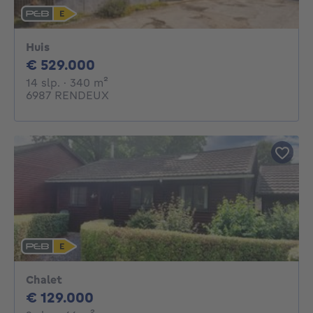
Huis
529000€
€ 529.000
14 slaapkamers
vierkante meters
14 slp.
· 340
m²
6987 RENDEUX
Chalet
129000€
€ 129.000