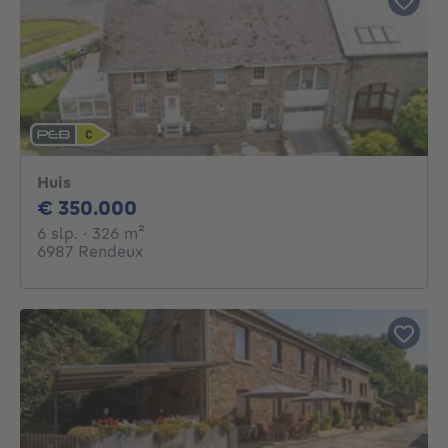
Huis
350000€
€ 350.000
6 slaapkamers
vierkante meters
6 slp.
· 326
m²
6987 Rendeux