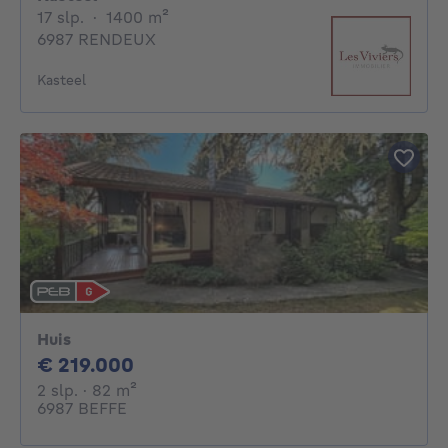
17 slaapkamers
vierkante meters
17 slp.
·
1400
m²
6987 RENDEUX
Kasteel
Huis
219000€
€ 219.000
2 slaapkamers
vierkante meters
2 slp.
· 82
m²
6987 BEFFE