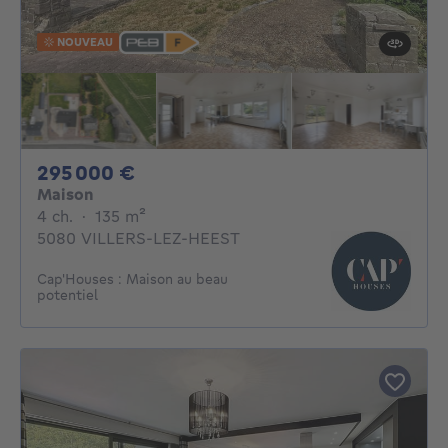
NOUVEAU
295000€
295 000 €
Maison
4 chambres
mètres carrés
4 ch.
·
135
m²
5080 VILLERS-LEZ-HEEST
Cap'Houses : Maison au beau
potentiel