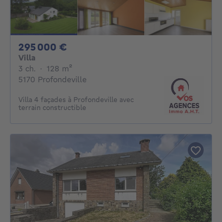
295000€
295 000 €
Villa
3 chambres
mètres carrés
3 ch.
·
128
m²
5170 Profondeville
Villa 4 façades à Profondeville avec
terrain constructible