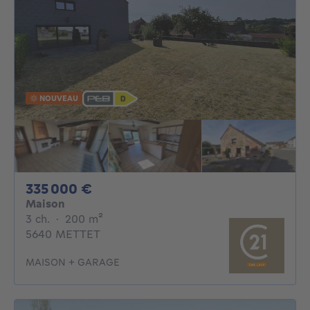
NOUVEAU
335000€
335 000 €
Maison
3 chambres
mètres carrés
3 ch.
·
200
m²
5640 METTET
MAISON + GARAGE