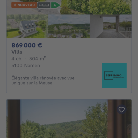
NOUVEAU
869000€
869 000 €
Villa
4 chambres
mètres carrés
4 ch.
·
304
m²
5100 Namen
Élégante villa rénovée avec vue
unique sur la Meuse