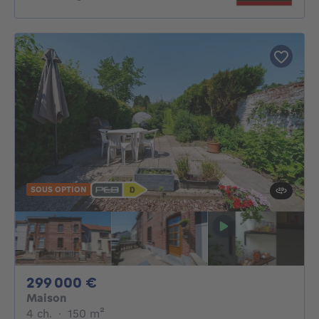
SOUS OPTION
299000€
299 000 €
Maison
4 chambres
mètres carrés
4 ch.
·
150
m²