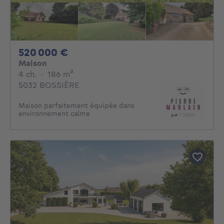
520000€
520 000 €
Maison
4 chambres
mètres carrés
4 ch.
·
186
m²
5032 BOSSIÈRE
Maison parfaitement équipée dans
environnement calme