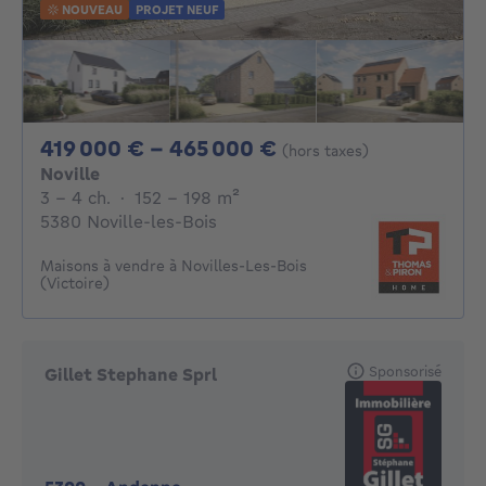
NOUVEAU
PROJET NEUF
De 419000€ À 465
419 000 € - 465 000 €
(hors taxes)
Noville
3 - 4 Chambres
mètres carrés
3 - 4 ch.
·
152 - 198
m²
5380 Noville-les-Bois
Maisons à vendre à Novilles-Les-Bois
(Victoire)
Sponsorisé
Gillet Stephane Sprl