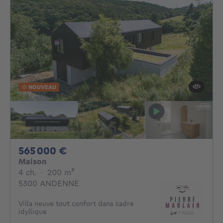
NOUVEAU
565000€
565 000 €
Maison
4 chambres
mètres carrés
4 ch.
·
200
m²
5300 ANDENNE
Villa neuve tout confort dans cadre
idyllique