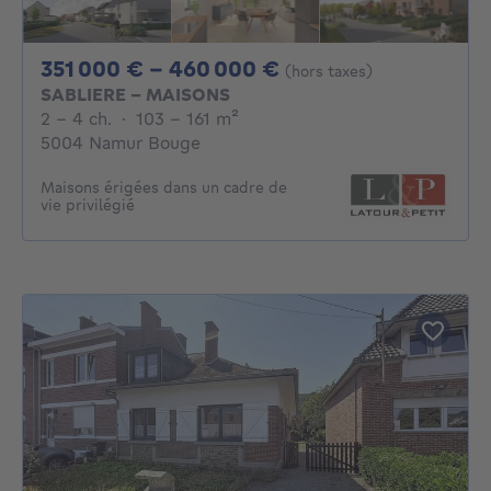
De 351000€ À 460
351 000 € - 460 000 €
(hors taxes)
SABLIERE - MAISONS
2 - 4 Chambres
mètres carrés
2 - 4 ch.
·
103 - 161
m²
5004 Namur Bouge
Maisons érigées dans un cadre de
vie privilégié