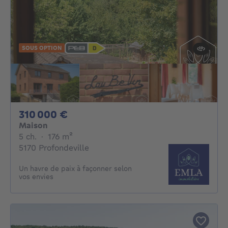
SOUS OPTION
310000€
310 000 €
Maison
5 chambres
mètres carrés
5 ch.
·
176
m²
5170 Profondeville
Un havre de paix à façonner selon
vos envies