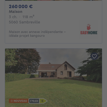
260000€
260 000 €
Maison
3 chambres
mètres carrés
3 ch.
·
118
m²
5060 Sambreville
Maison avec annexe indépendante –
idéale projet kangouro
NOUVEAU