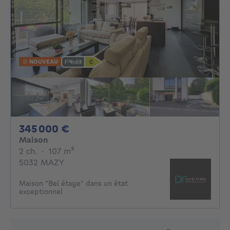
NOUVEAU
345000€
345 000 €
Maison
2 chambres
mètres carrés
2 ch.
·
107
m²
5032 MAZY
Maison "Bel étage" dans un état
exceptionnel