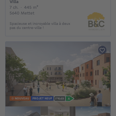
Villa
7 chambres
mètres carrés
7 ch.
·
445
m²
5640 Mettet
Spacieuse et incroyable villa à deux
pas du centre-ville !
NOUVEAU
PROJET NEUF