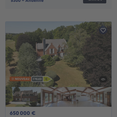
5300
-
Andenne
NOUVEAU
650000€
650 000 €