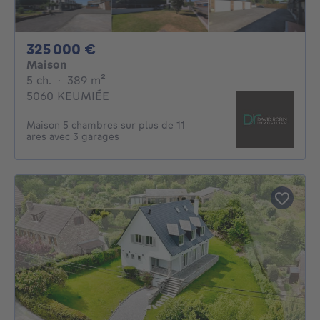
325000€
325 000 €
Maison
5 chambres
mètres carrés
5 ch.
·
389
m²
5060 KEUMIÉE
Maison 5 chambres sur plus de 11
ares avec 3 garages