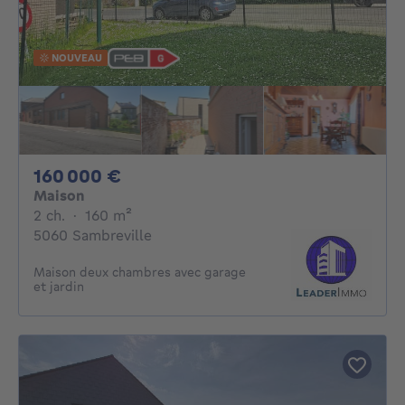
NOUVEAU
160000€
160 000 €
Maison
2 chambres
mètres carrés
2 ch.
·
160
m²
5060 Sambreville
Maison deux chambres avec garage
et jardin