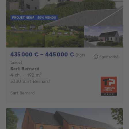
PROJET NEUF
50% VENDU
De 435000€ À 44
435 000 € - 445 000 €
(hors
Sponsorisé
taxes)
Sart Bernard
4 chambres
mètres carrés
4 ch.
·
192
m²
5330 Sart Bernard
Sart Bernard