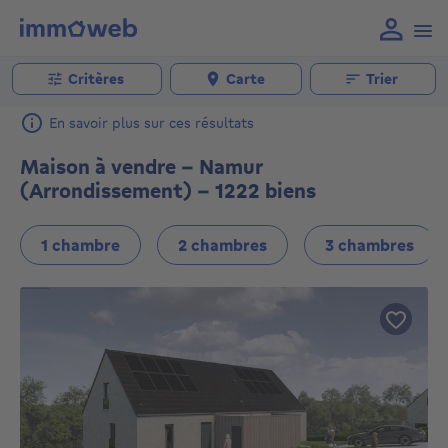
Critères
Carte
Trier
En savoir plus sur ces résultats
Maison à vendre - Namur
(Arrondissement) - 1222 biens
1 chambre
2 chambres
3 chambres