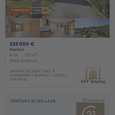
NOUVEAU
255000€
255 000 €
Maison
4 chambres
mètres carrés
4 ch.
·
137
m²
5300 Andenne
MAISON DE 137M² AVEC 4
CHAMBRES + BUREAU - CAVES -
JARDIN &
Sponsorisé
CENTURY 21 LES LACS