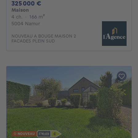
325000€
325 000 €
Maison
4 chambres
mètres carrés
4 ch.
·
166
m²
5004 Namur
NOUVEAU A BOUGE MAISON 2
FACADES PLEIN SUD
NOUVEAU