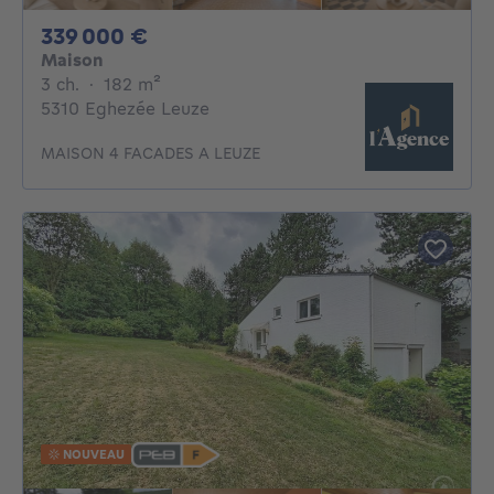
339000€
339 000 €
Maison
3 chambres
mètres carrés
3 ch.
·
182
m²
5310 Eghezée Leuze
MAISON 4 FACADES A LEUZE
NOUVEAU