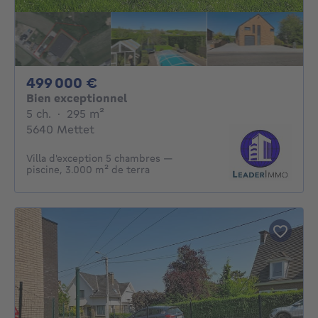
499000€
499 000 €
Bien exceptionnel
5 chambres
mètres carrés
5 ch.
·
295
m²
5640 Mettet
Villa d'exception 5 chambres —
piscine, 3.000 m² de terra