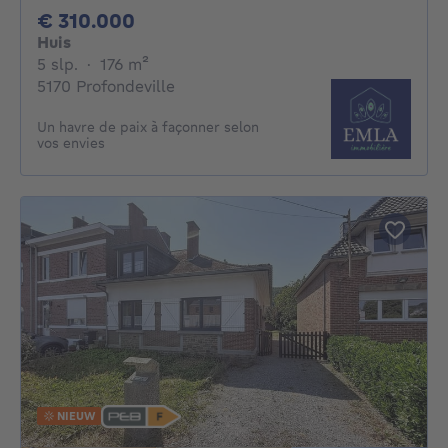
310000€
€ 310.000
Huis
5 slaapkamers
vierkante meters
5 slp.
·
176
m²
5170 Profondeville
Un havre de paix à façonner selon
vos envies
NIEUW