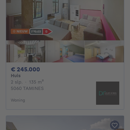
NIEUW
245000€
€ 245.000
Huis
2 slaapkamers
vierkante meters
2 slp.
·
135
m²
5060 TAMINES
Woning