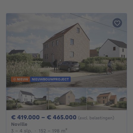
NIEUW
NIEUWBOUWPROJECT
Van 419000€ Tot 
€ 419.000 - € 465.000
(excl. belastingen)
Noville
3 - 4 Slaapkamers
vierkante meters
3 - 4 slp.
·
152 - 198
m²