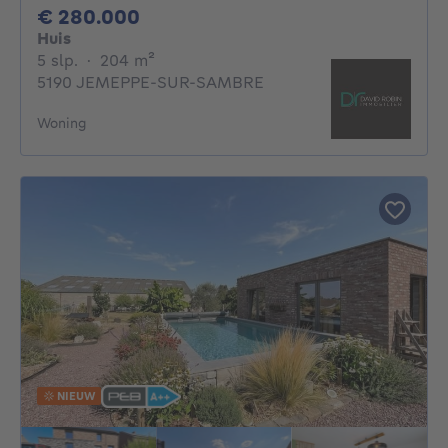
280000€
€ 280.000
Huis
5 slaapkamers
vierkante meters
5 slp.
·
204
m²
5190 JEMEPPE-SUR-SAMBRE
Woning
NIEUW