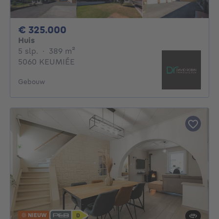
325000€
€ 325.000
Huis
5 slaapkamers
vierkante meters
5 slp.
·
389
m²
5060 KEUMIÉE
Gebouw
NIEUW