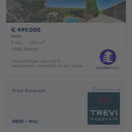
499000€
€ 499.000
Huis
5 slaapkamers
vierkante meters
5 slp.
·
295
m²
5640 Mettet
Uitzonderlijke villa met 5
slaapkamers, zwembad en een perce
Gesponsord
Trevi Rasquain
4500
-
Huy