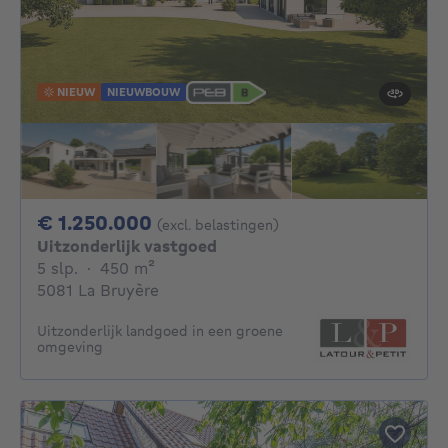
NIEUW
NIEUWBOUW
1250000€
€ 1.250.000
(excl. belastingen)
Uitzonderlijk vastgoed
5 slaapkamers
vierkante meters
5 slp.
·
450
m²
5081 La Bruyère
Uitzonderlijk landgoed in een groene
omgeving