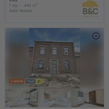
Villa
7 slaapkamers
vierkante meters
7 slp.
·
445
m²
5640 Mettet
NIEUW