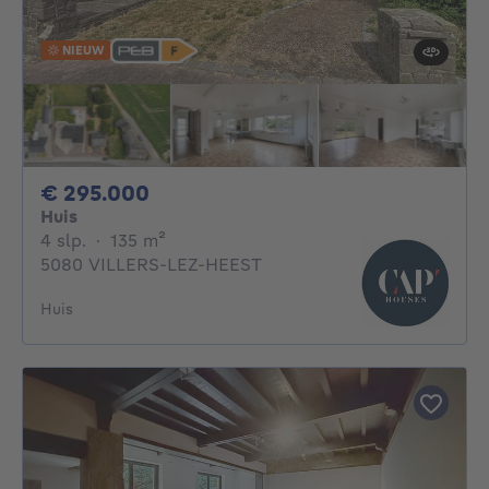
NIEUW
295000€
€ 295.000
Huis
4 slaapkamers
vierkante meters
4 slp.
·
135
m²
5080 VILLERS-LEZ-HEEST
Huis