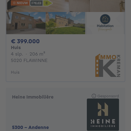
NIEUW
399000€
€ 399.000
Huis
4 slaapkamers
vierkante meters
4 slp.
·
206
m²
5020 FLAWINNE
Huis
Gesponsord
Heine Immobilière
5300
-
Andenne