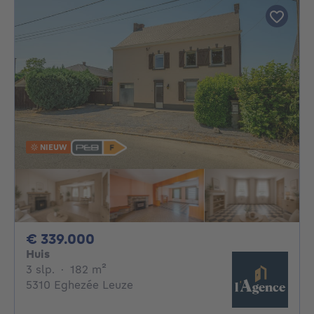
NIEUW
339000€
€ 339.000
Huis
3 slaapkamers
vierkante meters
3 slp.
·
182
m²
5310 Eghezée Leuze