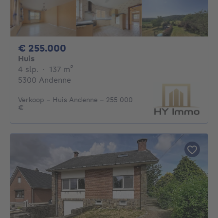
255000€
€ 255.000
Huis
4 slaapkamers
vierkante meters
4 slp.
·
137
m²
5300 Andenne
Verkoop - Huis Andenne - 255 000
€