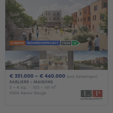
NIEUW
NIEUWBOUWPROJECT
Van 351000€ Tot 
€ 351.000 - € 460.000
(excl. belastingen)
SABLIERE - MAISONS
2 - 4 Slaapkamers
vierkante meters
2 - 4 slp.
·
103 - 161
m²
5004 Namur Bouge