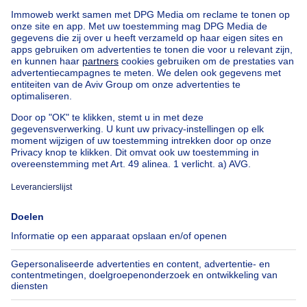
NIEUW
335000€
€ 335.000
Huis