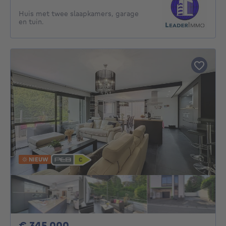
Huis met twee slaapkamers, garage
en tuin.
NIEUW
345000€
€ 345.000