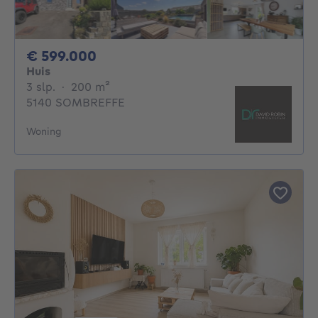
599000€
€ 599.000
Huis
3 slaapkamers
vierkante meters
3 slp.
·
200
m²
5140 SOMBREFFE
Woning