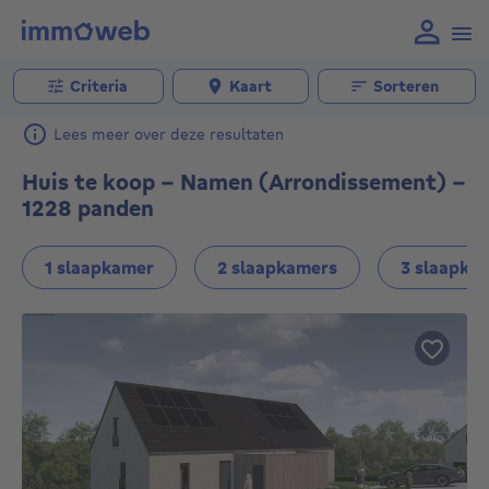
Criteria
Kaart
Sorteren
Lees meer over deze resultaten
Huis te koop - Namen (Arrondissement) -
1228 panden
1 slaapkamer
2 slaapkamers
3 slaapka