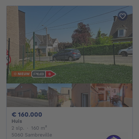
NIEUW
160000€
€ 160.000
Huis
2 slaapkamers
vierkante meters
2 slp.
·
160
m²
5060 Sambreville