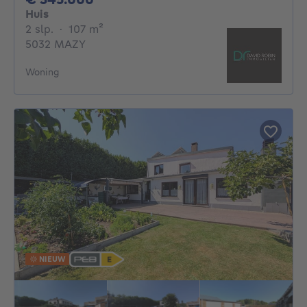
Huis
2 slaapkamers
vierkante meters
2 slp.
·
107
m²
5032 MAZY
Woning
NIEUW