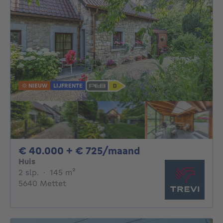
NIEUW
LIJFRENTE
40000€ + 725€ 
€ 40.000 + € 725/maand
Huis
2 slaapkamers
vierkante meters
2 slp.
·
145
m²
5640 Mettet