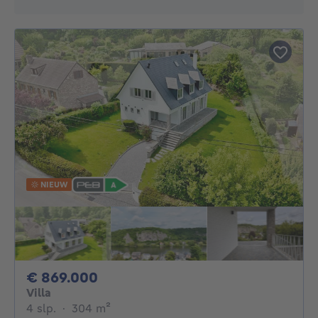
NIEUW
869000€
€ 869.000
Villa
4 slaapkamers
vierkante meters
4 slp.
·
304
m²