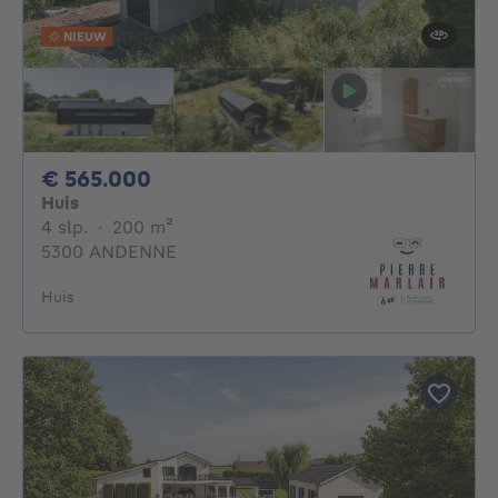
NIEUW
565000€
€ 565.000
Huis
4 slaapkamers
vierkante meters
4 slp.
·
200
m²
5300 ANDENNE
Huis