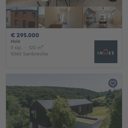
295000€
€ 295.000
Huis
3 slaapkamers
vierkante meters
3 slp.
·
120
m²
5060 Sambreville