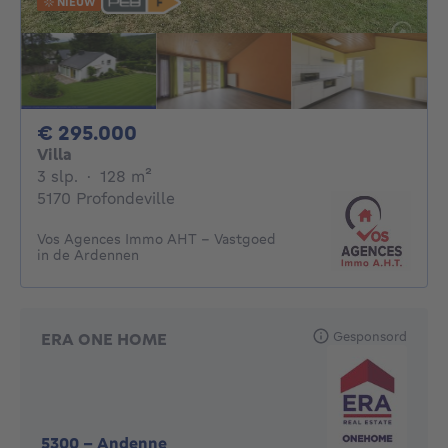
NIEUW
295000€
€ 295.000
Villa
3 slaapkamers
vierkante meters
3 slp.
·
128
m²
5170 Profondeville
Vos Agences Immo AHT - Vastgoed
in de Ardennen
Gesponsord
ERA ONE HOME
5300
-
Andenne