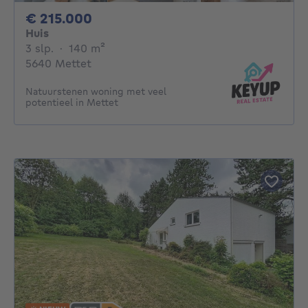
215000€
€ 215.000
Huis
3 slaapkamers
vierkante meters
3 slp.
·
140
m²
5640 Mettet
Natuurstenen woning met veel
potentieel in Mettet