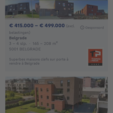
Van 415000€ Tot 
€ 415.000 - € 499.000
(excl.
Gesponsord
belastingen)
Belgrade
3 - 4 Slaapkamers
vierkante meters
3 - 4 slp.
·
165 - 208
m²
5001 BELGRADE
Superbes maisons clefs sur porte à
vendre à Belgrade