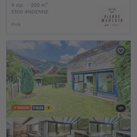
4 slaapkamers
vierkante meters
4 slp.
·
200
m²
5300 ANDENNE
Huis
NIEUW