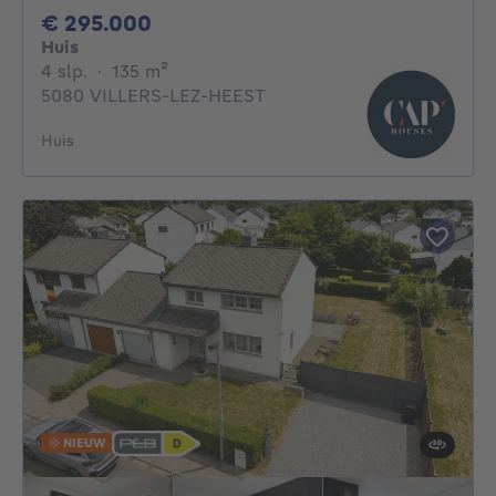
295000€
€ 295.000
Huis
4 slaapkamers
vierkante meters
4 slp.
·
135
m²
5080 VILLERS-LEZ-HEEST
Huis
NIEUW