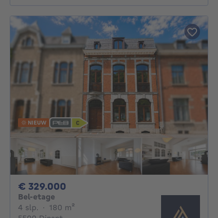
NIEUW
329000€
€ 329.000
Bel-etage
4 slaapkamers
vierkante meters
4 slp.
·
180
m²