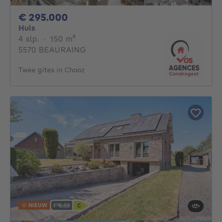
295000€
€ 295.000
Huis
4 slaapkamers
vierkante meters
4 slp.
·
150
m²
5570 BEAURAING
Twee gites in Chooz
NIEUW