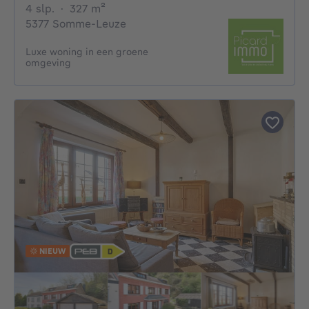
4 slaapkamers
vierkante meters
4 slp.
·
327
m²
5377 Somme-Leuze
Luxe woning in een groene
omgeving
NIEUW