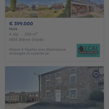
399000€
€ 399.000
Huis
4 slaapkamers
vierkante meters
4 slp.
·
230
m²
5555 Bièvre Graide
Maison 4 façades avec dépendance
aménagée et superbe jar