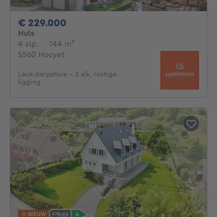
229000€
€ 229.000
Huis
4 slaapkamers
vierkante meters
4 slp.
·
144
m²
5560 Houyet
Leuk dorpshuis - 3 slk, rustige
ligging
NIEUW