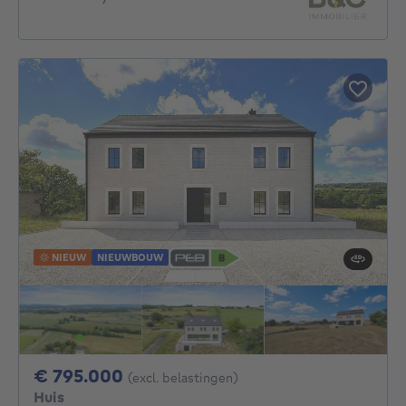
NIEUW
NIEUWBOUW
795000€
€ 795.000
(excl. belastingen)
Huis