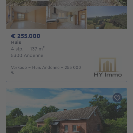
255000€
€ 255.000
Huis
4 slaapkamers
vierkante meters
4 slp.
·
137
m²
5300 Andenne
Verkoop - Huis Andenne - 255 000
€