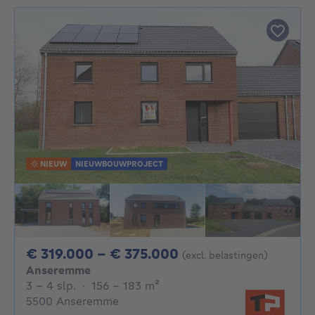
NIEUW
NIEUWBOUWPROJECT
Van 319000€ Tot 
€ 319.000 - € 375.000
(excl. belastingen)
Anseremme
3 - 4 Slaapkamers
vierkante meters
3 - 4 slp.
·
156 - 183
m²
5500 Anseremme