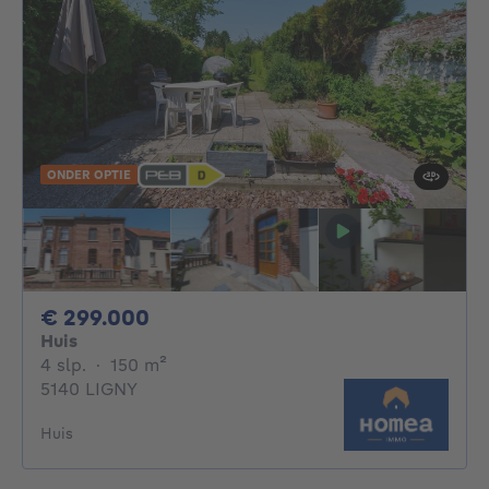
ONDER OPTIE
299000€
€ 299.000
Huis
4 slaapkamers
vierkante meters
4 slp.
·
150
m²
5140 LIGNY
Huis