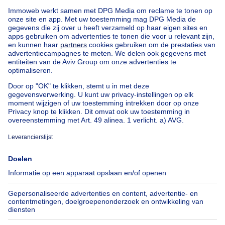
Huis
NIEUW
340000€
€ 340.000
Huis