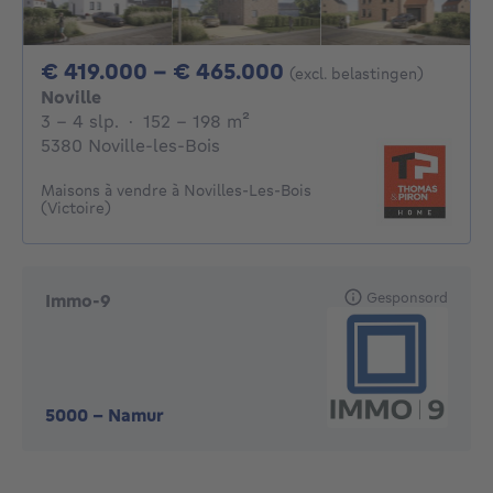
Van 419000€ Tot 
€ 419.000 - € 465.000
(excl. belastingen)
Noville
3 - 4 Slaapkamers
vierkante meters
3 - 4 slp.
·
152 - 198
m²
5380 Noville-les-Bois
Maisons à vendre à Novilles-Les-Bois
(Victoire)
Gesponsord
Immo-9
5000
-
Namur