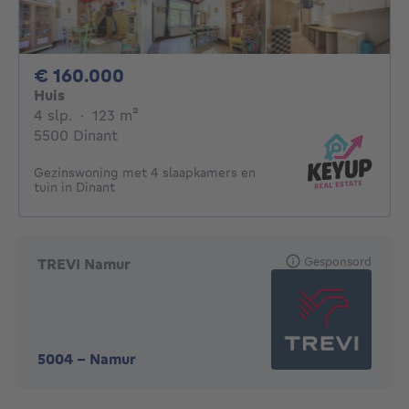
160000€
€ 160.000
Huis
4 slaapkamers
vierkante meters
4 slp.
·
123
m²
5500 Dinant
Gezinswoning met 4 slaapkamers en
tuin in Dinant
Gesponsord
TREVI Namur
5004
-
Namur