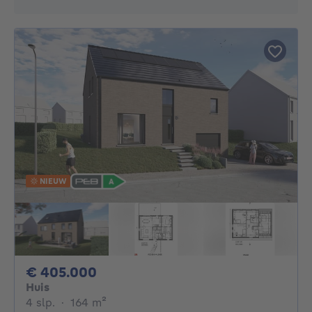
NIEUW
405000€
€ 405.000
Huis
4 slaapkamers
vierkante meters
4 slp.
·
164
m²