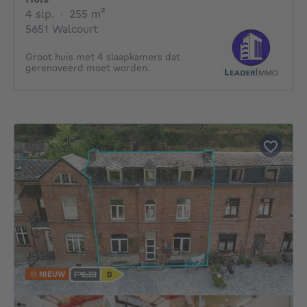
4 slaapkamers
vierkante meters
4 slp.
·
255
m²
5651 Walcourt
Groot huis met 4 slaapkamers dat
gerenoveerd moet worden.
NIEUW