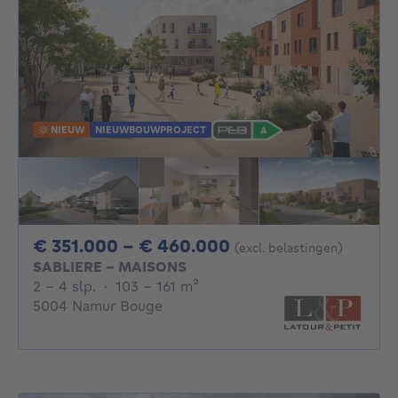
NIEUW
NIEUWBOUWPROJECT
Van 351000€ Tot 
€ 351.000 - € 460.000
(excl. belastingen)
SABLIERE - MAISONS
2 - 4 Slaapkamers
vierkante meters
2 - 4 slp.
·
103 - 161
m²
5004 Namur Bouge