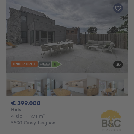
ONDER OPTIE
399000€
€ 399.000
Huis
4 slaapkamers
vierkante meters
4 slp.
·
271
m²
5590 Ciney Leignon