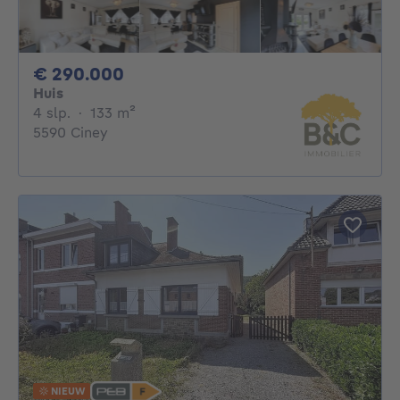
290000€
€ 290.000
Huis
4 slaapkamers
vierkante meters
4 slp.
·
133
m²
5590 Ciney
NIEUW