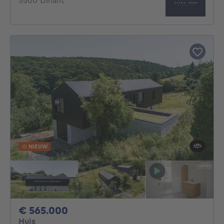
5500 Dinant
NIEUW
565000€
€ 565.000
Huis