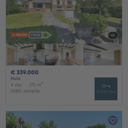
NIEUW
339000€
€ 339.000
Huis
4 slaapkamers
vierkante meters
4 slp.
·
172
m²
5580 Jemelle