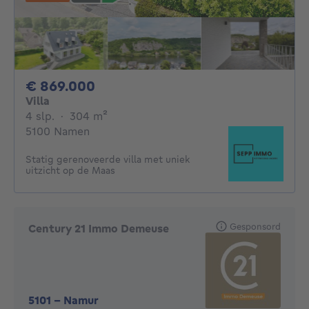
869000€
€ 869.000
Villa
4 slaapkamers
vierkante meters
4 slp.
·
304
m²
5100 Namen
Statig gerenoveerde villa met uniek
uitzicht op de Maas
Gesponsord
Century 21 Immo Demeuse
5101
-
Namur