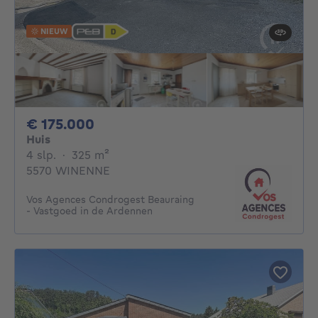
NIEUW
175000€
€ 175.000
Huis
4 slaapkamers
vierkante meters
4 slp.
·
325
m²
5570 WINENNE
Vos Agences Condrogest Beauraing
- Vastgoed in de Ardennen