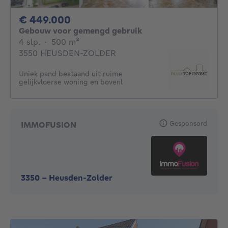
449000€
€ 449.000
Gebouw voor gemengd gebruik
4 slaapkamers
vierkante meters
4 slp.
·
500
m²
3550 HEUSDEN-ZOLDER
Uniek pand bestaand uit ruime
gelijkvloerse woning en bovenl
Gesponsord
IMMOFUSION
3350
-
Heusden-Zolder