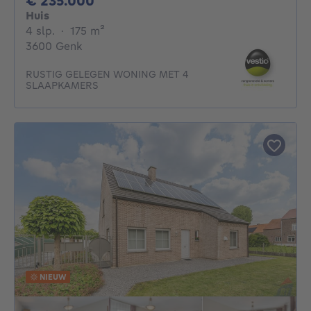
€ 235.000
Huis
4 slaapkamers
vierkante meters
4 slp.
·
175
m²
3600 Genk
RUSTIG GELEGEN WONING MET 4
SLAAPKAMERS
NIEUW