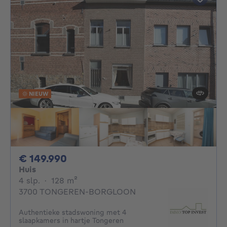
NIEUW
149990€
€ 149.990
Huis
4 slaapkamers
vierkante meters
4 slp.
·
128
m²
3700 TONGEREN-BORGLOON
Authentieke stadswoning met 4
slaapkamers in hartje Tongeren