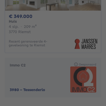
349000€
€ 349.000
Huis
4 slaapkamers
vierkante meters
4 slp.
·
209
m²
3770 Riemst
Recent gerenoveerde 4-
gevelwoning te Riemst
Gesponsord
Immo C2
3980
-
Tessenderlo