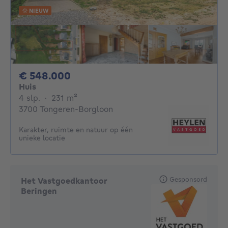
NIEUW
548000€
€ 548.000
Huis
4 slaapkamers
vierkante meters
4 slp.
·
231
m²
3700 Tongeren-Borgloon
Karakter, ruimte en natuur op één
unieke locatie
Gesponsord
Het Vastgoedkantoor
Beringen