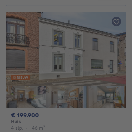
NIEUW
199900€
€ 199.900
Huis
4 slaapkamers
vierkante meters
4 slp.
·
146
m²