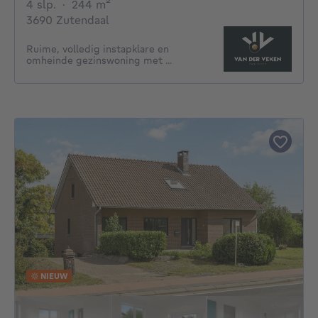
4 slaapkamers
vierkante meters
4 slp.
·
244
m²
3690 Zutendaal
Ruime, volledig instapklare en
omheinde gezinswoning met ...
NIEUW