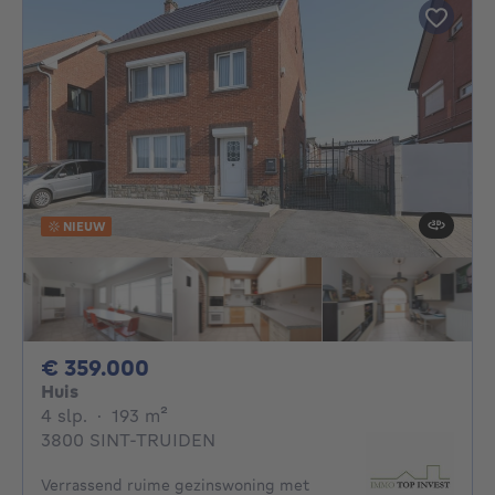
NIEUW
359000€
€ 359.000
Huis
4 slaapkamers
vierkante meters
4 slp.
·
193
m²
3800 SINT-TRUIDEN
Verrassend ruime gezinswoning met