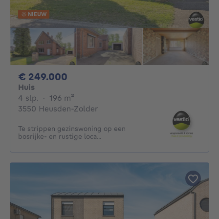
NIEUW
249000€
€ 249.000
Huis
4 slaapkamers
vierkante meters
4 slp.
·
196
m²
3550 Heusden-Zolder
Te strippen gezinswoning op een
bosrijke- en rustige loca...