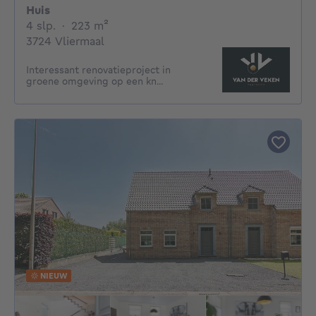
Huis
4 slaapkamers
vierkante meters
4 slp.
·
223
m²
3724 Vliermaal
Interessant renovatieproject in
groene omgeving op een kn...
NIEUW