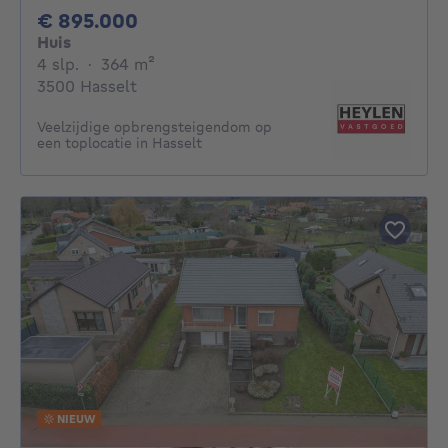
895000€
€ 895.000
Huis
4 slaapkamers
vierkante meters
4 slp.
·
364
m²
3500 Hasselt
Veelzijdige opbrengsteigendom op
een toplocatie in Hasselt
NIEUW