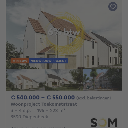
NIEUW
NIEUWBOUWPROJECT
Van 540000€ Tot
€ 540.000 - € 550.000
(excl. belastingen)
Woonproject Toekomststraat
3 - 4 Slaapkamers
vierkante meters
3 - 4 slp.
·
195 - 228
m²
3590 Diepenbeek