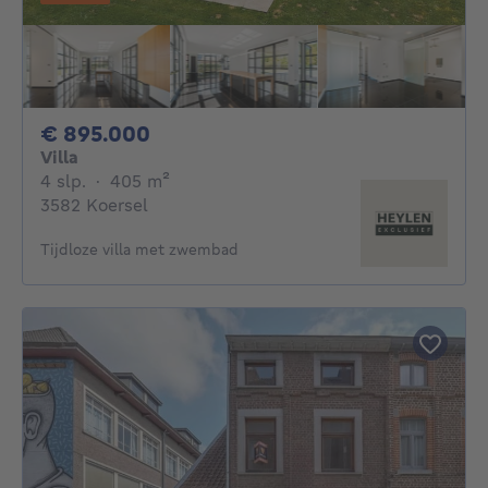
895000€
€ 895.000
Villa
4 slaapkamers
vierkante meters
4 slp.
·
405
m²
3582 Koersel
Tijdloze villa met zwembad