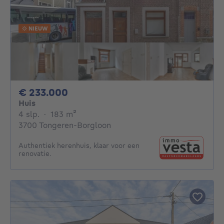
NIEUW
233000€
€ 233.000
Huis
4 slaapkamers
vierkante meters
4 slp.
·
183
m²
3700 Tongeren-Borgloon
Authentiek herenhuis, klaar voor een
renovatie.