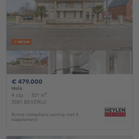
NIEUW
479000€
€ 479.000
Huis
4 slaapkamers
vierkante meters
4 slp.
·
321
m²
3581 BEVERLO
Ruime instapklare woning met 4
slaapkamers!