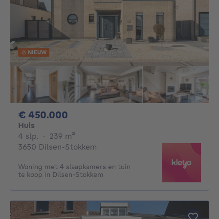
NIEUW
450000€
€ 450.000
Huis
4 slaapkamers
vierkante meters
4 slp.
·
239
m²
3650 Dilsen-Stokkem
Woning met 4 slaapkamers en tuin
te koop in Dilsen-Stokkem