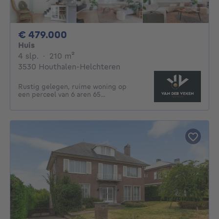
479000€
€ 479.000
Huis
4 slaapkamers
vierkante meters
4 slp.
·
210
m²
3530 Houthalen-Helchteren
Rustig gelegen, ruime woning op
een perceel van 6 aren 65...