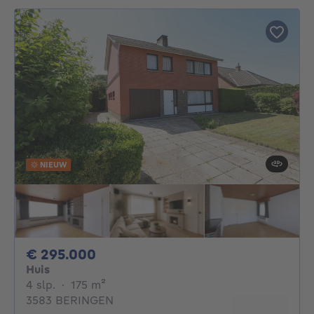
NIEUW
295000€
€ 295.000
Huis
4 slaapkamers
vierkante meters
4 slp.
·
175
m²
3583 BERINGEN