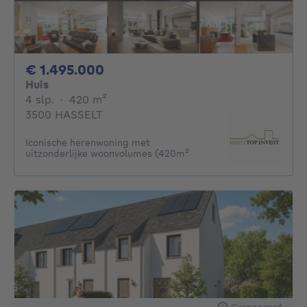
1495000€
€ 1.495.000
Huis
4 slaapkamers
vierkante meters
4 slp.
·
420
m²
3500 HASSELT
Iconische herenwoning met
uitzonderlijke woonvolumes (420m²
Gesponsord