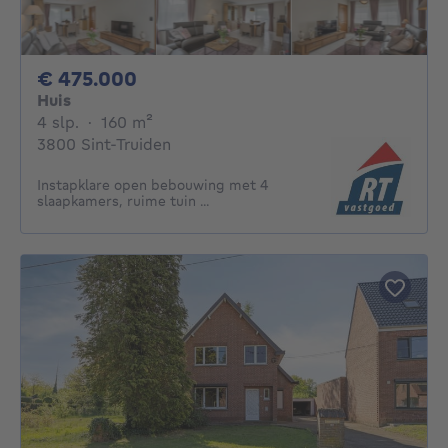
475000€
€ 475.000
Huis
4 slaapkamers
vierkante meters
4 slp.
·
160
m²
3800 Sint-Truiden
Instapklare open bebouwing met 4
slaapkamers, ruime tuin ...