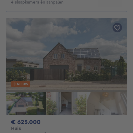
4 slaapkamers én aanpalen
NIEUW
625000€
€ 625.000
Huis