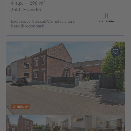
4 slaapkamers
vierkante meters
4 slp.
·
298
m²
3550 Heusden
Exclusieve Vlassak-Verhulst villa in
bosrijk woonpark
NIEUW