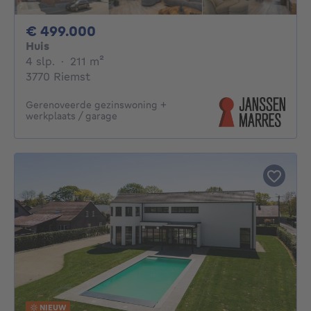
499000€
€ 499.000
Huis
4 slaapkamers
vierkante meters
4 slp.
·
211
m²
3770 Riemst
Gerenoveerde gezinswoning +
werkplaats / garage
NIEUW