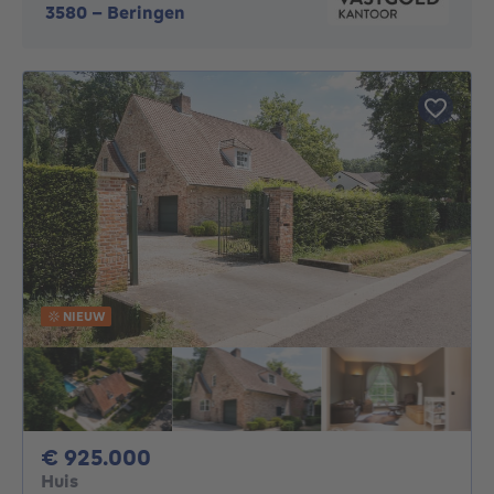
3580
-
Beringen
NIEUW
925000€
€ 925.000
Huis