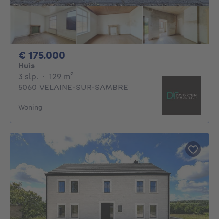
175000€
€ 175.000
Huis
3 slaapkamers
vierkante meters
3 slp.
·
129
m²
5060 VELAINE-SUR-SAMBRE
Woning