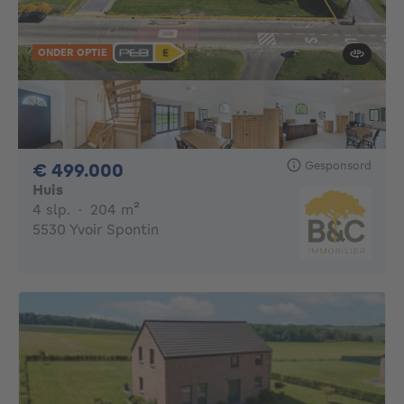
ONDER OPTIE
Gesponsord
499000€
€ 499.000
Huis
4 slaapkamers
vierkante meters
4 slp.
·
204
m²
5530 Yvoir Spontin