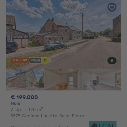
NIEUW
199000€
€ 199.000
Huis
2 slaapkamers
vierkante meters
2 slp.
·
120
m²
5575 Gedinne Louette-Saint-Pierre