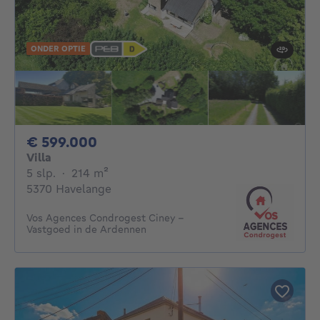
ONDER OPTIE
599000€
€ 599.000
Villa
5 slaapkamers
vierkante meters
5 slp.
·
214
m²
5370 Havelange
Vos Agences Condrogest Ciney -
Vastgoed in de Ardennen