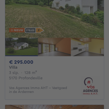
NIEUW
295000€
€ 295.000
Villa
3 slaapkamers
vierkante meters
3 slp.
·
128
m²
5170 Profondeville
Vos Agences Immo AHT - Vastgoed
in de Ardennen