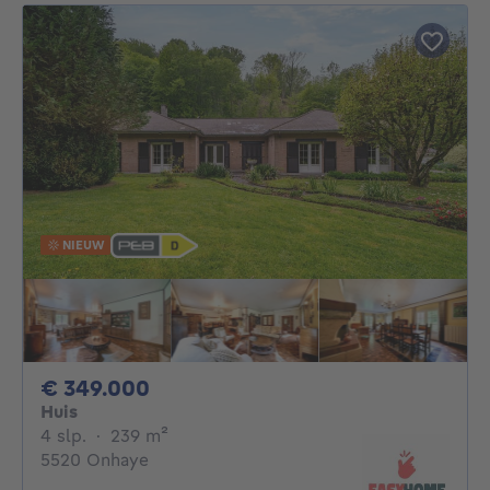
NIEUW
349000€
€ 349.000
Huis
4 slaapkamers
vierkante meters
4 slp.
·
239
m²
5520 Onhaye