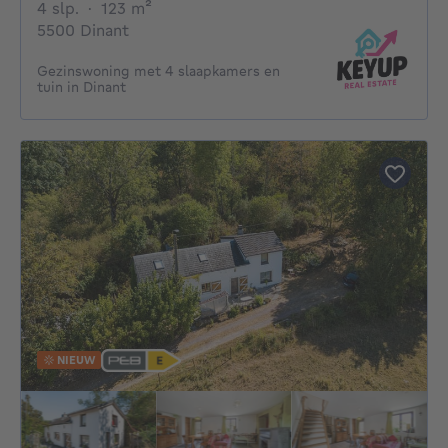
4 slaapkamers
vierkante meters
4 slp.
·
123
m²
5500 Dinant
Gezinswoning met 4 slaapkamers en
tuin in Dinant
NIEUW