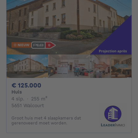
NIEUW
125000€
€ 125.000
Huis
4 slaapkamers
vierkante meters
4 slp.
·
255
m²
5651 Walcourt
Groot huis met 4 slaapkamers dat
gerenoveerd moet worden.