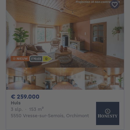
NIEUW
259000€
€ 259.000
Huis
3 slaapkamers
vierkante meters
3 slp.
·
153
m²
5550 Vresse-sur-Semois, Orchimont