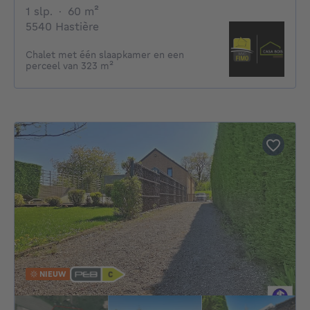
1 slaapkamer
vierkante meters
1 slp.
·
60
m²
5540 Hastière
Chalet met één slaapkamer en een
perceel van 323 m²
NIEUW