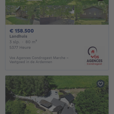
158500€
€ 158.500
Landhuis
3 slaapkamers
vierkante meters
3 slp.
·
80
m²
5377 Heure
Vos Agences Condrogest Marche -
Vastgoed in de Ardennen