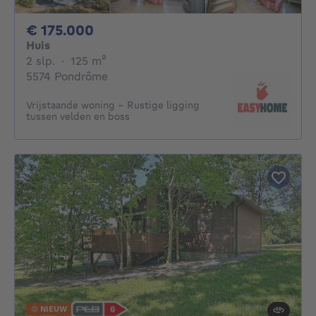
175000€
€ 175.000
Huis
2 slaapkamers
vierkante meters
2 slp.
·
125
m²
5574 Pondrôme
Vrijstaande woning – Rustige ligging
tussen velden en boss
NIEUW