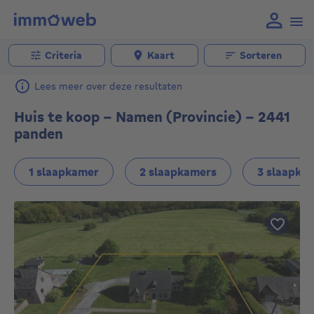
Criteria
Kaart
Sorteren
Lees meer over deze resultaten
Huis te koop - Namen (Provincie) - 2441
panden
1 slaapkamer
2 slaapkamers
3 slaapka