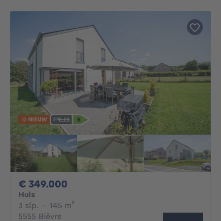
NIEUW
349000€
€ 349.000
Huis
3 slaapkamers
vierkante meters
3 slp.
·
145
m²
5555 Bièvre