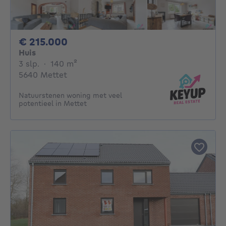
215000€
€ 215.000
Huis
3 slaapkamers
vierkante meters
3 slp.
·
140
m²
5640 Mettet
Natuurstenen woning met veel
potentieel in Mettet