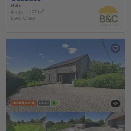
Huis
4 slaapkamers
vierkante meters
4 slp.
·
197
m²
5590 Ciney
ONDER OPTIE