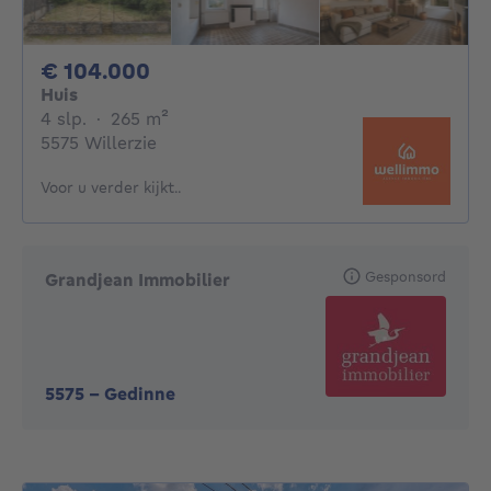
104000€
€ 104.000
Huis
4 slaapkamers
vierkante meters
4 slp.
·
265
m²
5575 Willerzie
Voor u verder kijkt..
Gesponsord
Grandjean Immobilier
5575
-
Gedinne