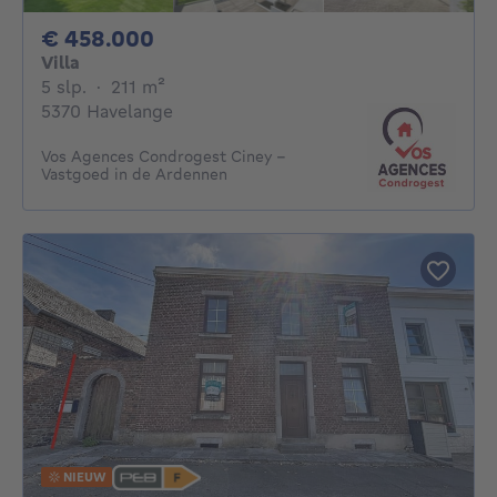
458000€
€ 458.000
Villa
5 slaapkamers
vierkante meters
5 slp.
·
211
m²
5370 Havelange
Vos Agences Condrogest Ciney -
Vastgoed in de Ardennen
NIEUW