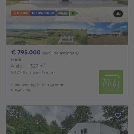
NIEUW
NIEUWBOUW
795000€
€ 795.000
(excl. belastingen)
Huis
4 slaapkamers
vierkante meters
4 slp.
·
327
m²
5377 Somme-Leuze
Luxe woning in een groene
omgeving