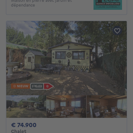
Maison en pierre avec jardin et
dépendance
NIEUW
74900€
€ 74.900
Chalet