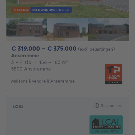
NIEUW
NIEUWBOUWPROJECT
Van 319000€ Tot 
€ 319.000 - € 375.000
(excl. belastingen)
Anseremme
3 - 4 Slaapkamers
vierkante meters
3 - 4 slp.
·
156 - 183
m²
5500 Anseremme
Maisons à vendre à Anseremme
Gesponsord
LCAI