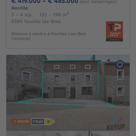
Van 419000€ Tot 
€ 419.000 - € 465.000
(excl. belastingen)
Noville
3 - 4 Slaapkamers
vierkante meters
3 - 4 slp.
·
152 - 198
m²
5380 Noville-les-Bois
Maisons à vendre à Novilles-Les-Bois
(Victoire)
NIEUW