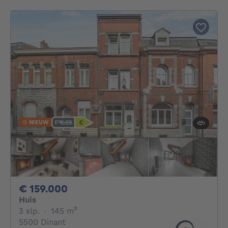
NIEUW
159000€
€ 159.000
Huis
3 slaapkamers
vierkante meters
3 slp.
·
145
m²
5500 Dinant