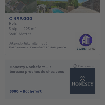
499000€
€ 499.000
Huis
5 slaapkamers
vierkante meters
5 slp.
·
295
m²
5640 Mettet
Uitzonderlijke villa met 5
slaapkamers, zwembad en een perce
Gesponsord
Honesty Rochefort - 7
bureaux proches de chez vous
5580
-
Rochefort