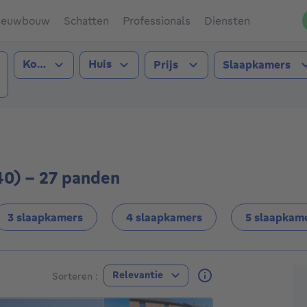
ieuwbouw
Schatten
Professionals
Diensten
Type transactie
Type pand
Kopen
Huis
Prijs
Slaapkamers
breffe (5140))
40) - 27 panden
3 slaapkamers
4 slaapkamers
5 slaapkam
A
Relevantie
Sorteren :