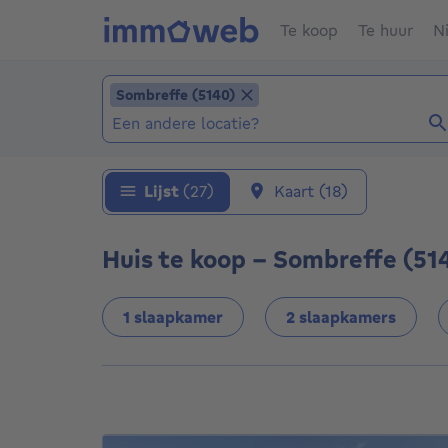
Te koop
Te huur
N
Locatie toevoegen
Sombreffe (5140)
Sombreffe (5140)
Locaties (Reeds geselecteerde locaties: Som
Lijst
(27)
Kaart
(18)
Huis te koop - Sombreffe (51
1 slaapkamer
2 slaapkamers