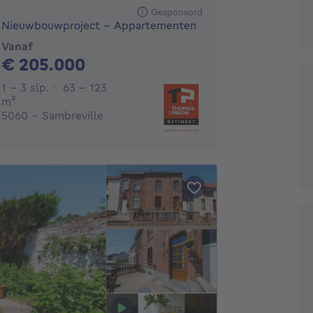
Gesponsord
Nieuwbouwproject - Appartementen
Vanaf
205000€
€ 205.000
1 - 3 Slaapkamers
1 - 3 slp.
63 - 123
vierkante meters
m²
5060 - Sambreville