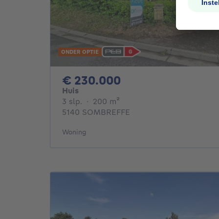
ONDER OPTIE
230000€
€ 230.000
Huis
3 slaapkamers
vierkante meters
3 slp.
·
200
m²
5140 SOMBREFFE
Woning