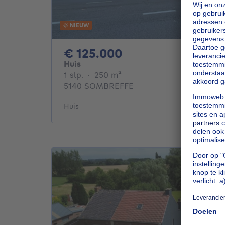
NIEUW
125000€
€ 125.000
Huis
1 slaapkamer
vierkante meters
1 slp.
·
250
m²
5140 SOMBREFFE
Huis