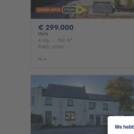
ONDER OPTIE
299000€
€ 299.000
Huis
4 slaapkamers
vierkante meters
4 slp.
·
150
m²
5140 LIGNY
Huis