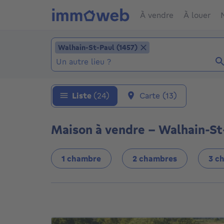
À vendre
À louer
Ajouter un lieu
Walhain-St-Paul (1457)
Walhain-St-Paul (1457)
Localité (Localités déjà sélectionnées: Walha
Liste
(24)
Carte
(13)
Maison à vendre - Walhain-St-
1 chambre
2 chambres
3 c