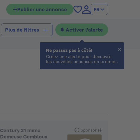
Publier une annonce
FR
Activer l'alerte
Plus de filtres
Ne passez pas à côté!
Créez une alerte pour découvrir
les nouvelles annonces en premier.
gences en vedette
Century 21 Immo
Sponsorisé
Demeuse Gembloux