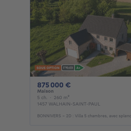
SOUS OPTION
875000€
875 000 €
Maison
5 chambres
mètres carrés
5 ch.
·
260
m²
1457 WALHAIN-SAINT-PAUL
BONNIVERS - 2D : Villa 5 chambres, avec splend