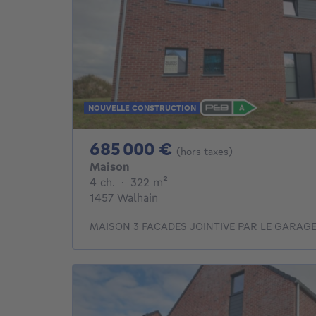
NOUVELLE CONSTRUCTION
685000€
685 000 €
(hors taxes)
Maison
4 chambres
mètres carrés
4 ch.
·
322
m²
1457 Walhain
MAISON 3 FACADES JOINTIVE PAR LE GARAGE