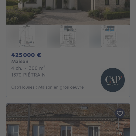
425000€
425 000 €
Maison
4 chambres
mètres carrés
4 ch.
·
300
m²
1370 PIÉTRAIN
Cap'Houses : Maison en gros oeuvre