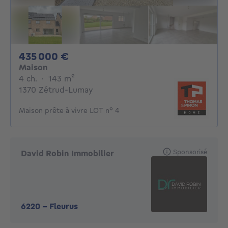
435000€
435 000 €
Maison
4 chambres
mètres carrés
4 ch.
·
143
m²
1370 Zétrud-Lumay
Maison prête à vivre LOT n° 4
Sponsorisé
David Robin Immobilier
6220
-
Fleurus