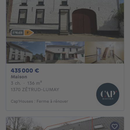
435000€
435 000 €
Maison
3 chambres
mètres carrés
3 ch.
·
136
m²
1370 ZÉTRUD-LUMAY
Cap'Houses : Ferme à rénover