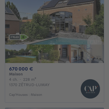
670000€
670 000 €
Maison
4 chambres
mètres carrés
4 ch.
·
228
m²
1370 ZÉTRUD-LUMAY
Cap'Houses : Maison