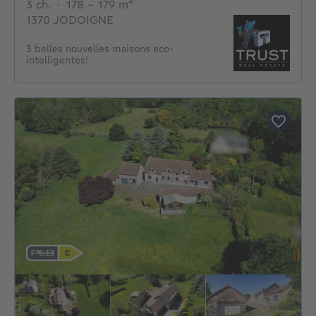
3 chambres
mètres carrés
3 ch.
·
178 - 179
m²
1370 JODOIGNE
3 belles nouvelles maisons eco-
intelligentes!