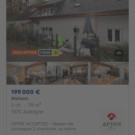
SOUS OPTION
199000€
199 000 €
Maison
2 chambres
mètres carrés
2 ch.
·
79
m²
1370 Jodoigne
OFFRE ACCEPTEE - Maison de
campagne 2 chambres, au calme