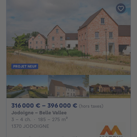
PROJET NEUF
De 316000€ À 396
316 000 € - 396 000 €
(hors taxes)
Jodoigne - Belle Vallee
3 - 4 Chambres
mètres carrés
3 - 4 ch.
·
185 - 275
m²
1370 JODOIGNE