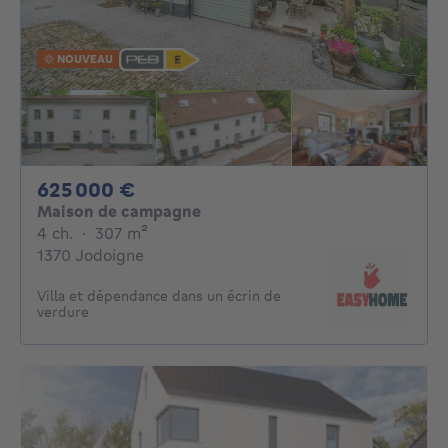
NOUVEAU
625000€
625 000 €
Maison de campagne
4 chambres
mètres carrés
4 ch.
·
307
m²
1370 Jodoigne
Villa et dépendance dans un écrin de
verdure