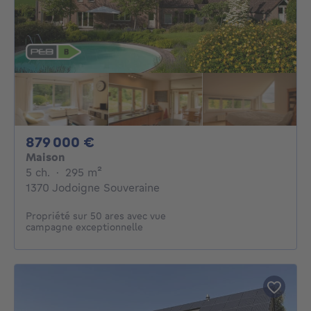
879000€
879 000 €
Maison
5 chambres
mètres carrés
5 ch.
·
295
m²
1370 Jodoigne Souveraine
Propriété sur 50 ares avec vue
campagne exceptionnelle