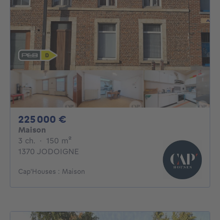
225000€
225 000 €
Maison
3 chambres
mètres carrés
3 ch.
·
150
m²
1370 JODOIGNE
Cap'Houses : Maison