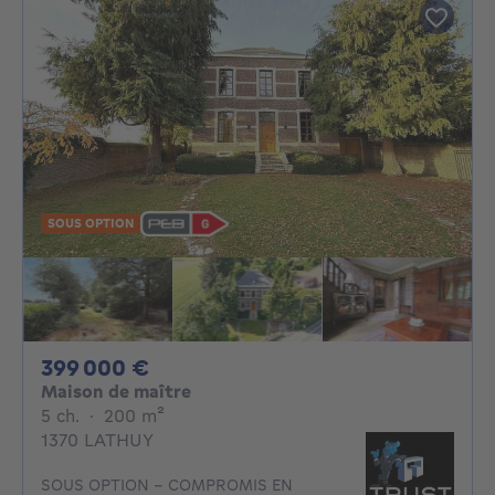
SOUS OPTION
399000€
399 000 €
Maison de maître
5 chambres
mètres carrés
5 ch.
·
200
m²
1370 LATHUY
SOUS OPTION - COMPROMIS EN