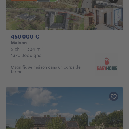
450000€
450 000 €
Maison
5 chambres
mètres carrés
5 ch.
·
324
m²
1370 Jodoigne
Magnifique maison dans un corps de
ferme