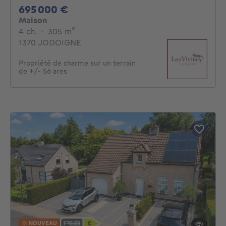
695000€
695 000 €
Maison
4 chambres
mètres carrés
4 ch.
·
305
m²
1370 JODOIGNE
Propriété de charme sur un terrain
de +/- 56 ares
NOUVEAU