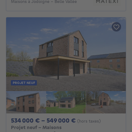
Maisons à Jodoigne - Belle Vallée
PROJET NEUF
De 534000€ À 54
534 000 € - 549 000 €
(hors taxes)
Projet neuf - Maisons