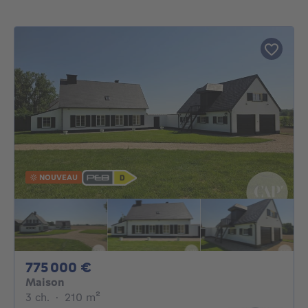
NOUVEAU
775000€
775 000 €
Maison
3 chambres
mètres carrés
3 ch.
·
210
m²