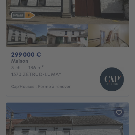
299000€
299 000 €
Maison
3 chambres
mètres carrés
3 ch.
·
136
m²
1370 ZÉTRUD-LUMAY
Cap'Houses : Ferme à rénover