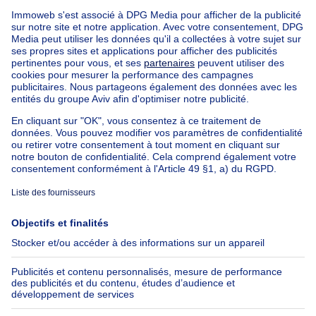
1370 JODOIGNE
Maison
399000€
399 000 €