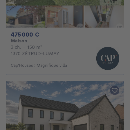
475000€
475 000 €
Maison
3 chambres
mètres carrés
3 ch.
·
150
m²
1370 ZÉTRUD-LUMAY
Cap'Houses : Magnifique villa