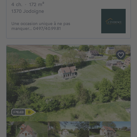
4 chambres
mètres carrés
4 ch.
·
172
m²
1370 Jodoigne
Une occasion unique à ne pas
manquer... 0497/40.99.81