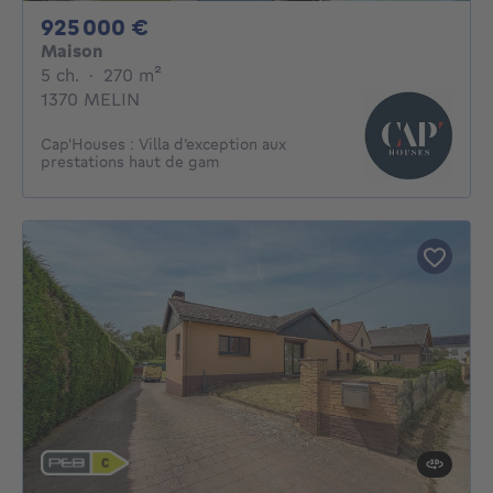
925000€
925 000 €
Maison
5 chambres
mètres carrés
5 ch.
·
270
m²
1370 MELIN
Cap'Houses : Villa d’exception aux
prestations haut de gam