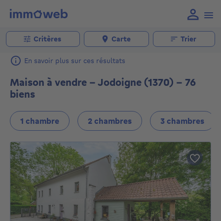
Critères
Carte
Trier
En savoir plus sur ces résultats
Maison à vendre - Jodoigne (1370) - 76
biens
1 chambre
2 chambres
3 chambres