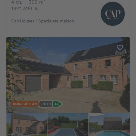
4 chambres
mètres carrés
4 ch.
·
300
m²
1370 MÉLIN
Cap'Houses : Spacieuse maison
SOUS OPTION