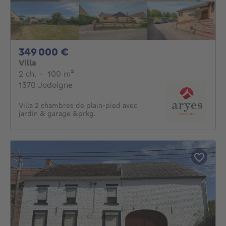
349000€
349 000 €
Villa
2 chambres
mètres carrés
2 ch.
·
100
m²
1370 Jodoigne
Villa 2 chambres de plain-pied avec
jardin & garage &prkg.