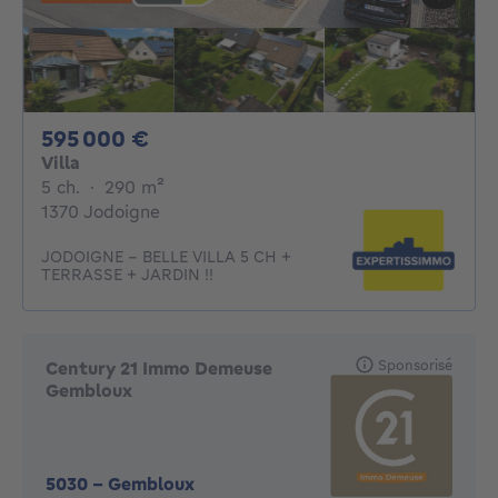
595000€
595 000 €
Villa
5 chambres
mètres carrés
5 ch.
·
290
m²
1370 Jodoigne
JODOIGNE - BELLE VILLA 5 CH +
TERRASSE + JARDIN !!
Sponsorisé
Century 21 Immo Demeuse
Gembloux
5030
-
Gembloux