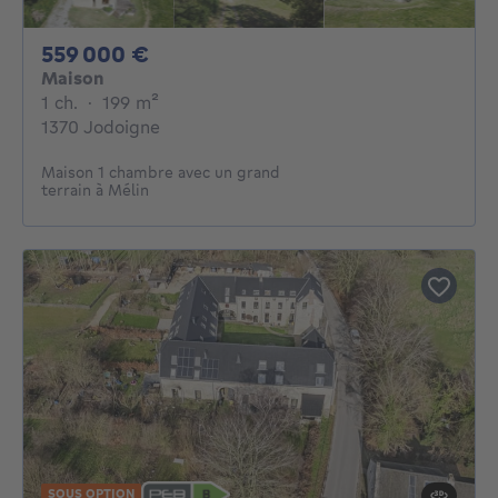
559000€
559 000 €
Maison
1 chambre
mètres carrés
1 ch.
·
199
m²
1370 Jodoigne
Maison 1 chambre avec un grand
terrain à Mélin
SOUS OPTION