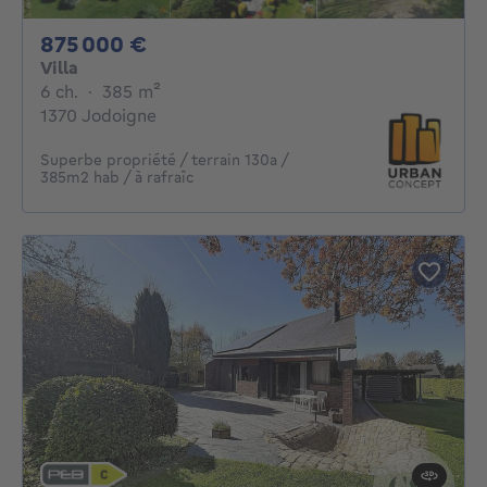
875000€
875 000 €
Villa
6 chambres
mètres carrés
6 ch.
·
385
m²
1370 Jodoigne
Superbe propriété / terrain 130a /
385m2 hab / à rafraîc