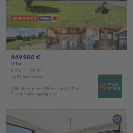
SOUS OPTION
449900€
449 900 €
Villa
2 chambres
mètres carrés
2 ch.
·
110
m²
1410 Waterloo
Villa plain-pied ±110m² sur 8a20ca-
2ch-terrasse-garage 2v