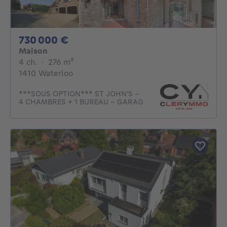
730000€
730 000 €
Maison
4 chambres
mètres carrés
4 ch.
·
276
m²
1410 Waterloo
***SOUS OPTION*** ST JOHN'S -
4 CHAMBRES + 1 BUREAU - GARAG