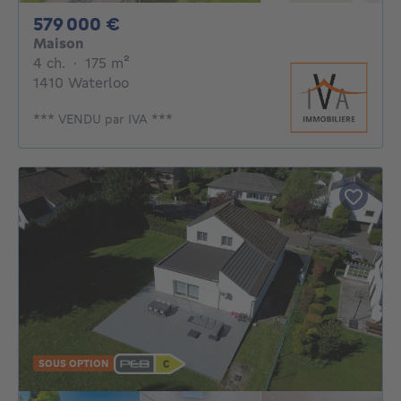
579000€
579 000 €
Maison
4 chambres
mètres carrés
4 ch.
·
175
m²
1410 Waterloo
*** VENDU par IVA ***
SOUS OPTION