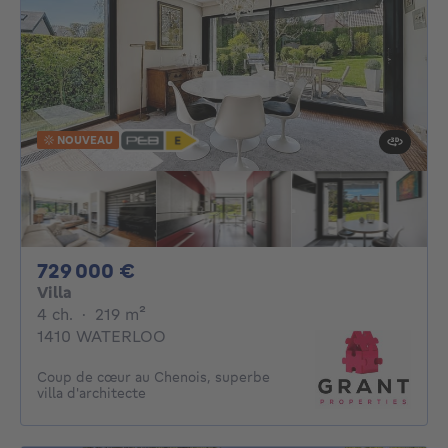
NOUVEAU
729000€
729 000 €
Villa
4 chambres
mètres carrés
4 ch.
·
219
m²
1410 WATERLOO
Coup de cœur au Chenois, superbe
villa d'architecte