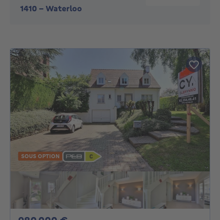
1410
-
Waterloo
SOUS OPTION
980000€