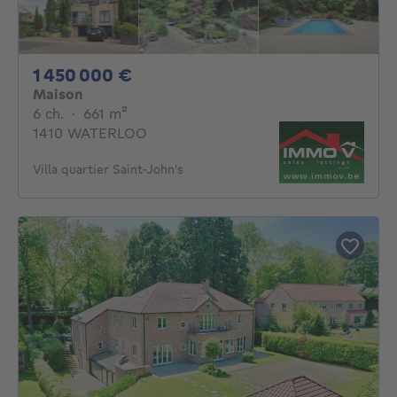
1450000€
1 450 000 €
Maison
6 chambres
mètres carrés
6 ch.
·
661
m²
1410 WATERLOO
Villa quartier Saint-John's