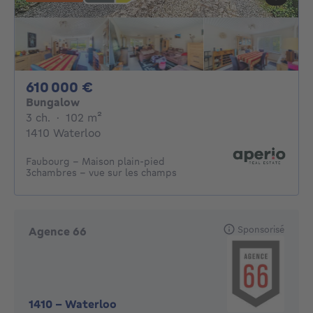
610000€
610 000 €
Bungalow
3 chambres
mètres carrés
3 ch.
·
102
m²
1410 Waterloo
Faubourg - Maison plain-pied
3chambres - vue sur les champs
Sponsorisé
Agence 66
1410
-
Waterloo