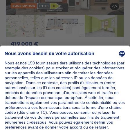
SOUS OPTION
419000€
419 000 €
Immeuble mixte
3 chambres
mètres carrés
3 ch.
·
177
m²
1410 Waterloo
*** VENDU ***