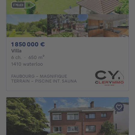
1850000€
1 850 000 €
Villa
6 chambres
mètres carrés
6 ch.
·
650
m²
1410 waterloo
FAUBOURG - MAGNIFIQUE
TERRAIN - PISCINE INT. SAUNA