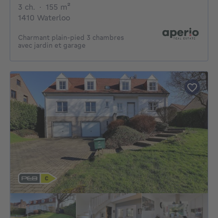
3 chambres
mètres carrés
3 ch.
·
155
m²
1410 Waterloo
Charmant plain-pied 3 chambres
avec jardin et garage