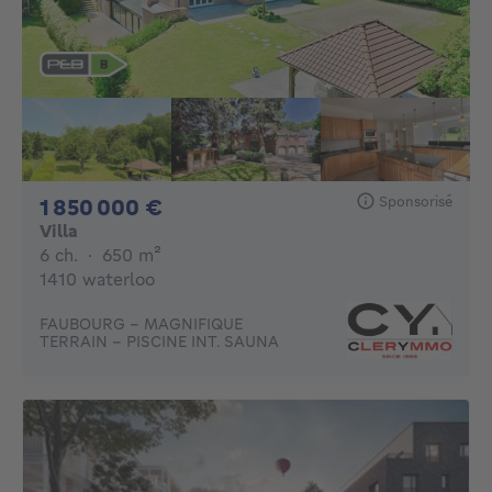
Sponsorisé
1850000€
1 850 000 €
Villa
6 chambres
mètres carrés
6 ch.
·
650
m²
1410 waterloo
FAUBOURG - MAGNIFIQUE
TERRAIN - PISCINE INT. SAUNA