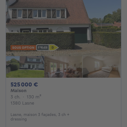
SOUS OPTION
525000€
525 000 €
Maison
3 chambres
mètres carrés
3 ch.
·
130
m²
1380 Lasne
Lasne, maison 3 façades, 3 ch +
dressing