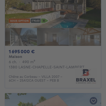
SOUS OPTION
1695000€
1 695 000 €
Maison
6 chambres
mètres carrés
6 ch.
·
490
m²
1380 LASNE-CHAPELLE-SAINT-LAMBERT
Chêne au Corbeau - VILLA 2007 -
6CH - 25A12CA OUEST - PEB B