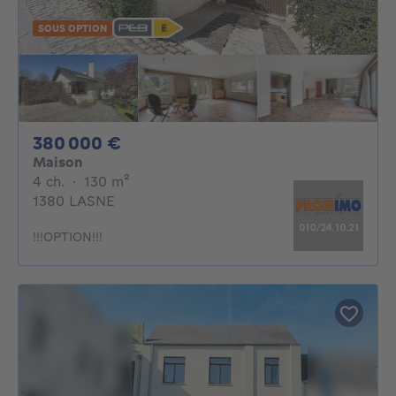
SOUS OPTION
380000€
380 000 €
Maison
4 chambres
mètres carrés
4 ch.
·
130
m²
1380 LASNE
!!!OPTION!!!