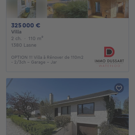
325000€
325 000 €
Villa
2 chambres
mètres carrés
2 ch.
·
110
m²
1380 Lasne
OPTION !!! Villa à Rénover de 110m2
- 2/3ch - Garage - Jar