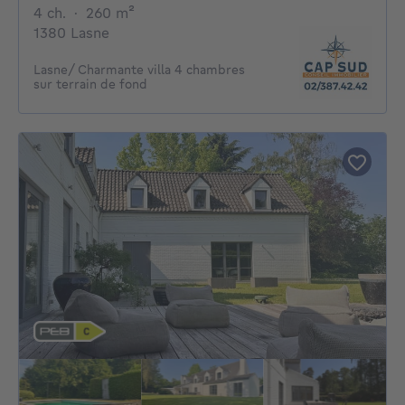
4 chambres
mètres carrés
4 ch.
·
260
m²
1380 Lasne
Lasne/ Charmante villa 4 chambres
sur terrain de fond