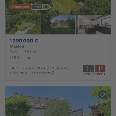
NOUVEAU
1290000€
1 290 000 €
Maison
5 chambres
mètres carrés
5 ch.
·
381
m²
1380 Lasne
LASNE – Belle VILLA (5CH/4SDB)
entièrement rénovée en 2