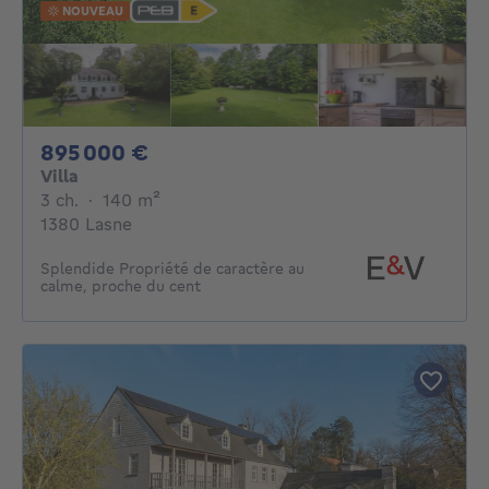
NOUVEAU
895000€
895 000 €
Villa
3 chambres
mètres carrés
3 ch.
·
140
m²
1380 Lasne
Splendide Propriété de caractère au
calme, proche du cent