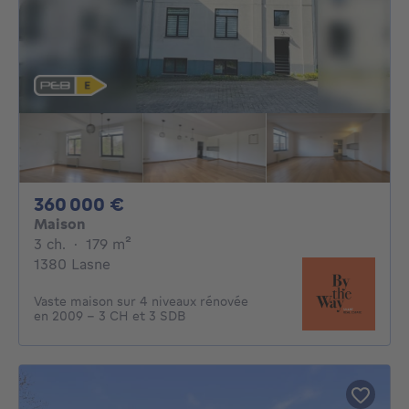
360000€
360 000 €
Maison
3 chambres
mètres carrés
3 ch.
·
179
m²
1380 Lasne
Vaste maison sur 4 niveaux rénovée
en 2009 - 3 CH et 3 SDB