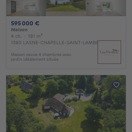
595000€
595 000 €
Maison
4 chambres
mètres carrés
4 ch.
·
181
m²
1380 LASNE-CHAPELLE-SAINT-LAMBERT
Maison neuve 4 chambres avec
jardin idéalement située