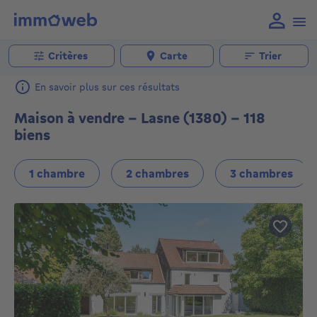
Critères
Carte
Trier
En savoir plus sur ces résultats
Maison à vendre - Lasne (1380) - 118
biens
1 chambre
2 chambres
3 chambres