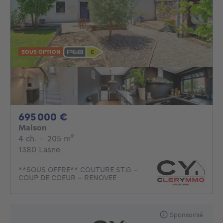
SOUS OPTION
695000€
695 000 €
Maison
4 chambres
mètres carrés
4 ch.
·
205
m²
1380 Lasne
**SOUS OFFRE** COUTURE ST.G -
COUP DE COEUR - RENOVEE
Sponsorisé