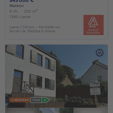
545 000 €
Maison
4 chambres
mètres carrés
4 ch.
·
220
m²
1380 Lasne
Lasne / Céroux - Fermette sur
terrain de 19a20ca à rénove
NOUVEAU