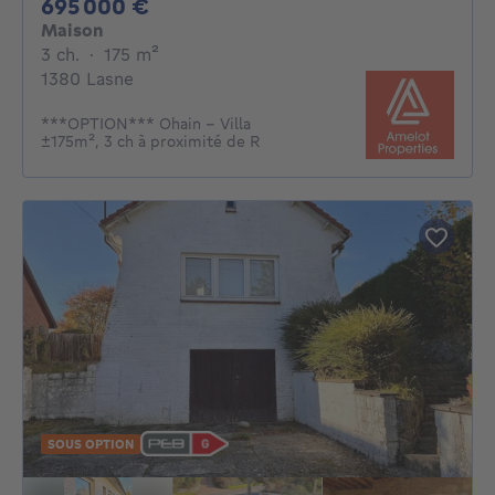
695000€
695 000 €
Maison
3 chambres
mètres carrés
3 ch.
·
175
m²
1380 Lasne
***OPTION*** Ohain - Villa
±175m², 3 ch à proximité de R
SOUS OPTION