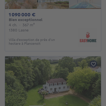
1090000€
1 090 000 €
Bien exceptionnel
4 chambres
mètres carrés
4 ch.
·
367
m²
1380 Lasne
Villa d'exception de près d'un
hectare à Plancenoit