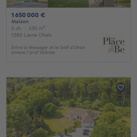
1650000€
1 650 000 €
Maison
5 chambres
mètres carrés
5 ch.
·
530
m²
1380 Lasne Ohain
Entre le Messager et le Golf d'Ohain
annexe / prof libérale