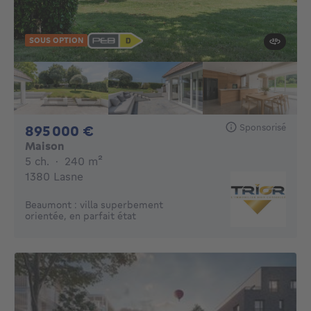
SOUS OPTION
Sponsorisé
895000€
895 000 €
Maison
5 chambres
mètres carrés
5 ch.
·
240
m²
1380 Lasne
Beaumont : villa superbement
orientée, en parfait état