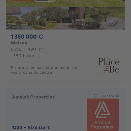
1350000€
1 350 000 €
Maison
5 chambres
mètres carrés
5 ch.
·
490
m²
1380 Lasne
Propriété en parfait état, superbe
vue proche du centre
Sponsorisé
Amelot Properties
1330
-
Rixensart