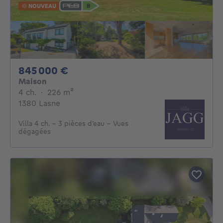
NOUVEAU
845000€
845 000 €
Maison
4 chambres
mètres carrés
4 ch.
·
226
m²
1380 Lasne
Villa 4 ch. – 3 pièces d’eau – Vues
dégagées