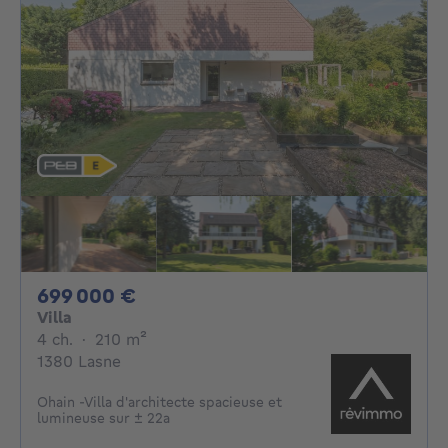
699000€
699 000 €
Villa
4 chambres
mètres carrés
4 ch.
·
210
m²
1380 Lasne
Ohain -Villa d'architecte spacieuse et
lumineuse sur ± 22a