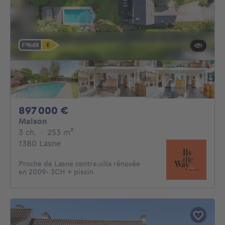
897000€
897 000 €
Maison
3 chambres
mètres carrés
3 ch.
·
253
m²
1380 Lasne
Proche de Lasne centre,villa rénovée
en 2009- 3CH + piscin