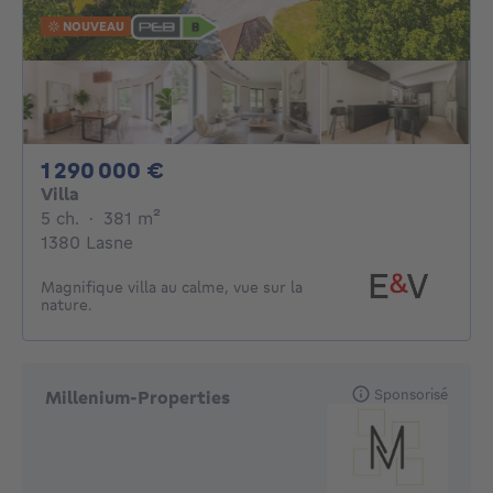
NOUVEAU
1290000€
1 290 000 €
Villa
5 chambres
mètres carrés
5 ch.
·
381
m²
1380 Lasne
Magnifique villa au calme, vue sur la
nature.
Sponsorisé
Millenium-Properties