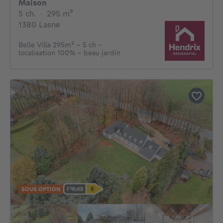
Maison
5 chambres
mètres carrés
5 ch.
·
295
m²
1380 Lasne
Belle Villa 295m² - 5 ch -
localisation 100% - beau jardin
SOUS OPTION