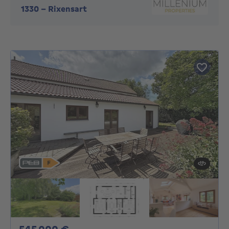
1330
-
Rixensart
545000€