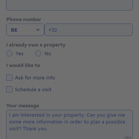
Phone number
I already own a property
Yes
No
I would like to
Ask for more info
Schedule a visit
Your message
Remaini
383