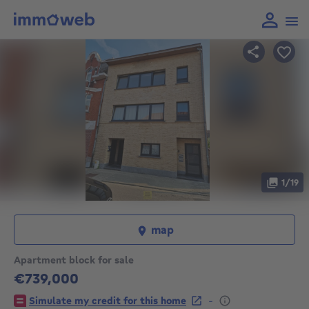
1/19
map
Apartment block for sale
€739,000
739000€
-
Simulate my credit for this home