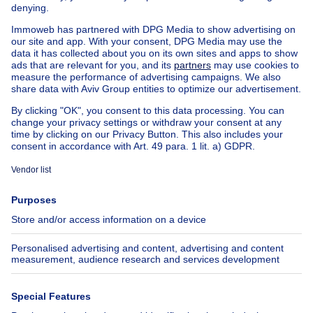
House out of Belgium
House for sale France
House for sale Spain
House for sale Italy
House for sale Luxembourg
House for sale Netherlands
Our cheap properties
Cheap houses for sale
Cheap apartments for rent
About
Tools
Immoweb
Estimate my property
Press
Mortgage credit with Belfius
Jobs
Insurances
Axel Springer Group
SeLoger.com
Immowelt.de
Help
Follow Us