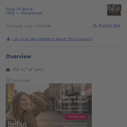
Dorp 34
Box B
1602
—
Vlezenbeek
Report this
Immoweb code : 21445216
Log in to see statistics about this property
Overview
square meters
153
m²
of land
Sponsored