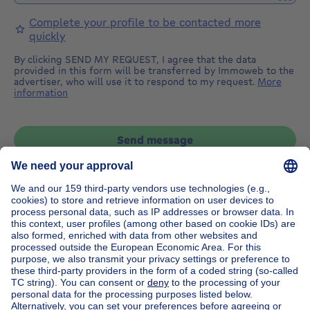
Complete your profile to be contacted more
quickly
By clicking SEND MY REQUEST, I agree that the data
provided in this form will be transferred by Immoweb to the
advertiser, who will use it to respond to my request.
More
information
Send message
Home
Belgium
Flemish Brabant (province)
Halle-Vilvoorde (district)
Buy your apartment block in Vlezenbeek