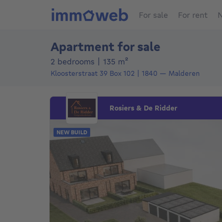
For sale
For rent
N
Apartment for sale
square meters
2 bedrooms
|
135
m²
Kloosterstraat 39
Box 102
1840
—
Malderen
Rosiers & De Ridder
NEW BUILD