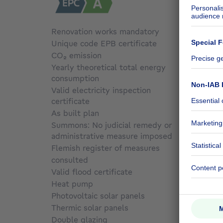
Renovation works mandatory
No
Unique code EPB certificate
Not sp
CO₂ emission
Not sp
Yearly theoretical total energy
consumption
Not sp
Valid electricity inspection
certificate
Yes
As built plan
No
Summons: No judicial remedy or
administrative measure imposed
Not sp
Flemish register of measures
consulted
Not sp
Valid flood certificate
Not sp
Heat pump
Yes
Photovoltaic solar panels
No
Thermic solar panels
No
Double glazing
Yes