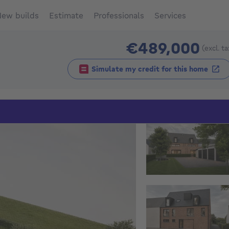
ew builds
Estimate
Professionals
Services
€489,000
(excl. t
Simulate my credit for this home