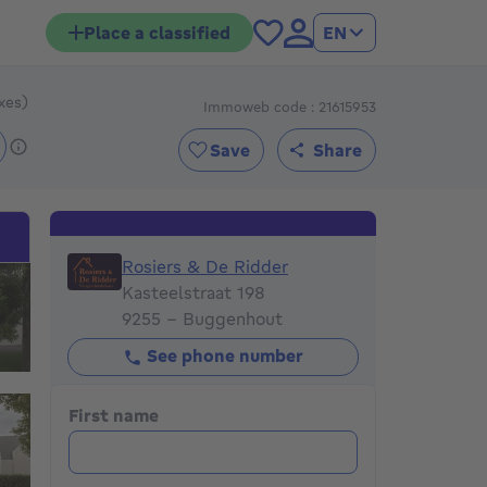
Place a classified
EN
axes)
Immoweb code : 21615953
489000€
Save
Share
Rosiers & De Ridder
Rosiers & De Ridder
Kasteelstraat 198
9255 - Buggenhout
See phone number
First name