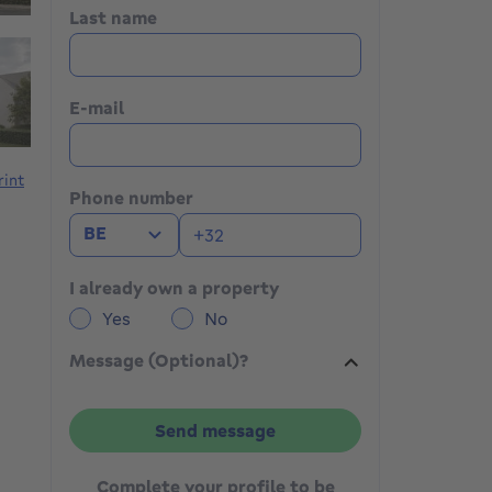
Last name
E-mail
rint
Phone number
BE
I already own a property
Yes
No
Message (Optional)?
Send message
Complete your profile to be