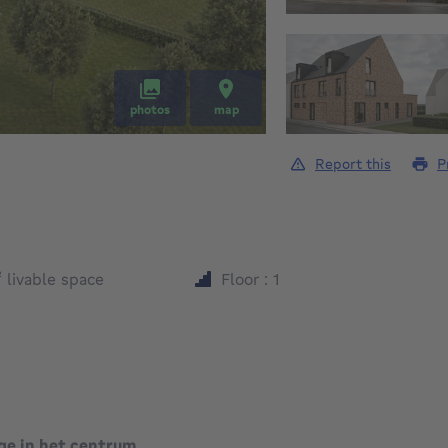
photos
map
Report this
P
square meters
²
livable space
Floor : 1
 in het centrum ...