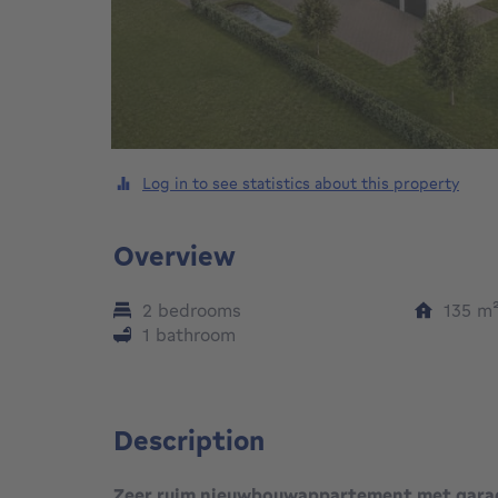
Log in to see statistics about this property
Overview
2 bedrooms
135
m
1 bathroom
Description
Zeer ruim nieuwbouwappartement met garage