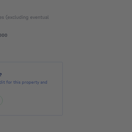
es (excluding eventual
489000 €
000
?
it for this property and