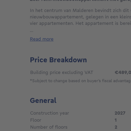
In het centrum van Malderen bevindt zich dit 
nieuwbouwappartement, gelegen in een kleins
vier appartementen. Het appartement is berei
beschikt over een lichtrijke leefruimte met op
...
m², een praktische berging, een uitgeruste ba
read more
een aangenaam terras met groendak.
Momenteel omvat het appartement twee zeer 
er eenvoudig de mogelijkheid bestaat om een
Price Breakdown
creëren. Dankzij de moderne technieken, waa
een warmtepomp, geniet u van optimaal woo
Building price excluding VAT
€489,
energiezuinige woning.
Achteraan het gebouw bevindt zich een gemee
*Subject to change based on buyer’s fiscal advantag
exclusief gebruikt kan worden door de bewone
Bovendien zijn een afgesloten garage en een
General
fietsenstalling inbegrepen in de prijs.
Een bijkomende troef is de mogelijkheid om d
Construction year
2027
realiseren aan 6% btw (onder de geldende vo
en enige eigen woning of langdurige verhuur),
Floor
1
aanzienlijke besparing.
Number of floors
2