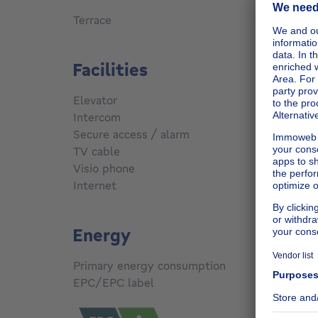
Terrace
Yes
Facilities
Elevator
Yes
Intercom
No
Secure access / alarm
No
TV cable
Yes
Visio phone
Yes
Internet
Yes
Energy
Primary energy consumption
Not sp
EPC/EPC label
A