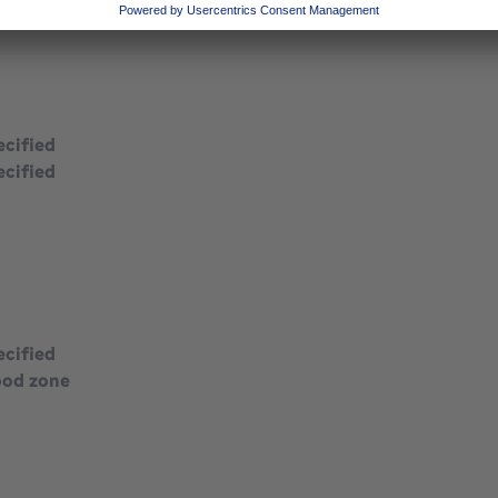
ecified
ecified
ecified
ood zone