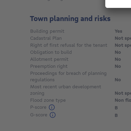
Town planning and risks
Building permit
Yes
Cadastral Plan
Not sp
Right of first refusal for the tenant
Not sp
Obligation to build
No
Allotment permit
No
Preemption right
No
Proceedings for breach of planning
regulations
No
Most recent urban development
zoning
Not sp
Flood zone type
Non fl
P-score
B
G-score
B