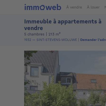
À vendre
À louer
Immeuble à appartements à
vendre
mètres carrés
5 chambres
|
213
m²
1932
—
SINT-STEVENS-WOLUWE
Demander l'adr