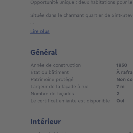
Opportunité unique : deux habitations pour le
Située dans le charmant quartier de Sint-Ste
exceptionnelle est aménagée en deux unités 
...
distinctes. Avec deux cuisines et deux séjours,
lire plus
kangourou idéale, parfaite pour vivre ensembl
intimité.
Général
La première habitation dispose de deux chamb
en compte trois. Une telle combinaison se pr
Année de construction
1850
marché et fait de ce bien une véritable opport
État du bâtiment
À rafra
Patrimoine protégé
Non c
Les deux unités dhabitation bénéficient dun 
Largeur de la façade à rue
7 m
damiante et disposent dune installation élect
Nombre de façades
2
Actuellement, le bien est autorisé comme mai
Le certificat amiante est disponible
Oui
espace bureau de 24 m².
Ne laissez pas passer cette opportunité uniq
Intérieur
rapidement pour plus dinformations ou pour or
personnalisée.