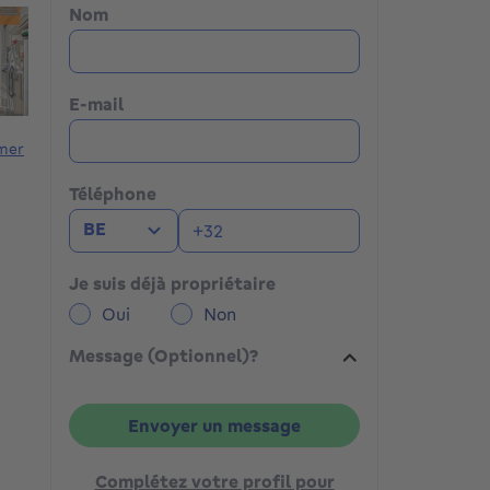
Nom
E-mail
mer
Téléphone
BE
Je suis déjà propriétaire
Oui
Non
Message (Optionnel)?
Envoyer un message
Complétez votre profil pour