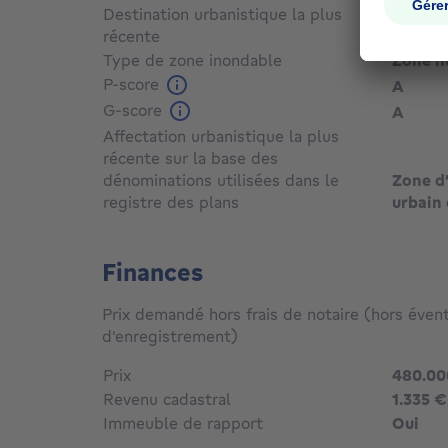
Destination urbanistique la plus
récente
Type de zone inondable
Zone n
P-score
A
G-score
A
Affectation urbanistique la plus
récente sur la base des
dénominations utilisées dans le
Zone d'
registre des plans
urbain 
Finances
Prix demandé hors frais de notaire (hors évent
d'enregistrement)
Prix
480.00
Revenu cadastral
1.335 €
Immeuble de rapport
Oui