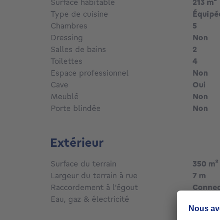
Surface habitable
213
m²
Type de cuisine
Équipé
Chambres
5
Dressing
Non
Salles de bains
2
Toilettes
4
Espace professionnel
Non
Cave
Oui
Meublé
Non
Porte blindée
Non
Extérieur
Surface du terrain
350
m²
mè
Largeur du terrain à rue
7 m
Raccordement à l'égout
Conne
Eau, gaz & électricité
Oui