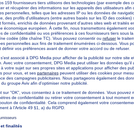
ommuniqué
21-0003535034-RES-1
g CO₂/m²
 kWh/an
ommuniqué