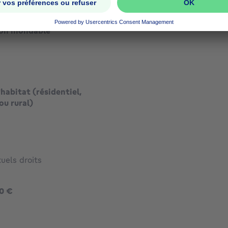
on inondable
habitat (résidentiel,
ou rural)
uels droits
480000 €
0 €
1335 €