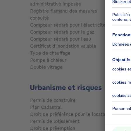
administrative imposée
Non c
Registre flamand des mesures
consulté
Non
Compteur séparé pour l'électricité
Oui
Compteur séparé pour le gaz
Oui
Compteur séparé pour l'eau
Oui
Certificat d'inondation valable
Non c
Type de chauffage
Gaz
Pompe à chaleur
Non
Double vitrage
Oui
Urbanisme et risques
Permis de construire
Oui
Plan Cadastral
Non c
Droit de préférénce pour le locataire
Non c
Permis de lotissement
Non c
Droit de préemption
Non