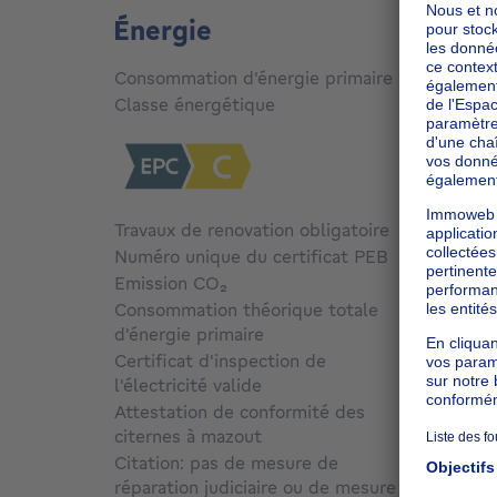
Énergie
Consommation d'énergie primaire
Non c
Classe énergétique
C
Travaux de renovation obligatoire
Non
Numéro unique du certificat PEB
202502
Emission CO₂
1000 k
Consommation théorique totale
d'énergie primaire
27462
Certificat d'inspection de
l'électricité valide
Oui
Attestation de conformité des
citernes à mazout
Non c
Citation: pas de mesure de
réparation judiciaire ou de mesure