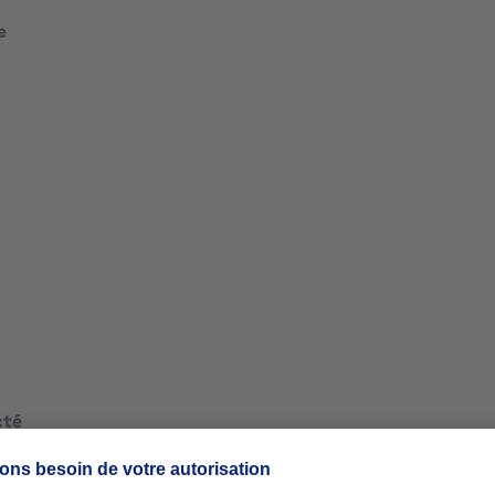
mètres carrés
e
mètres carrés
tres
cté