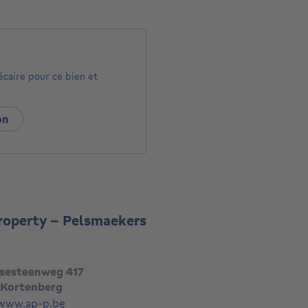
écaire pour ce bien et
on
Property - Pelsmaekers
sesteenweg 417
 Kortenberg
/www.ap-p.be