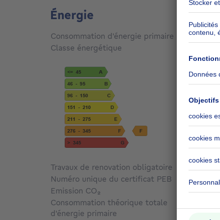
Énergie
Consommation d'énergie primaire
283
kW
Classe énergétique
F
Travaux de renovation obligatoire
Non c
Numéro unique du certificat PEB
20260
Emission CO₂
56 kg 
Consommation théorique totale
d'énergie primaire
Non c