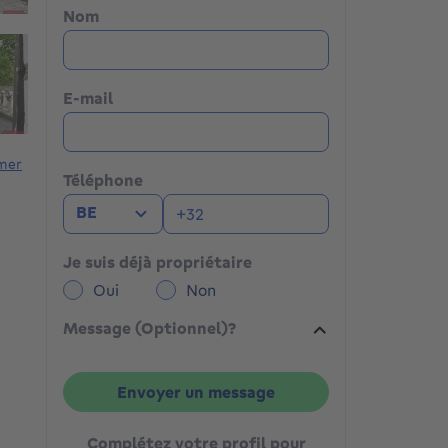
Nom
E-mail
mer
Téléphone
BE
Je suis déjà propriétaire
Oui
Non
Message (Optionnel)?
Envoyer un message
Complétez votre profil pour