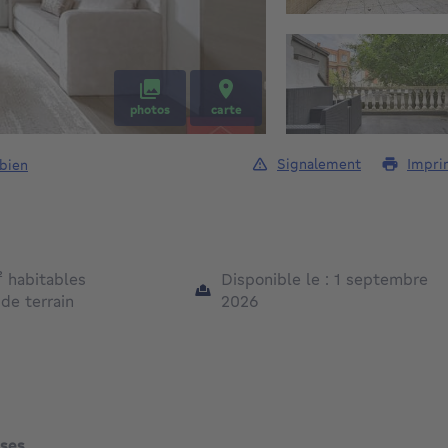
photos
carte
Signalement
Impri
 bien
mètres carrés
²
habitables
Disponible le : 1 septembre
mètres carrés
²
de terrain
2026
ses