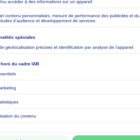
kilowattheure par mètres carrés
h/m²
ommuniqué
5280000754556010
CO₂/m²
ommuniqué