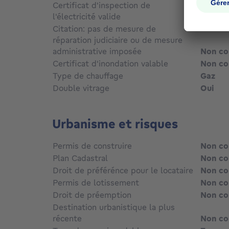
Certificat d'inspection de
l'électricité valide
Non
Citation: pas de mesure de
réparation judiciaire ou de mesure
administrative imposée
Non c
Certificat d'inondation valable
Non c
Type de chauffage
Gaz
Double vitrage
Oui
Urbanisme et risques
Permis de construire
Non c
Plan Cadastral
Non c
Droit de préférénce pour le locataire
Non c
Permis de lotissement
Non c
Droit de préemption
Non c
Destination urbanistique la plus
récente
Non c