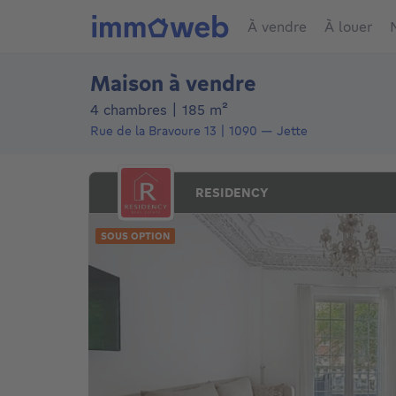
À vendre
À louer
Maison à vendre
mètres carrés
4 chambres
|
185
m²
Rue de la Bravoure 13
1090
—
Jette
RESIDENCY
SOUS OPTION