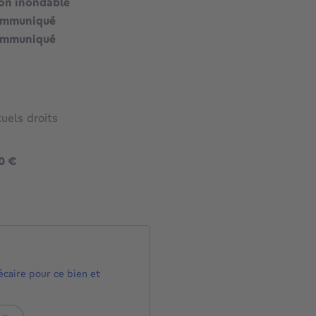
on inondable
ommuniqué
ommuniqué
uels droits
420000 €
0 €
écaire pour ce bien et