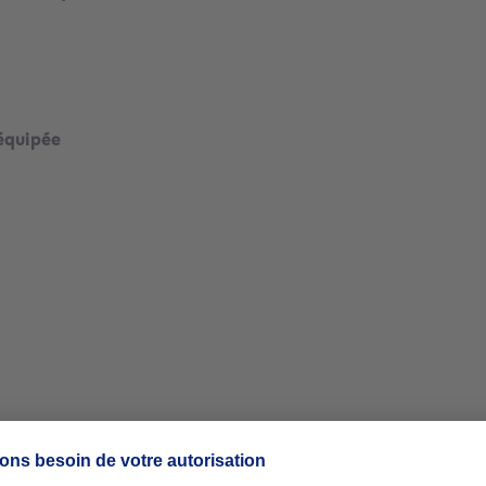
mètres carrés
équipée
mètres carrés
mètres carrés
mètres carrés
mètres carrés