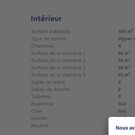
Intérieur
Surface habitable
185
m²
Type de cuisine
Hyper 
Chambres
4
Surface de la chambre 1
18
m²
Surface de la chambre 2
18
m²
Surface de la chambre 3
18
m²
Surface de la chambre 4
15
m²
Salles de bains
2
Salles de douche
2
Toilettes
3
Buanderie
Oui
Cave
Oui
Grenier
Oui
Meublé
Non