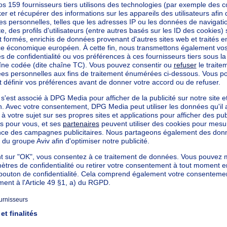
mètres carrés
cté
mètres carrés