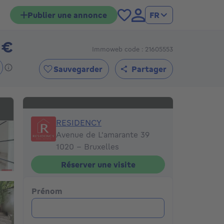
Publier une annonce
FR
 €
Immoweb code : 21605553
420000€
Sauvegarder
Partager
RESIDENCY
RESIDENCY
Avenue de L'amarante 39
1020 - Bruxelles
Réserver une visite
Prénom