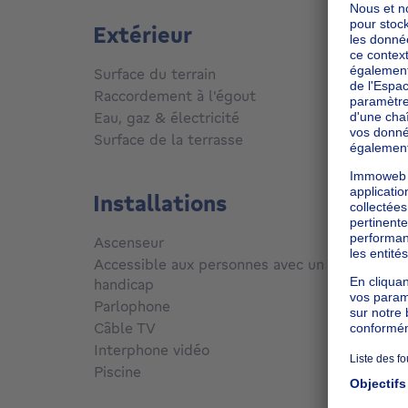
Extérieur
Surface du terrain
85
m²
Raccordement à l'égout
Conne
Eau, gaz & électricité
Oui
Surface de la terrasse
60
m²
Installations
Ascenseur
Non
Accessible aux personnes avec un
handicap
Non
Parlophone
Non
Câble TV
Oui
Interphone vidéo
Non
Piscine
Non