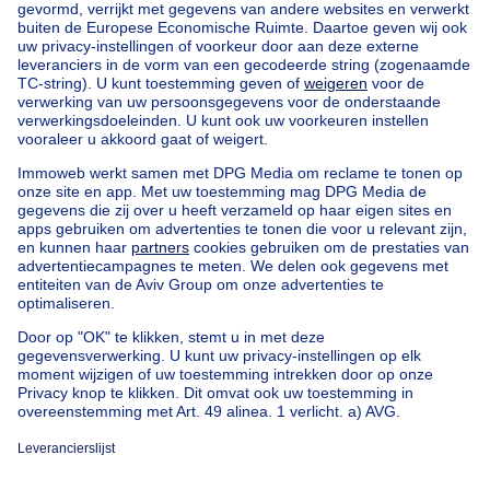
Home
België
Brussel (provincie)
Brussel (arrondissement)
Kopen uw huis in Jette
Onze huizen buiten België
Huis te koop Frankrijk
Huis te koop Spanje
Huis te koop Italië
Huis te koop Luxemburg
Huis te koop Nederland
Goedkoop vastgoed
Goedkoop huis te koop
Goedkope appartementen te huur
Onze huurwoningen met slaapkamers
Appartement te koop met 3 slaapkamers Oostende
Huis te koop met 3 slaapkamers Stene
Huis te koop met 3 slaapkamers Deurne
Over
Tools
Immoweb
Schat mijn eigendom