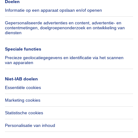
Pers
Hypothecair krediet met
Belfius
Jobs
Verzekeringen
Axel Springer Group
Verhuis checklist
SeLoger.com
Immowelt.de
Hulp
Volg ons
Veelgestelde vragen
Immoweb Blog
Fraude
Facebook
Toegankelijkheid
X
Contacteer ons
LinkedIn
Immoweb SA © 2026 - Alle rechten voorbehouden
Gebruiksvoorwaarden
Cookie instellingen
Privacybeleid
Rangschikking regels