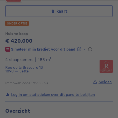
kaart
ONDER OPTIE
Huis te koop
€ 420.000
420000€
-
Simuleer mijn krediet voor dit pand
vierkante meters
4 slaapkamers
|
185
m²
Rue de la Bravoure 13
1090
—
Jette
Melden
Immoweb code : 21605553
Log in om statistieken over dit pand te bekijken
Overzicht