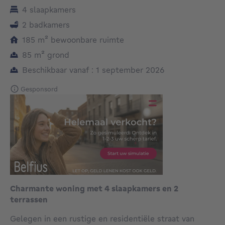
4 slaapkamers
2 badkamers
vierkante meters
185
m²
bewoonbare ruimte
vierkante meters
85
m²
grond
Beschikbaar vanaf : 1 september 2026
Gesponsord
Charmante woning met 4 slaapkamers en 2
terrassen
Gelegen in een rustige en residentiële straat van