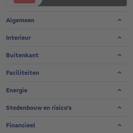
Een instapklare gezinswoning in een bijzonder
gegeerde buurt van Jette.
Info en bezoeken: RESIDENCY – 02/268.58.00
Algemeen
Interieur
Buitenkant
Faciliteiten
Energie
Stedenbouw en risico's
Financieel