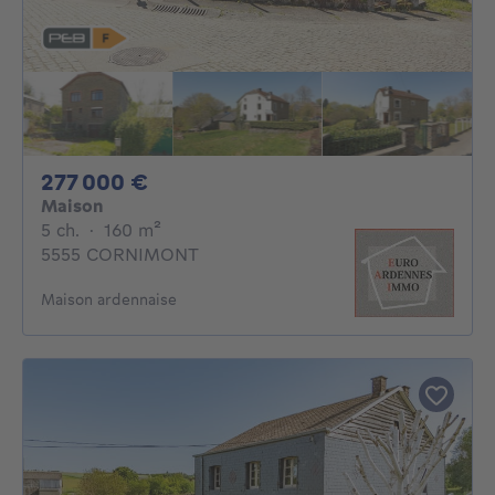
277000€
277 000 €
Maison
5 chambres
mètres carrés
5 ch.
·
160
m²
5555 CORNIMONT
Maison ardennaise