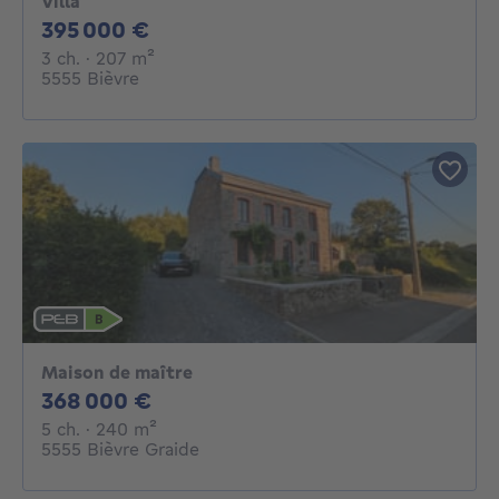
Villa
395000€
395 000 €
3 chambres
mètres carrés
3 ch.
· 207
m²
5555 Bièvre
Maison de maître
368000€
368 000 €
5 chambres
mètres carrés
5 ch.
· 240
m²
5555 Bièvre Graide