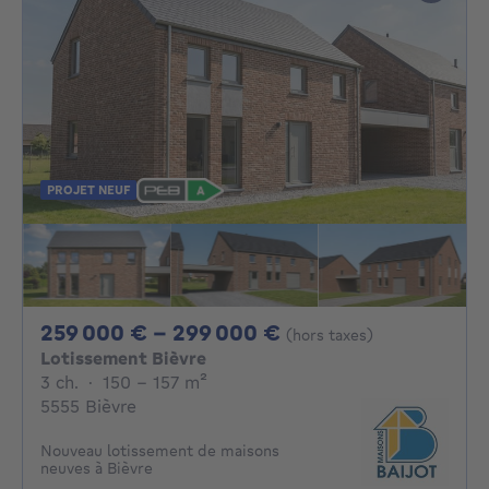
PROJET NEUF
De 259000€ À 29
259 000 € - 299 000 €
(hors taxes)
Lotissement Bièvre
3 chambres
mètres carrés
3 ch.
·
150 - 157
m²
5555 Bièvre
Nouveau lotissement de maisons
neuves à Bièvre