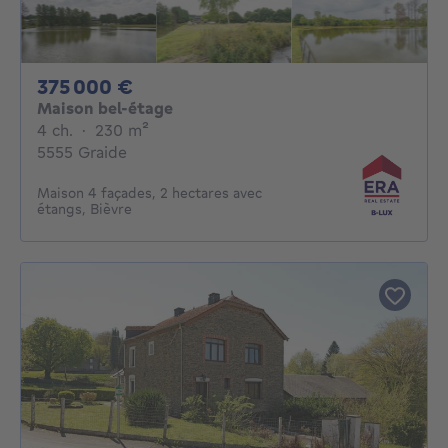
375000€
375 000 €
Maison bel-étage
4 chambres
mètres carrés
4 ch.
·
230
m²
5555 Graide
Maison 4 façades, 2 hectares avec
étangs, Bièvre