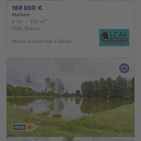
188000€
188 000 €
Maison
4 chambres
mètres carrés
4 ch.
·
205
m²
5555 Bievre
Maison à réhabiliter à Bièvre