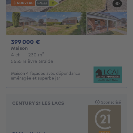
NOUVEAU
399000€
399 000 €
Maison
4 chambres
mètres carrés
4 ch.
·
230
m²
5555 Bièvre Graide
Maison 4 façades avec dépendance
aménagée et superbe jar
Sponsorisé
CENTURY 21 LES LACS