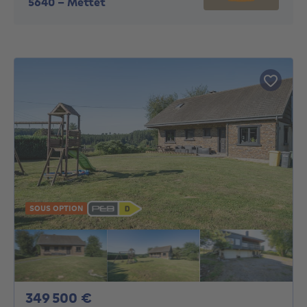
5640
-
Mettet
SOUS OPTION
349500€
349 500 €