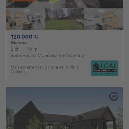
120000€
120 000 €
Maison
2 chambres
mètres carrés
2 ch.
·
79
m²
5555 Bièvre Monceau-en-Ardenne
Maisonnette avec garage et jardin à
Monceau