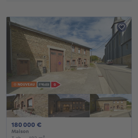
NOUVEAU
180000€
180 000 €
Maison
3 chambres
mètres carrés