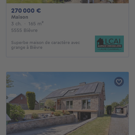
270000€
270 000 €
Maison
3 chambres
mètres carrés
3 ch.
·
165
m²
5555 Bièvre
Superbe maison de caractère avec
grange à Bièvre