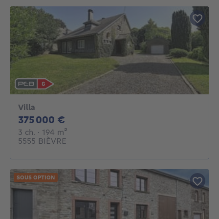
Villa
375000€
375 000 €
3 chambres
mètres carrés
3 ch.
· 194
m²
5555 BIÈVRE
SOUS OPTION