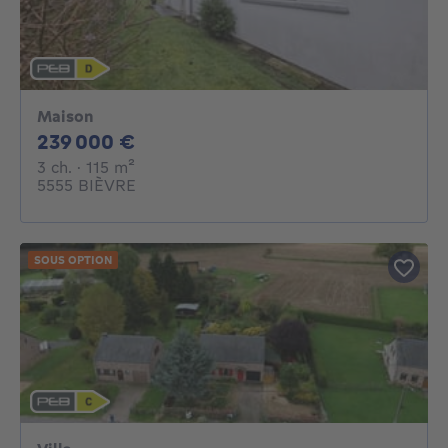
Maison
239000€
239 000 €
3 chambres
mètres carrés
3 ch.
· 115
m²
5555 BIÈVRE
SOUS OPTION