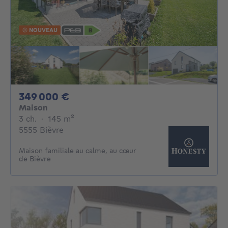
NOUVEAU
349000€
349 000 €
Maison
3 chambres
mètres carrés
3 ch.
·
145
m²
5555 Bièvre
Maison familiale au calme, au cœur
de Bièvre