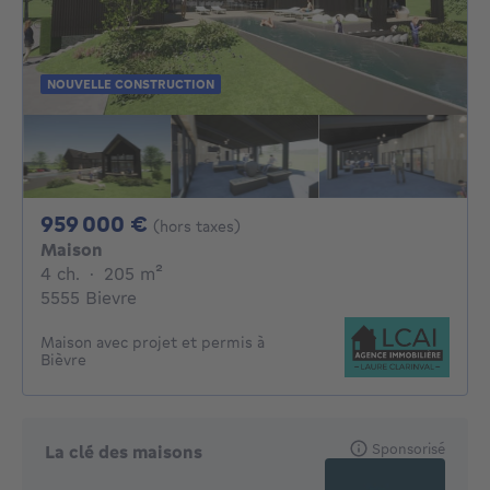
NOUVELLE CONSTRUCTION
959000€
959 000 €
(hors taxes)
Maison
4 chambres
mètres carrés
4 ch.
·
205
m²
5555 Bievre
Maison avec projet et permis à
Bièvre
Sponsorisé
La clé des maisons