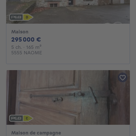
Maison
295000€
295 000 €
5 chambres
mètres carrés
5 ch.
· 165
m²
5555 NAOME
Maison de campagne