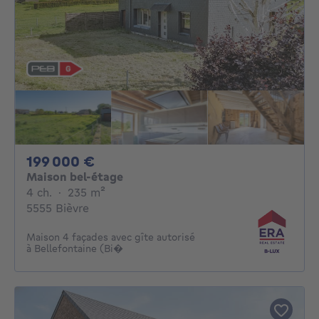
199000€
199 000 €
Maison bel-étage
4 chambres
mètres carrés
4 ch.
·
235
m²
5555 Bièvre
Maison 4 façades avec gîte autorisé
à Bellefontaine (Bi�