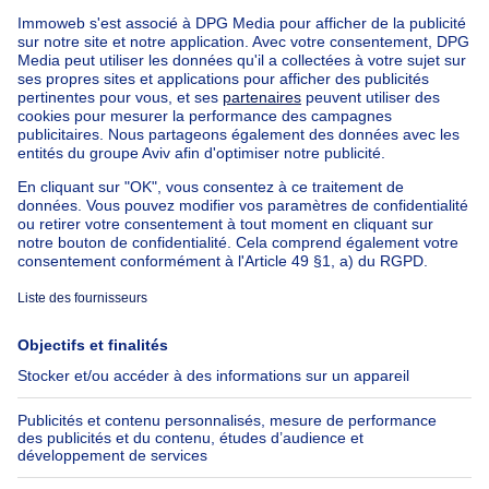
Maison
295000€
295 000 €
3 chambres
3 ch.
5555 Bièvre
Maison