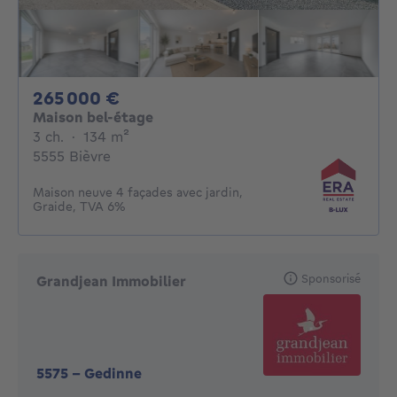
265000€
265 000 €
Maison bel-étage
3 chambres
mètres carrés
3 ch.
·
134
m²
5555 Bièvre
Maison neuve 4 façades avec jardin,
Graide, TVA 6%
Sponsorisé
Grandjean Immobilier
5575
-
Gedinne