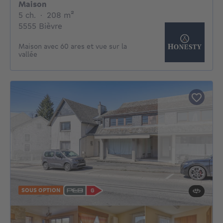
Maison
5 chambres
mètres carrés
5 ch.
·
208
m²
5555 Bièvre
Maison avec 60 ares et vue sur la
vallée
SOUS OPTION