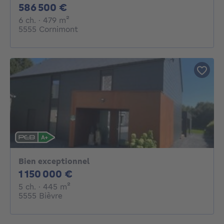
586500€
586 500 €
6 chambres
mètres carrés
6 ch.
· 479
m²
5555 Cornimont
Bien exceptionnel
1150000€
1 150 000 €
5 chambres
mètres carrés
5 ch.
· 445
m²
5555 Bièvre