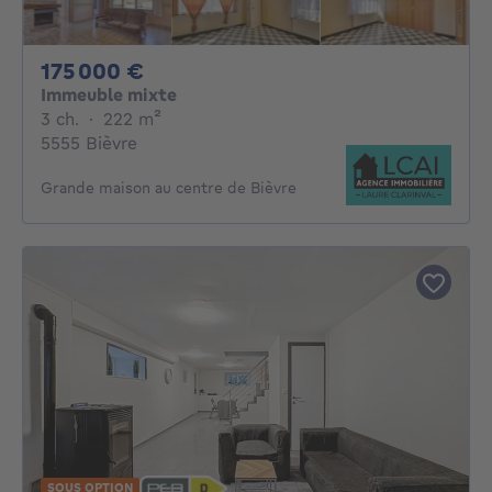
175000€
175 000 €
Immeuble mixte
3 chambres
mètres carrés
3 ch.
·
222
m²
5555 Bièvre
Grande maison au centre de Bièvre
SOUS OPTION