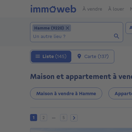
À vendre
À louer
Ajouter un lieu
Ty
Hamme (9220)
A
Hamme (9220)
Localité (Localités déjà sélectionnées: Hamm
Liste
(145)
Carte
(137)
Maison et appartement à ven
Maison à vendre à Hamme
Appart
Page actuelle
Page 2
Page 5
Page suivante
...
1
2
5