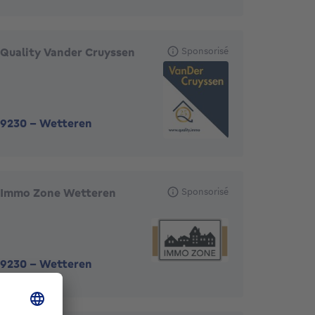
Quality Vander Cruyssen
Sponsorisé
9230
-
Wetteren
Immo Zone Wetteren
Sponsorisé
9230
-
Wetteren