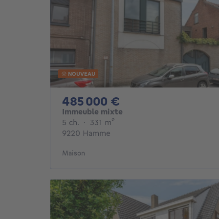
NOUVEAU
485000€
485 000 €
Immeuble mixte
5 chambres
mètres carrés
5 ch.
·
331
m²
9220 Hamme
Maison