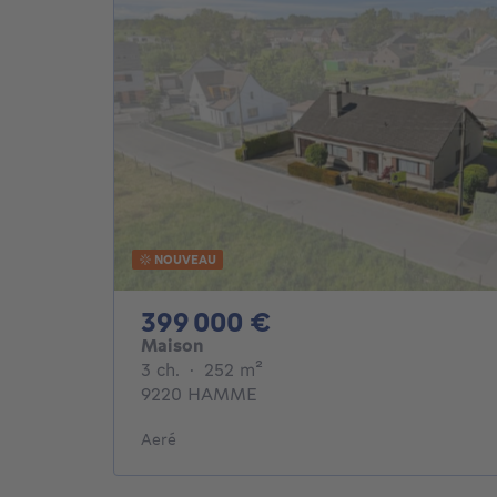
NOUVEAU
399000€
399 000 €
Maison
3 chambres
mètres carrés
3 ch.
·
252
m²
9220 HAMME
Aeré