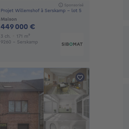
Sponsorisé
Projet Willemshof à Serskamp - lot 5
Maison
449000€
449 000 €
3 chambres
mètres carrés
3 ch.
171
m²
9260 - Serskamp