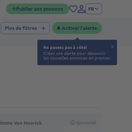
Publier une annonce
FR
Activer l'alerte
Plus de filtres
Ne passez pas à côté!
Créez une alerte pour découvrir
les nouvelles annonces en premier.
gences en vedette
Immo Van Hoorick
Sponsorisé