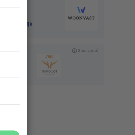
1745
-
Opwijk
Sponsorisé