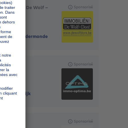
Immobiliën De Wolf -
Sponsorisé
Doré
9200
-
Dendermonde
Optima
Sponsorisé
1745
-
Opwijk
Woonvast
Sponsorisé