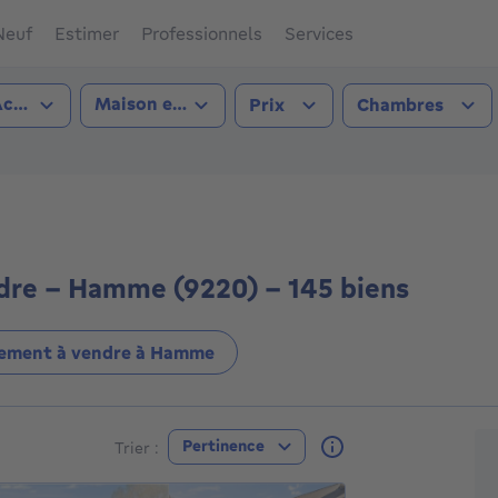
Neuf
Estimer
Professionnels
Services
pe de transaction
Type de bien
cheter
Maison et appartement
Prix
Chambres
e (9220))
dre - Hamme (9220) - 145 biens
ement à vendre à Hamme
A
Pertinence
Trier :