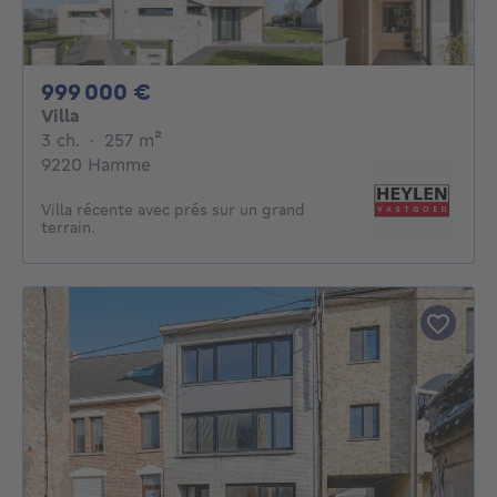
999000€
999 000 €
Villa
3 chambres
mètres carrés
3 ch.
·
257
m²
9220 Hamme
Villa récente avec prés sur un grand
terrain.