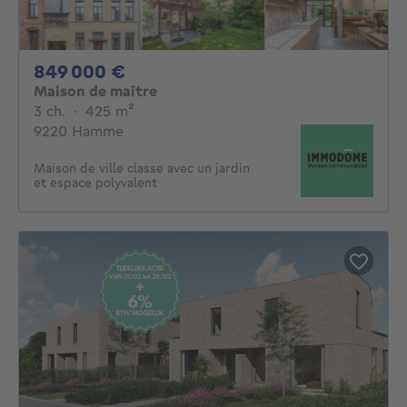
849000€
849 000 €
Maison de maître
3 chambres
mètres carrés
3 ch.
·
425
m²
9220 Hamme
Maison de ville classe avec un jardin
et espace polyvalent