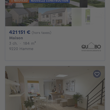
NOUVEAU
NOUVELLE CONSTRUCTION
421151€
421 151 €
(hors taxes)
Maison
3 chambres
mètres carrés
3 ch.
·
184
m²
9220 Hamme