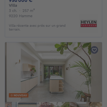
950 000 €
Villa
3 chambres
mètres carrés
3 ch.
·
257
m²
9220 Hamme
Villa récente avec prés sur un grand
terrain.
NOUVEAU