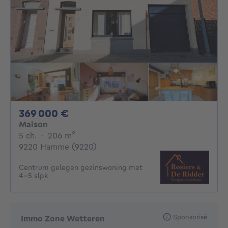
369000€
369 000 €
Maison
5 chambres
mètres carrés
5 ch.
·
206
m²
9220 Hamme (9220)
Centrum gelegen gezinswoning met
4-5 slpk
Sponsorisé
Immo Zone Wetteren