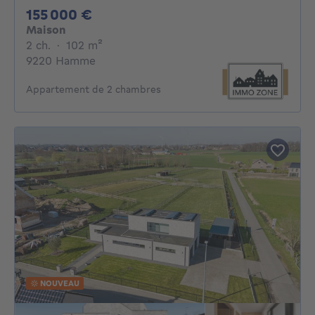
155000€
155 000 €
Maison
2 chambres
mètres carrés
2 ch.
·
102
m²
9220 Hamme
Appartement de 2 chambres
NOUVEAU