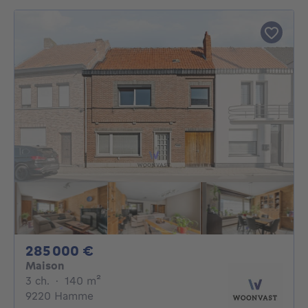
285000€
285 000 €
Maison
3 chambres
mètres carrés
3 ch.
·
140
m²
9220 Hamme