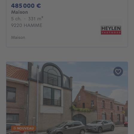
485000€
485 000 €
Maison
5 chambres
mètres carrés
5 ch.
·
331
m²
9220 HAMME
Maison
NOUVEAU