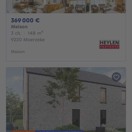
369000€
369 000 €
Maison
3 chambres
mètres carrés
3 ch.
·
148
m²
9220 Moerzeke
Maison