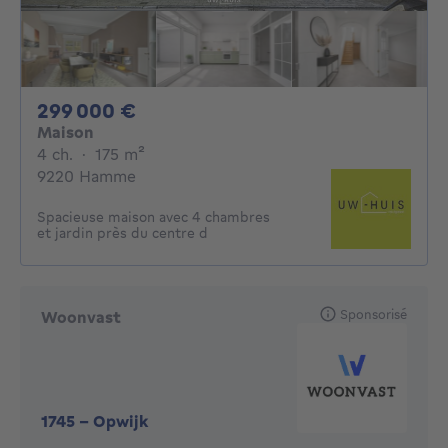
299000€
299 000 €
Maison
4 chambres
mètres carrés
4 ch.
·
175
m²
9220 Hamme
Spacieuse maison avec 4 chambres
et jardin près du centre d
Sponsorisé
Woonvast
1745
-
Opwijk