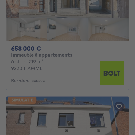
658000€
658 000 €
Immeuble à appartements
6 chambres
mètres carrés
6 ch.
·
219
m²
9220 HAMME
Rez-de-chaussée