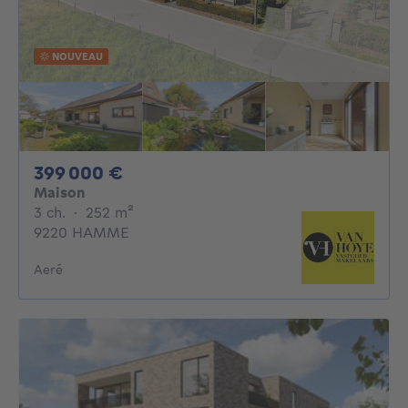
NOUVEAU
399000€
399 000 €
Maison
3 chambres
mètres carrés
3 ch.
·
252
m²
9220 HAMME
Aeré