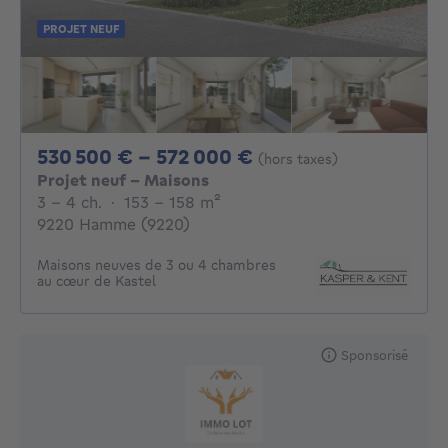
PROJET NEUF
De 530500€ À 572
530 500 € - 572 000 €
(hors taxes)
Projet neuf - Maisons
3 - 4 Chambres
mètres carrés
3 - 4 ch.
·
153 - 158
m²
9220 Hamme (9220)
Maisons neuves de 3 ou 4 chambres
au cœur de Kastel
Sponsorisé