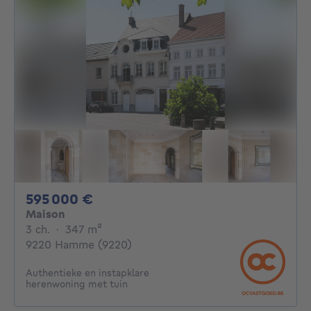
595000€
595 000 €
Maison
3 chambres
mètres carrés
3 ch.
·
347
m²
9220 Hamme (9220)
Authentieke en instapklare
herenwoning met tuin