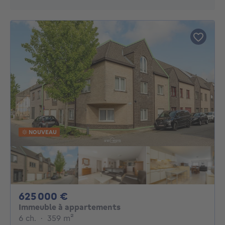
NOUVEAU
625000€
625 000 €
Immeuble à appartements
6 chambres
mètres carrés
6 ch.
·
359
m²