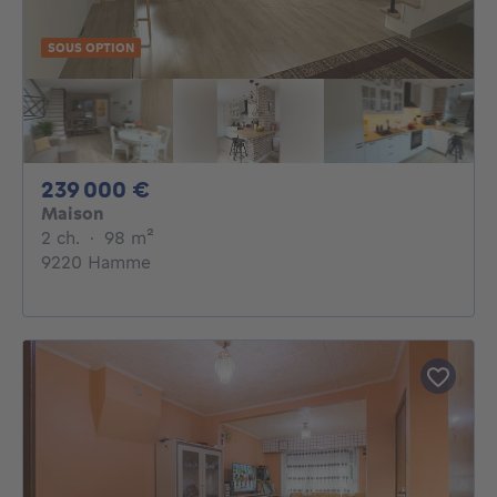
SOUS OPTION
239000€
239 000 €
Maison
2 chambres
mètres carrés
2 ch.
·
98
m²
9220 Hamme