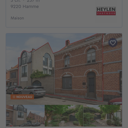
3 ch.
·
237
m²
9220 Hamme
Maison
NOUVEAU