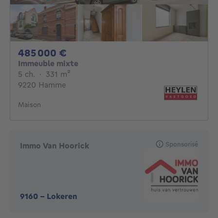
485000€
485 000 €
Immeuble mixte
5 chambres
mètres carrés
5 ch.
·
331
m²
9220 Hamme
Maison
Sponsorisé
Immo Van Hoorick
9160
-
Lokeren