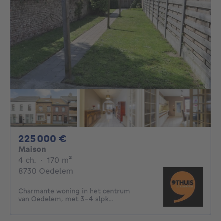
225000€
225 000 €
Maison
4 chambres
mètres carrés
4 ch.
·
170
m²
8730 Oedelem
Charmante woning in het centrum
van Oedelem, met 3-4 slpk...