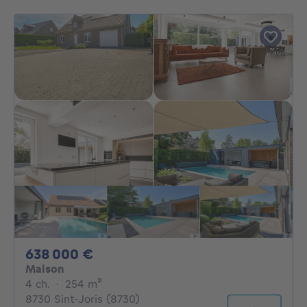
638000€
638 000 €
Maison
4 chambres
mètres carrés
4 ch.
·
254
m²
8730 Sint-Joris (8730)