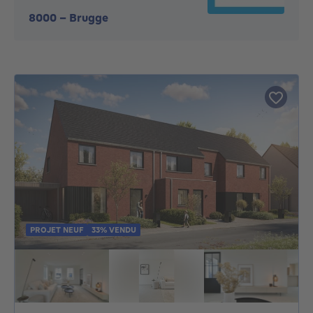
8000
-
Brugge
PROJET NEUF
33% VENDU