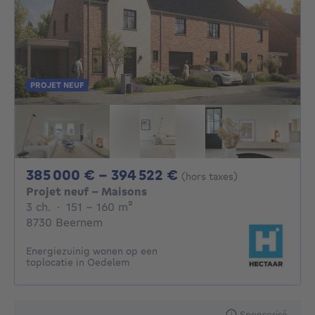
PROJET NEUF
De 385000€ À 394
385 000 € - 394 522 €
(hors taxes)
Projet neuf - Maisons
3 chambres
mètres carrés
3 ch.
·
151 - 160
m²
8730 Beernem
Energiezuinig wonen op een
toplocatie in Oedelem
Sponsorisé