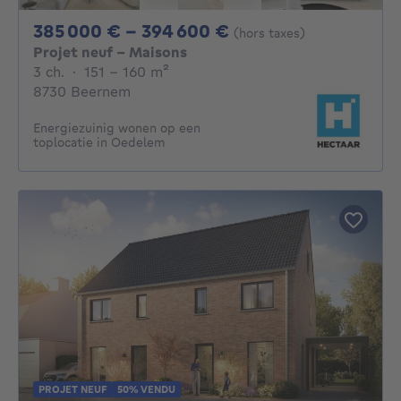
De 385000€ À 394
385 000 € - 394 600 €
(hors taxes)
Projet neuf - Maisons
3 chambres
mètres carrés
3 ch.
·
151 - 160
m²
8730 Beernem
Energiezuinig wonen op een
toplocatie in Oedelem
PROJET NEUF
50% VENDU