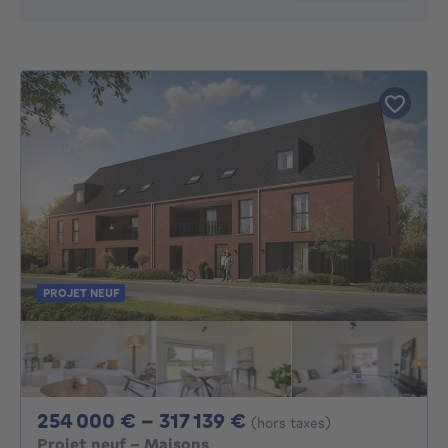
PROJET NEUF
De 254000€ À 3171
254 000 € - 317 139 €
(hors taxes)
Projet neuf - Maisons