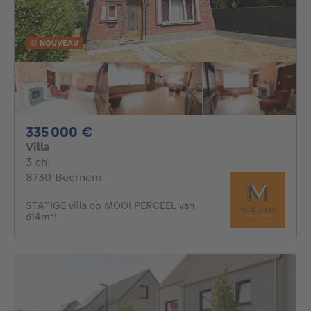
NOUVEAU
335000€
335 000 €
Villa
3 chambres
3 ch.
8730 Beernem
STATIGE villa op MOOI PERCEEL van
614m²!