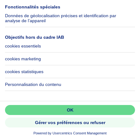
8730 Beernem
SOUS OPTION
Ne passez pas à côté!
Créez une alerte pour découvrir
les nouvelles annonces en premier.
Activer l'alerte
398800€
398 800 €