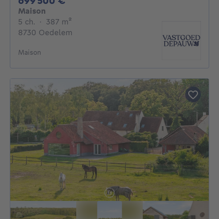
699 500 €
Maison
5 chambres
mètres carrés
5 ch.
·
387
m²
8730 Oedelem
Maison