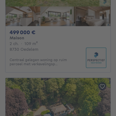
499000€
499 000 €
Maison
2 chambres
mètres carrés
2 ch.
·
109
m²
8730 Oedelem
Centraal gelegen woning op ruim
perceel met verkavelingsp...