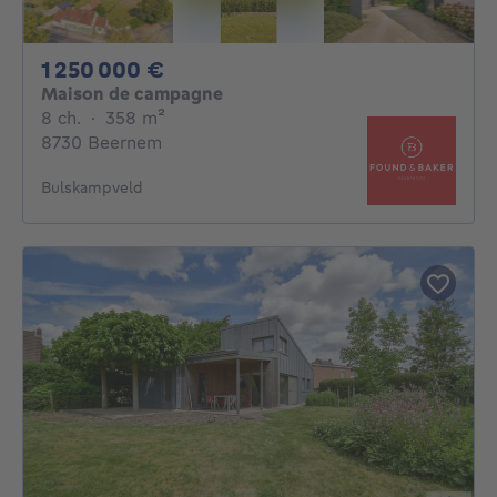
1250000€
1 250 000 €
Maison de campagne
8 chambres
mètres carrés
8 ch.
·
358
m²
8730 Beernem
Bulskampveld