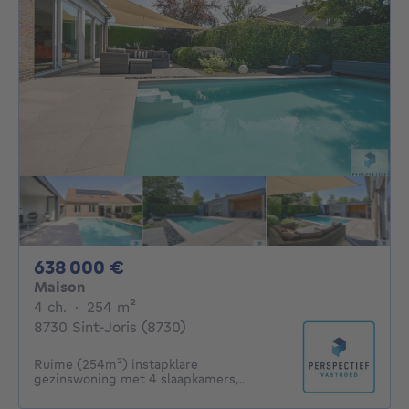
638000€
638 000 €
Maison
4 chambres
mètres carrés
4 ch.
·
254
m²
8730 Sint-Joris (8730)
Ruime (254m²) instapklare
gezinswoning met 4 slaapkamers,..