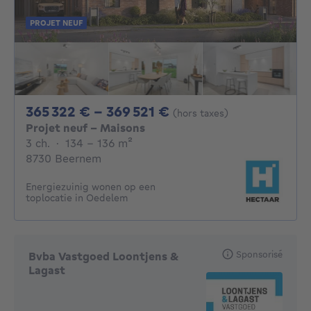
PROJET NEUF
De 365322€ À 36952
365 322 € - 369 521 €
(hors taxes)
Projet neuf - Maisons
3 chambres
mètres carrés
3 ch.
·
134 - 136
m²
8730 Beernem
Energiezuinig wonen op een
toplocatie in Oedelem
Sponsorisé
Bvba Vastgoed Loontjens &
Lagast