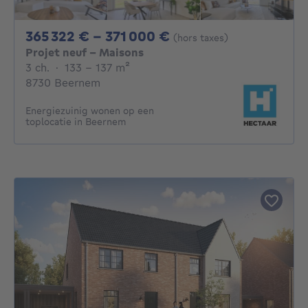
De 365322€ À 3710
365 322 € - 371 000 €
(hors taxes)
Projet neuf - Maisons
3 chambres
mètres carrés
3 ch.
·
133 - 137
m²
8730 Beernem
Energiezuinig wonen op een
toplocatie in Beernem