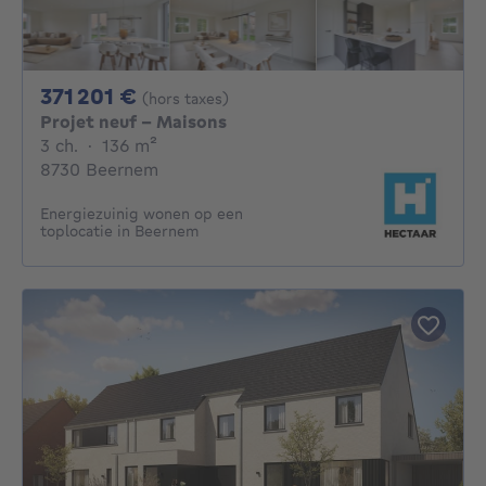
371201€
371 201 €
(hors taxes)
Projet neuf - Maisons
3 chambres
mètres carrés
3 ch.
·
136
m²
8730 Beernem
Energiezuinig wonen op een
toplocatie in Beernem