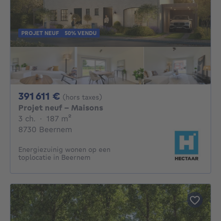
PROJET NEUF
50% VENDU
391611€
391 611 €
(hors taxes)
Projet neuf - Maisons
3 chambres
mètres carrés
3 ch.
·
187
m²
8730 Beernem
Energiezuinig wonen op een
toplocatie in Beernem