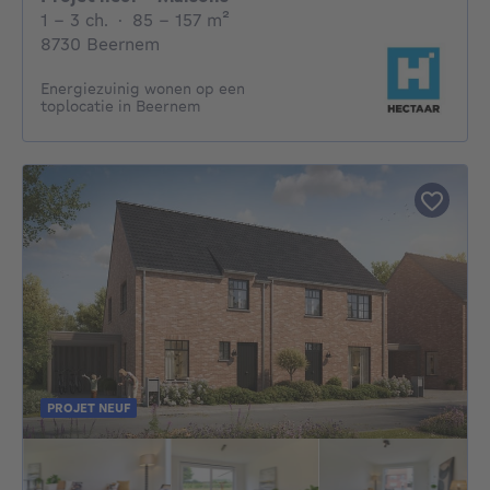
1 - 3 Chambres
mètres carrés
1 - 3 ch.
·
85 - 157
m²
8730 Beernem
Energiezuinig wonen op een
toplocatie in Beernem
PROJET NEUF