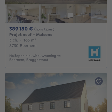
389180€
389 180 €
(hors taxes)
Projet neuf - Maisons
3 chambres
mètres carrés
3 ch.
·
163
m²
8730 Beernem
Halfopen nieuwbouwwoning te
Beernem, Bruggestraat