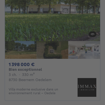
1398000€
1 398 000 €
Bien exceptionnel
3 chambres
mètres carrés
3 ch.
·
330
m²
8730 Beernem Oedelem
Villa moderne exclusive dans un
environnement rural - Oedele