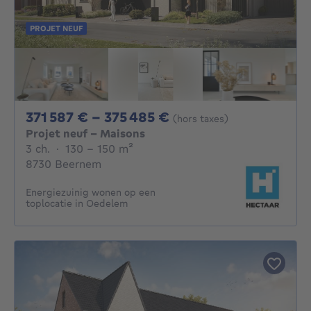
PROJET NEUF
De 371587€ À 37548
371 587 € - 375 485 €
(hors taxes)
Projet neuf - Maisons
3 chambres
mètres carrés
3 ch.
·
130 - 150
m²
8730 Beernem
Energiezuinig wonen op een
toplocatie in Oedelem