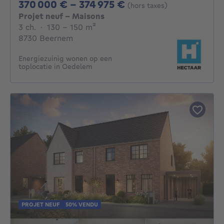
De 370000€ À 3749
370 000 € - 374 975 €
(hors taxes)
Projet neuf - Maisons
3 chambres
mètres carrés
3 ch.
·
130 - 150
m²
8730 Beernem
Energiezuinig wonen op een
toplocatie in Oedelem
PROJET NEUF
50% VENDU