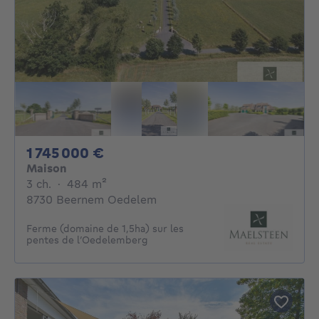
1745000€
1 745 000 €
Maison
3 chambres
mètres carrés
3 ch.
·
484
m²
8730 Beernem Oedelem
Ferme (domaine de 1,5ha) sur les
pentes de l’Oedelemberg