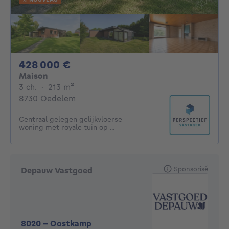
428000€
428 000 €
Maison
3 chambres
mètres carrés
3 ch.
·
213
m²
8730 Oedelem
Centraal gelegen gelijkvloerse
woning met royale tuin op ...
Sponsorisé
Depauw Vastgoed
8020
-
Oostkamp