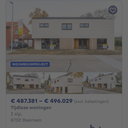
NIEUWBOUWPROJECT
Van 487381€ Tot 
€ 487.381 - € 496.029
(excl. belastingen)
Tijdloze woningen
3 slaapkamers
3 slp.
8730 Beernem