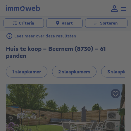
Criteria
Kaart
Sorteren
Lees meer over deze resultaten
Huis te koop - Beernem (8730) - 61
panden
1 slaapkamer
2 slaapkamers
3 slaapka