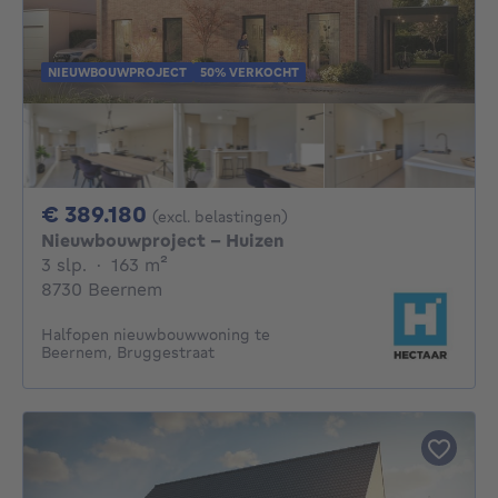
NIEUWBOUWPROJECT
50% VERKOCHT
389180€
€ 389.180
(excl. belastingen)
Nieuwbouwproject - Huizen
3 slaapkamers
vierkante meters
3 slp.
·
163
m²
8730 Beernem
Halfopen nieuwbouwwoning te
Beernem, Bruggestraat