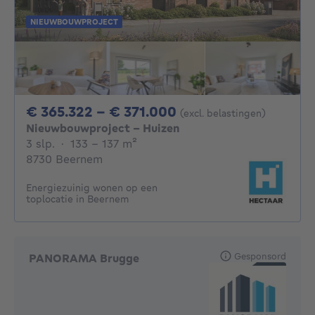
NIEUWBOUWPROJECT
Van 365322€ Tot 3
€ 365.322 - € 371.000
(excl. belastingen)
Nieuwbouwproject - Huizen
3 slaapkamers
vierkante meters
3 slp.
·
133 - 137
m²
8730 Beernem
Energiezuinig wonen op een
toplocatie in Beernem
Gesponsord
PANORAMA Brugge