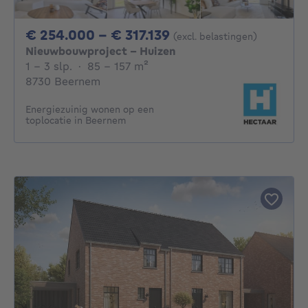
Van 254000€ Tot 3
€ 254.000 - € 317.139
(excl. belastingen)
Nieuwbouwproject - Huizen
1 - 3 Slaapkamers
vierkante meters
1 - 3 slp.
·
85 - 157
m²
8730 Beernem
Energiezuinig wonen op een
toplocatie in Beernem