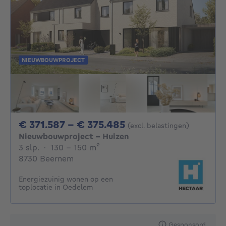
NIEUWBOUWPROJECT
Van 371587€ Tot 3
€ 371.587 - € 375.485
(excl. belastingen)
Nieuwbouwproject - Huizen
3 slaapkamers
vierkante meters
3 slp.
·
130 - 150
m²
8730 Beernem
Energiezuinig wonen op een
toplocatie in Oedelem
Gesponsord