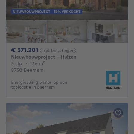
NIEUWBOUWPROJECT
50% VERKOCHT
371201€
€ 371.201
(excl. belastingen)
Nieuwbouwproject - Huizen
3 slaapkamers
vierkante meters
3 slp.
·
136
m²
8730 Beernem
Energiezuinig wonen op een
toplocatie in Beernem