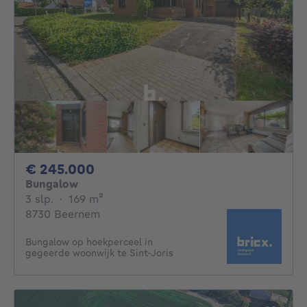
245000€
€ 245.000
Bungalow
3 slaapkamers
vierkante meters
3 slp.
·
169
m²
8730 Beernem
Bungalow op hoekperceel in
gegeerde woonwijk te Sint-Joris