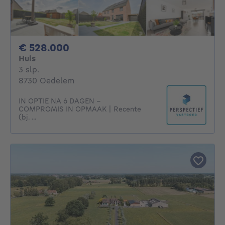
528000€
€ 528.000
Huis
3 slaapkamers
3 slp.
8730 Oedelem
IN OPTIE NA 6 DAGEN -
COMPROMIS IN OPMAAK | Recente
(bj. ...