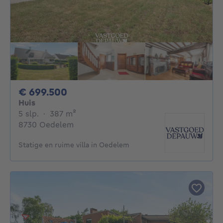
699500€
€ 699.500
Huis
5 slaapkamers
vierkante meters
5 slp.
·
387
m²
8730 Oedelem
Statige en ruime villa in Oedelem