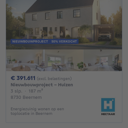
NIEUWBOUWPROJECT
50% VERKOCHT
391611€
€ 391.611
(excl. belastingen)
Nieuwbouwproject - Huizen
3 slaapkamers
vierkante meters
3 slp.
·
187
m²
8730 Beernem
Energiezuinig wonen op een
toplocatie in Beernem