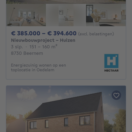
Van 385000€ Tot 
€ 385.000 - € 394.600
(excl. belastingen)
Nieuwbouwproject - Huizen
3 slaapkamers
vierkante meters
3 slp.
·
151 - 160
m²
8730 Beernem
Energiezuinig wonen op een
toplocatie in Oedelem