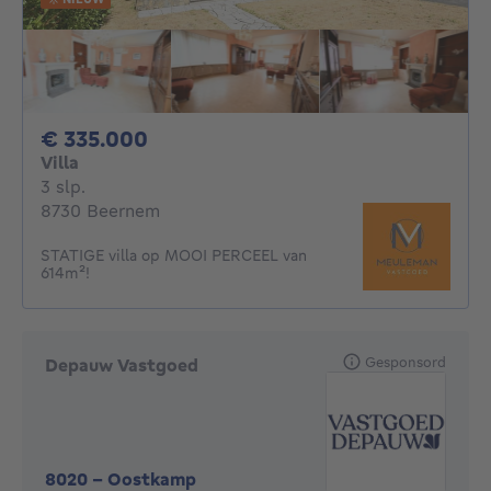
335000€
€ 335.000
Villa
3 slaapkamers
3 slp.
8730 Beernem
STATIGE villa op MOOI PERCEEL van
614m²!
Gesponsord
Depauw Vastgoed
8020
-
Oostkamp