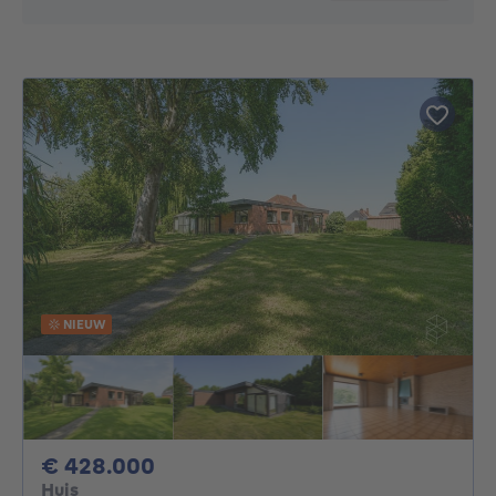
NIEUW
428000€
€ 428.000
Huis