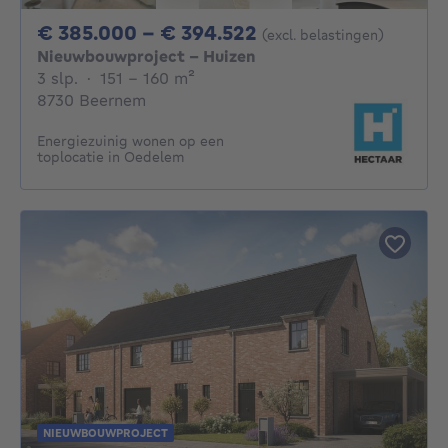
Van 385000€ Tot 
€ 385.000 - € 394.522
(excl. belastingen)
Nieuwbouwproject - Huizen
3 slaapkamers
vierkante meters
3 slp.
·
151 - 160
m²
8730 Beernem
Energiezuinig wonen op een
toplocatie in Oedelem
NIEUWBOUWPROJECT