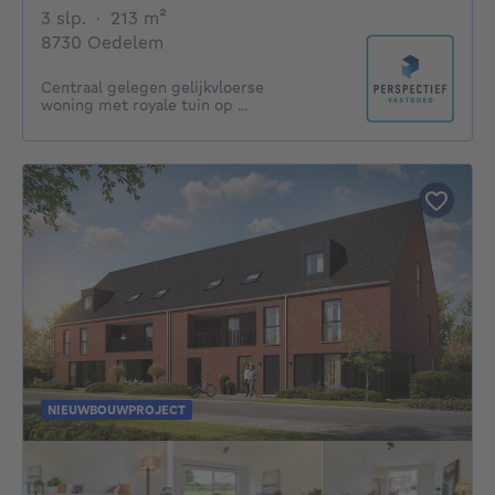
3 slaapkamers
vierkante meters
3 slp.
·
213
m²
8730 Oedelem
Centraal gelegen gelijkvloerse
woning met royale tuin op ...
NIEUWBOUWPROJECT