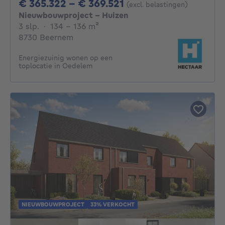
Van 365322€ Tot 36
€ 365.322 - € 369.521
(excl. belastingen)
Nieuwbouwproject - Huizen
3 slaapkamers
vierkante meters
3 slp.
·
134 - 136
m²
8730 Beernem
Energiezuinig wonen op een
toplocatie in Oedelem
NIEUWBOUWPROJECT
33% VERKOCHT