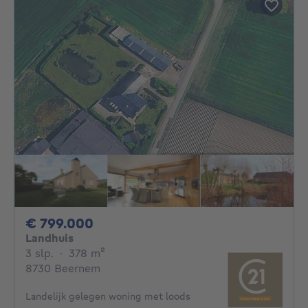
799000€
€ 799.000
Landhuis
3 slaapkamers
vierkante meters
3 slp.
·
378
m²
8730 Beernem
Landelijk gelegen woning met loods