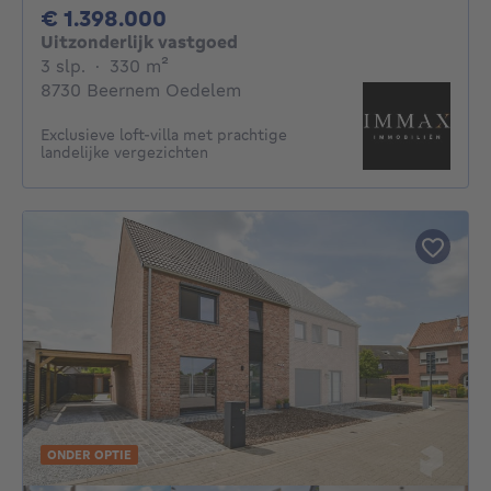
1398000€
€ 1.398.000
Uitzonderlijk vastgoed
3 slaapkamers
vierkante meters
3 slp.
·
330
m²
8730 Beernem Oedelem
Exclusieve loft-villa met prachtige
landelijke vergezichten
ONDER OPTIE