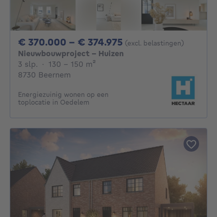
Van 370000€ Tot 3
€ 370.000 - € 374.975
(excl. belastingen)
Nieuwbouwproject - Huizen
3 slaapkamers
vierkante meters
3 slp.
·
130 - 150
m²
8730 Beernem
Energiezuinig wonen op een
toplocatie in Oedelem