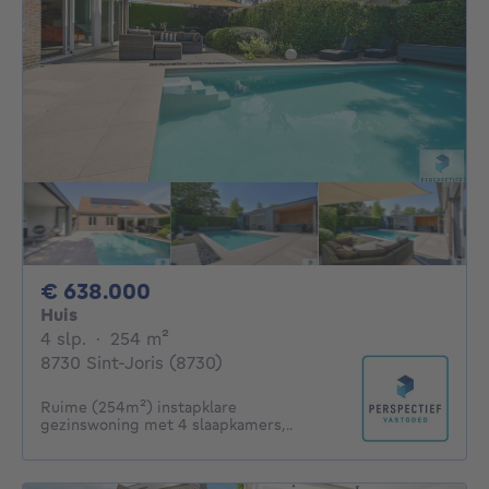
638000€
€ 638.000
Huis
4 slaapkamers
vierkante meters
4 slp.
·
254
m²
8730 Sint-Joris (8730)
Ruime (254m²) instapklare
gezinswoning met 4 slaapkamers,..