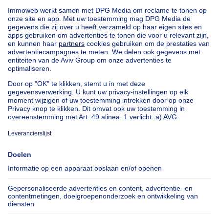
Ruime (254m²) instapklare
gezinswoning met 4 slaapkamers,..
1250000€
€ 1.250.000
Landhuis