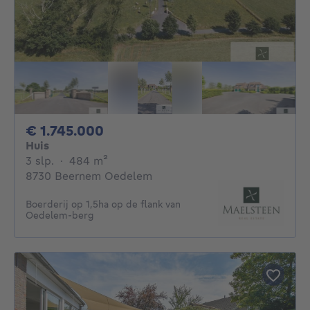
1745000€
€ 1.745.000
Huis
3 slaapkamers
vierkante meters
3 slp.
·
484
m²
8730 Beernem Oedelem
Boerderij op 1,5ha op de flank van
Oedelem-berg