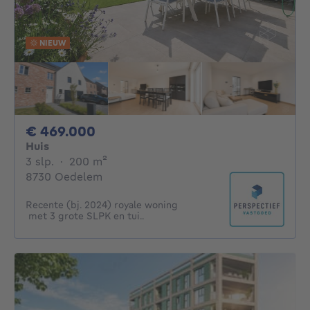
NIEUW
469000€
€ 469.000
Huis
3 slaapkamers
vierkante meters
3 slp.
·
200
m²
8730 Oedelem
Recente (bj. 2024) royale woning
met 3 grote SLPK en tui..