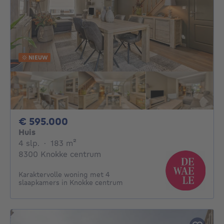
NIEUW
595000€
€ 595.000
Huis
4 slaapkamers
vierkante meters
4 slp.
·
183
m²
8300 Knokke centrum
Karaktervolle woning met 4
slaapkamers in Knokke centrum