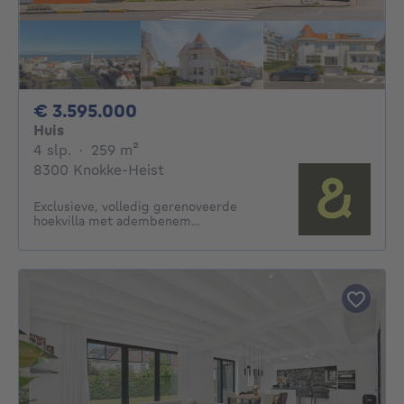
3595000€
€ 3.595.000
Huis
4 slaapkamers
vierkante meters
4 slp.
·
259
m²
8300 Knokke-Heist
Exclusieve, volledig gerenoveerde
hoekvilla met adembenem...