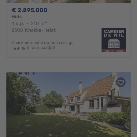
2895000€
€ 2.895.000
Huis
4 slaapkamers
vierkante meters
4 slp.
·
210
m²
8300 Knokke-Heist
Charmante villa op een rustige
ligging in een paadje!