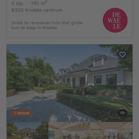
5 slaapkamers
vierkante meters
5 slp.
·
190
m²
8300 Knokke centrum
Uniek te renoveren huis met grote
tuin te koop in Knokke
NIEUW