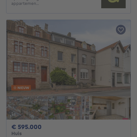
appartemen...
NIEUW
595000€
€ 595.000
Huis