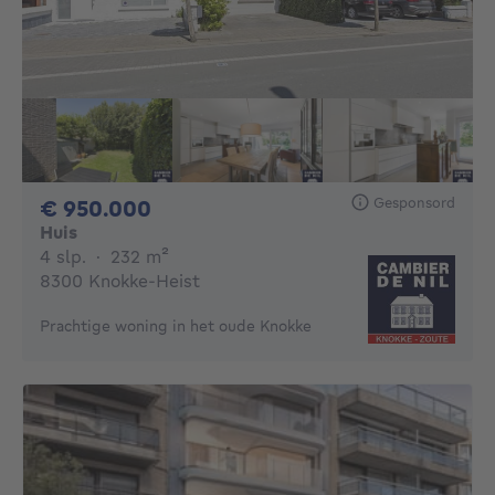
Gesponsord
950000€
€ 950.000
Huis
4 slaapkamers
vierkante meters
4 slp.
·
232
m²
8300 Knokke-Heist
Prachtige woning in het oude Knokke