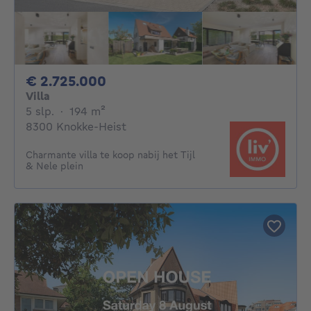
2725000€
€ 2.725.000
Villa
5 slaapkamers
vierkante meters
5 slp.
·
194
m²
8300 Knokke-Heist
Charmante villa te koop nabij het Tijl
& Nele plein