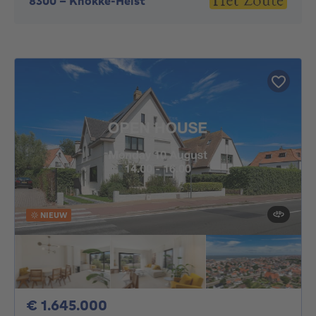
8300
-
Knokke-Heist
NIEUW
1645000€
€ 1.645.000