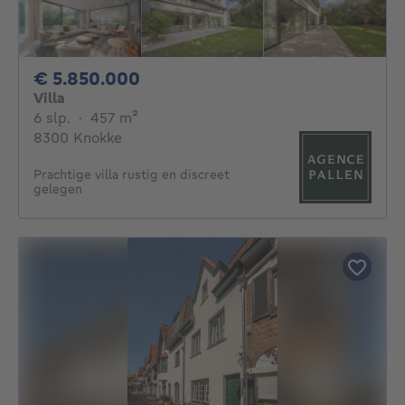
5850000€
€ 5.850.000
Villa
6 slaapkamers
vierkante meters
6 slp.
·
457
m²
8300 Knokke
Prachtige villa rustig en discreet
gelegen