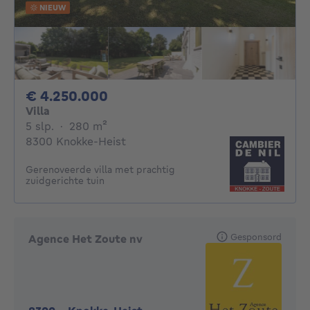
NIEUW
4250000€
€ 4.250.000
Villa
5 slaapkamers
vierkante meters
5 slp.
·
280
m²
8300 Knokke-Heist
Gerenoveerde villa met prachtig
zuidgerichte tuin
Gesponsord
Agence Het Zoute nv