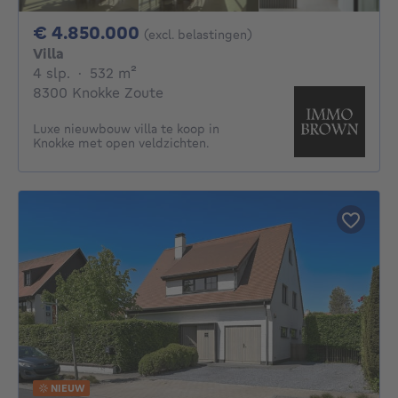
4850000€
€ 4.850.000
(excl. belastingen)
Villa
4 slaapkamers
vierkante meters
4 slp.
·
532
m²
8300 Knokke Zoute
Luxe nieuwbouw villa te koop in
Knokke met open veldzichten.
NIEUW