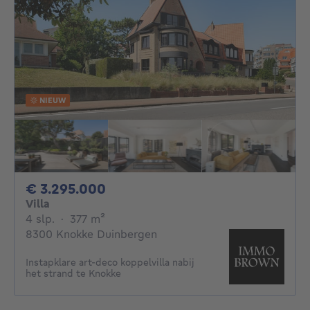
NIEUW
3295000€
€ 3.295.000
Villa
4 slaapkamers
vierkante meters
4 slp.
·
377
m²
8300 Knokke Duinbergen
Instapklare art-deco koppelvilla nabij
het strand te Knokke