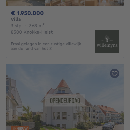
1950000€
€ 1.950.000
Villa
3 slaapkamers
vierkante meters
3 slp.
·
368
m²
8300 Knokke-Heist
Fraai gelegen in een rustige villawijk
aan de rand van het Z
NIEUW