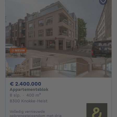
NIEUW
2400000€
€ 2.400.000
Appartementsblok
8 slaapkamers
vierkante meters
8 slp.
·
400
m²
8300 Knokke-Heist
Volledig vernieuwde
opbrengsteigendom met drie