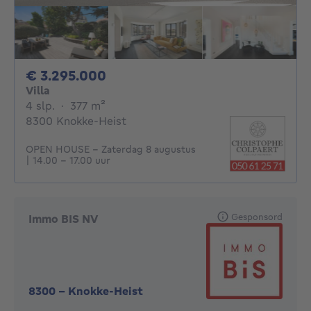
3295000€
€ 3.295.000
Villa
4 slaapkamers
vierkante meters
4 slp.
·
377
m²
8300 Knokke-Heist
OPEN HOUSE - Zaterdag 8 augustus
| 14.00 – 17.00 uur
Gesponsord
Immo BIS NV
8300
-
Knokke-Heist