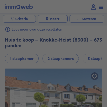
Criteria
Kaart
Sorteren
Lees meer over deze resultaten
Huis te koop - Knokke-Heist (8300) - 673
panden
1 slaapkamer
2 slaapkamers
3 slaapka