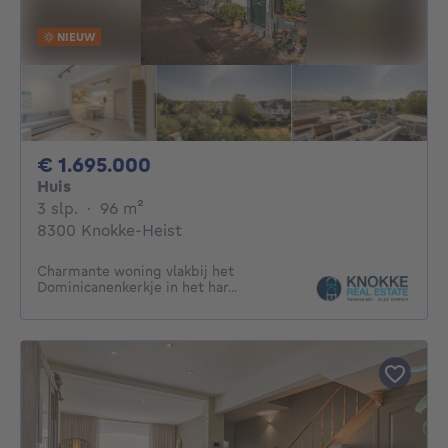
NIEUW
1695000€
€ 1.695.000
Huis
3 slaapkamers
vierkante meters
3 slp.
·
96
m²
8300 Knokke-Heist
Charmante woning vlakbij het
Dominicanenkerkje in het har...