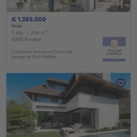
1385000€
€ 1.385.000
Huis
3 slaapkamers
vierkante meters
3 slp.
·
206
m²
8300 Knokke
Compleet vernieuwd huis met
garage te Oud Knokke