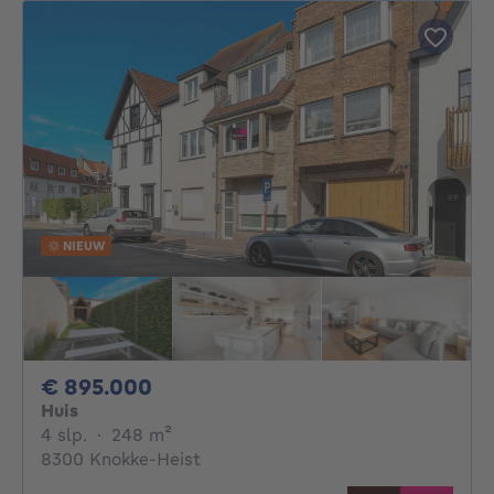
NIEUW
895000€
€ 895.000
Huis
4 slaapkamers
vierkante meters
4 slp.
·
248
m²
8300 Knokke-Heist