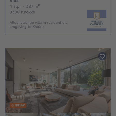
Villa
4 slaapkamers
vierkante meters
4 slp.
·
387
m²
8300 Knokke
Alleenstaande villa in residentiele
omgeving te Knokke
NIEUW