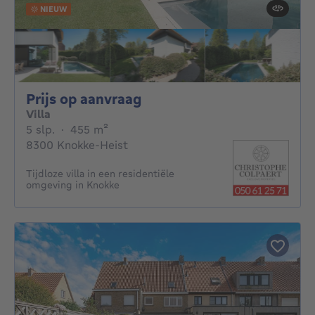
NIEUW
Prijs op aanvraag
Prijs op aanvraag
Villa
5 slaapkamers
vierkante meters
5 slp.
·
455
m²
8300 Knokke-Heist
Tijdloze villa in een residentiële
omgeving in Knokke