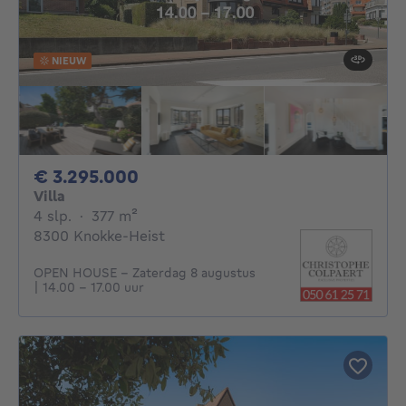
NIEUW
3295000€
€ 3.295.000
Villa
4 slaapkamers
vierkante meters
4 slp.
·
377
m²
8300 Knokke-Heist
OPEN HOUSE - Zaterdag 8 augustus
| 14.00 – 17.00 uur