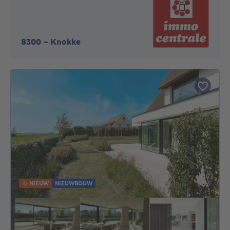
8300
-
Knokke
NIEUW
NIEUWBOUW