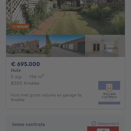
NIEUW
695000€
€ 695.000
Huis
5 slaapkamers
vierkante meters
5 slp.
·
196
m²
8300 Knokke
Huis met groot volume en garage te
Knokke
Gesponsord
Immo centrale