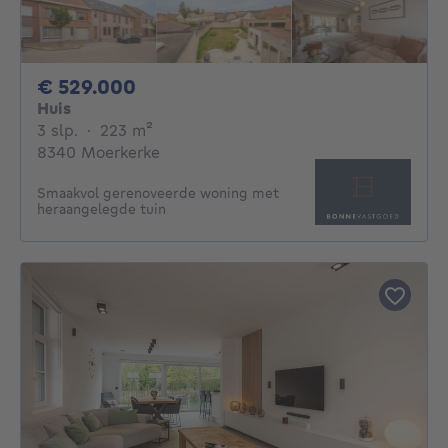
529000€
€ 529.000
Huis
3 slaapkamers
vierkante meters
3 slp.
·
223
m²
8340 Moerkerke
Smaakvol gerenoveerde woning met
heraangelegde tuin