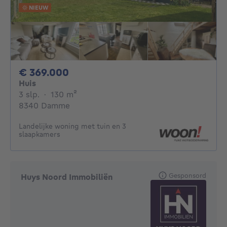
NIEUW
369000€
€ 369.000
Huis
3 slaapkamers
vierkante meters
3 slp.
·
130
m²
8340 Damme
Landelijke woning met tuin en 3
slaapkamers
Gesponsord
Huys Noord Immobiliën