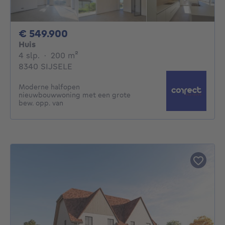
549900€
€ 549.900
Huis
4 slaapkamers
vierkante meters
4 slp.
·
200
m²
8340 SIJSELE
Moderne halfopen
nieuwbouwwoning met een grote
bew. opp. van