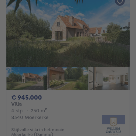
945000€
€ 945.000
Villa
4 slaapkamers
vierkante meters
4 slp.
·
250
m²
8340 Moerkerke
Stijlvolle villa in het mooie
Moerkerke (Damme)