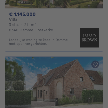
1145000€
€ 1.145.000
Villa
3 slaapkamers
vierkante meters
3 slp.
·
211
m²
8340 Damme Oostkerke
Landelijke woning te koop in Damme
met open vergezichten.