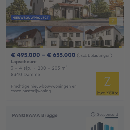
NIEUWBOUWPROJECT
Van 495000€ Tot 
€ 495.000 - € 655.000
(excl. belastingen)
Lapscheure
3 - 4 Slaapkamers
vierkante meters
3 - 4 slp.
·
200 - 203
m²
8340 Damme
Prachtige nieuwbouwwoningen en
casco pastorijwoning
Gesponsord
PANORAMA Brugge