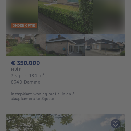
ONDER OPTIE
350000€
€ 350.000
Huis
3 slaapkamers
vierkante meters
3 slp.
·
184
m²
8340 Damme
Instapklare woning met tuin en 3
slaapkamers te Sijsele