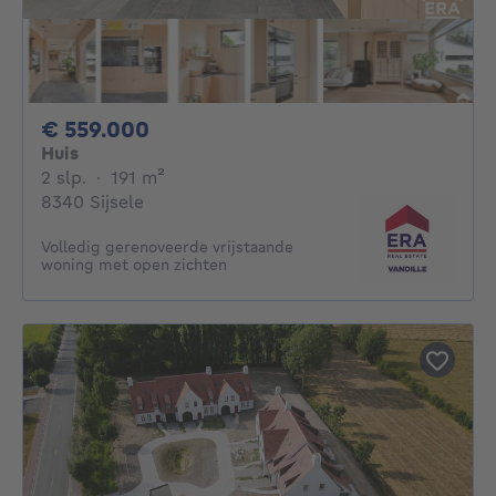
559000€
€ 559.000
Huis
2 slaapkamers
vierkante meters
2 slp.
·
191
m²
8340 Sijsele
Volledig gerenoveerde vrijstaande
woning met open zichten