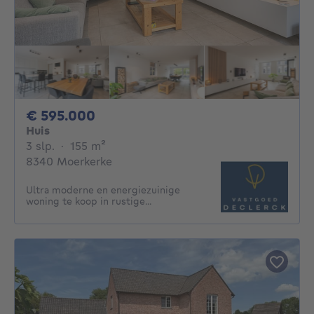
595000€
€ 595.000
Huis
3 slaapkamers
vierkante meters
3 slp.
·
155
m²
8340 Moerkerke
Ultra moderne en energiezuinige
woning te koop in rustige...