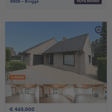
8000
-
Brugge
NIEUW
465000€
€ 465.000