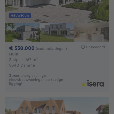
NIEUWBOUW
538000€
Gesponsord
€ 538.000
(excl. belastingen)
Huis
3 slaapkamers
vierkante meters
3 slp.
·
167
m²
8340 Damme
3 zeer energiezuinige
nieuwbouwwoningen op rustige
ligging!