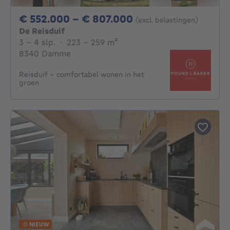
Van 552000€ Tot 
€ 552.000 - € 807.000
(excl. belastingen)
De Reisduif
3 - 4 Slaapkamers
vierkante meters
3 - 4 slp.
·
223 - 259
m²
8340 Damme
Reisduif - comfortabel wonen in het
groen
NIEUW