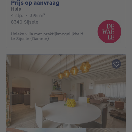
Prijs op aanvraag
Prijs op aanvraag
Huis
4 slaapkamers
vierkante meters
4 slp.
·
395
m²
8340 Sijsele
Unieke villa met praktijkmogelijkheid
te Sijsele (Damme)