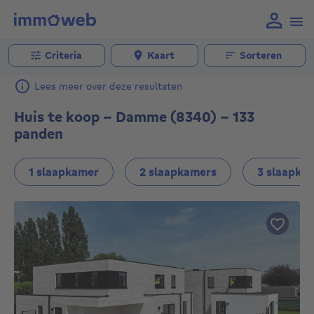
Criteria
Kaart
Sorteren
Lees meer over deze resultaten
Huis te koop - Damme (8340) - 133
panden
1 slaapkamer
2 slaapkamers
3 slaapka