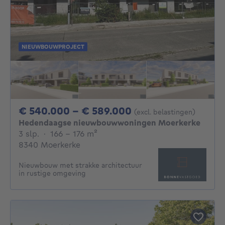
NIEUWBOUWPROJECT
Van 540000€ Tot
€ 540.000 - € 589.000
(excl. belastingen)
Hedendaagse nieuwbouwwoningen Moerkerke
3 slaapkamers
vierkante meters
3 slp.
·
166 - 176
m²
8340 Moerkerke
Nieuwbouw met strakke architectuur
in rustige omgeving