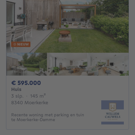
NIEUW
595000€
€ 595.000
Huis
3 slaapkamers
vierkante meters
3 slp.
·
145
m²
8340 Moerkerke
Recente woning met parking en tuin
te Moerkerke-Damme