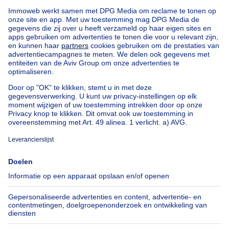
8340 Damme
Eigentijdse alleenstaande woning in
doodlopende straat