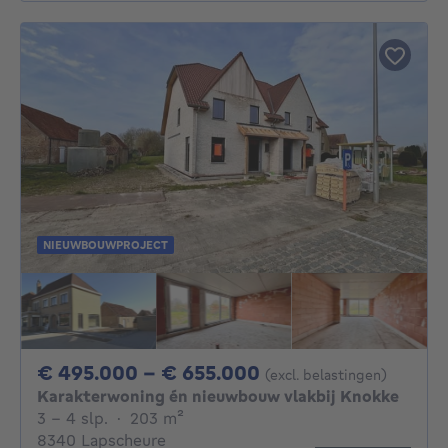
NIEUWBOUWPROJECT
Van 495000€ Tot 
€ 495.000 - € 655.000
(excl. belastingen)
Karakterwoning én nieuwbouw vlakbij Knokke
3 - 4 Slaapkamers
vierkante meters
3 - 4 slp.
·
203
m²
8340 Lapscheure