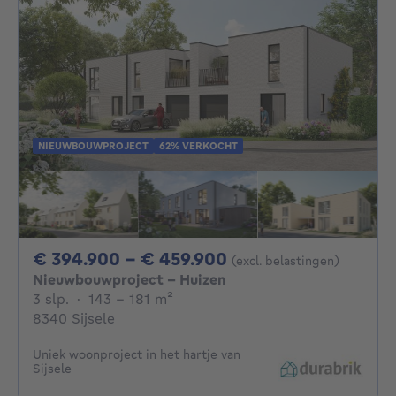
NIEUWBOUWPROJECT
62% VERKOCHT
Van 394900€ Tot 
€ 394.900 - € 459.900
(excl. belastingen)
Nieuwbouwproject - Huizen
3 slaapkamers
vierkante meters
3 slp.
·
143 - 181
m²
8340 Sijsele
Uniek woonproject in het hartje van
Sijsele