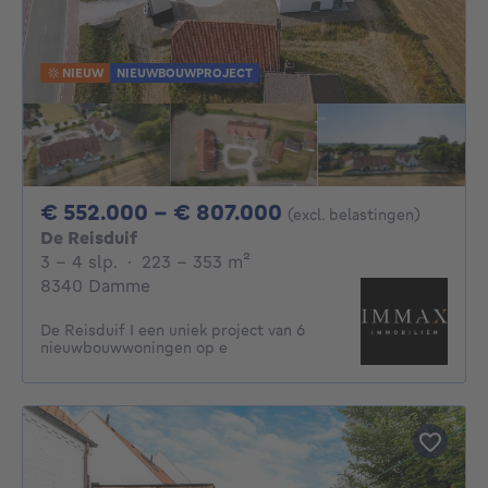
NIEUW
NIEUWBOUWPROJECT
Van 552000€ Tot 
€ 552.000 - € 807.000
(excl. belastingen)
De Reisduif
3 - 4 Slaapkamers
vierkante meters
3 - 4 slp.
·
223 - 353
m²
8340 Damme
De Reisduif I een uniek project van 6
nieuwbouwwoningen op e