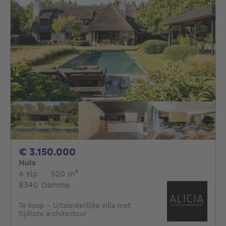
3150000€
€ 3.150.000
Huis
4 slaapkamers
vierkante meters
4 slp.
·
520
m²
8340 Damme
Te koop - Uitzonderlijke villa met
tijdloze architectuur