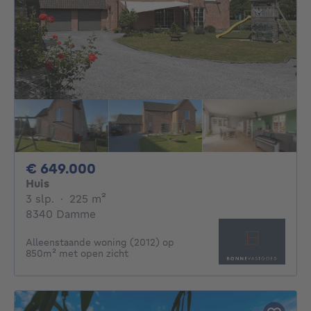
649000€
€ 649.000
Huis
3 slaapkamers
vierkante meters
3 slp.
·
225
m²
8340 Damme
Alleenstaande woning (2012) op
850m² met open zicht