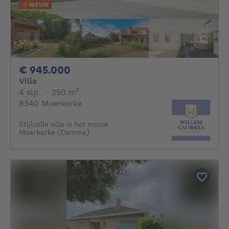
NIEUW
945000€
€ 945.000
Villa
4 slaapkamers
vierkante meters
4 slp.
·
250
m²
8340 Moerkerke
Stijlvolle villa in het mooie
Moerkerke (Damme)