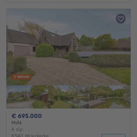
NIEUW
695000€
€ 695.000
Huis
4 slaapkamers
4 slp.
8340 Moerkerke