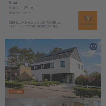
Villa
4 slaapkamers
vierkante meters
4 slp.
·
291
m²
8340 Sijsele
DEGELIJKE villa mét GARAGE op
589m², in MOOIE RESIDENTIEL.
NIEUW