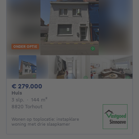
ONDER OPTIE
279000€
€ 279.000
Huis
3 slaapkamers
vierkante meters
3 slp.
·
144
m²
8820 Torhout
Wonen op toplocatie: instapklare
woning met drie slaapkamer