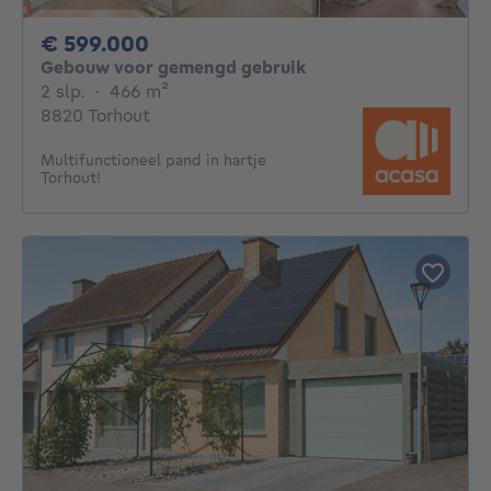
599000€
€ 599.000
Gebouw voor gemengd gebruik
2 slaapkamers
vierkante meters
2 slp.
·
466
m²
8820 Torhout
Multifunctioneel pand in hartje
Torhout!