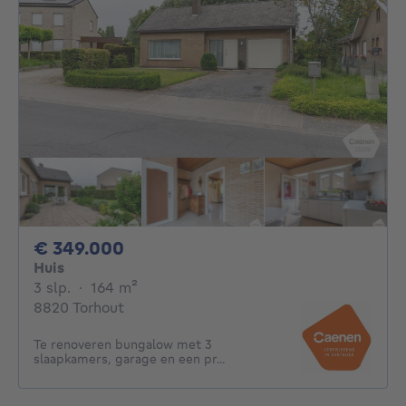
349000€
€ 349.000
Huis
3 slaapkamers
vierkante meters
3 slp.
·
164
m²
8820 Torhout
Te renoveren bungalow met 3
slaapkamers, garage en een pr...