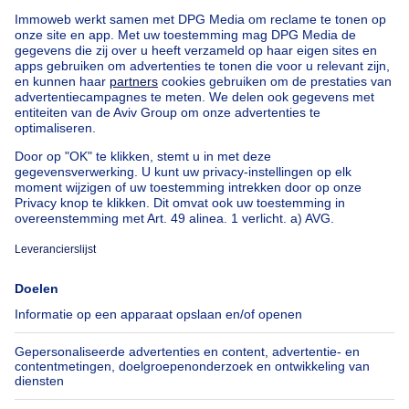
275000€
€ 275.000
Huis
3 slaapkamers
3 slp.
8820 Torhout