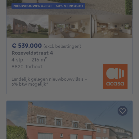
NIEUWBOUWPROJECT
50% VERKOCHT
539000€
€ 539.000
(excl. belastingen)
Rozeveldstraat 4
4 slaapkamers
vierkante meters
4 slp.
·
216
m²
8820 Torhout
Landelijk gelegen nieuwbouwvilla's -
6% btw mogelijk*