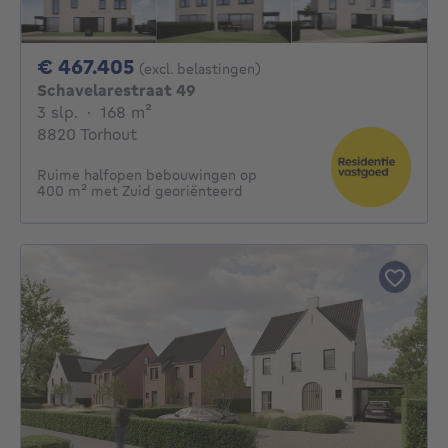
467405€
€ 467.405
(excl. belastingen)
Schavelarestraat 49
3 slaapkamers
vierkante meters
3 slp.
·
168
m²
8820 Torhout
Ruime halfopen bebouwingen op
400 m² met Zuid georiënteerd