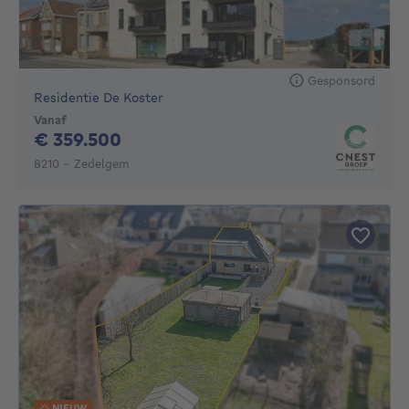
Gesponsord
Residentie De Koster
Vanaf
359500€
€ 359.500
8210 - Zedelgem
NIEUW