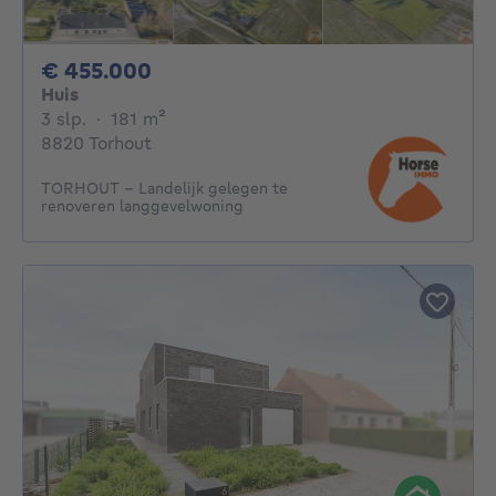
455000€
€ 455.000
Huis
3 slaapkamers
vierkante meters
3 slp.
·
181
m²
8820 Torhout
TORHOUT - Landelijk gelegen te
renoveren langgevelwoning