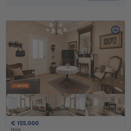
NIEUW
155000€
€ 155.000
Huis