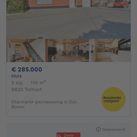
285000€
€ 285.000
Huis
3 slaapkamers
vierkante meters
3 slp.
·
118
m²
8820 Torhout
Charmante gezinswoning in Don
Bosco!
Gesponsord