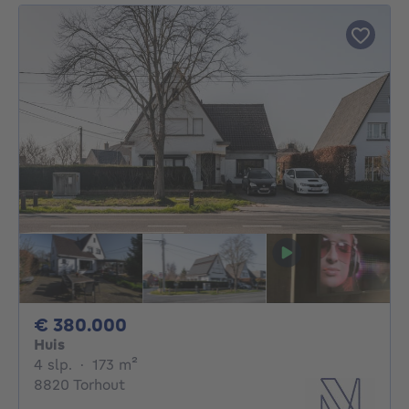
380000€
€ 380.000
Huis
4 slaapkamers
vierkante meters
4 slp.
·
173
m²
8820 Torhout