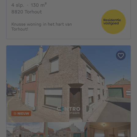
4 slaapkamers
vierkante meters
4 slp.
·
130
m²
8820 Torhout
Knusse woning in het hart van
Torhout!
NIEUW