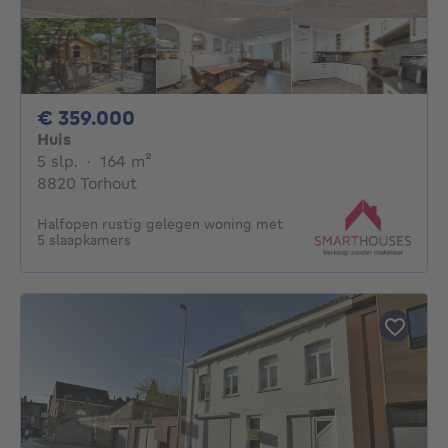
359000€
€ 359.000
Huis
5 slaapkamers
vierkante meters
5 slp.
·
164
m²
8820 Torhout
Halfopen rustig gelegen woning met
5 slaapkamers