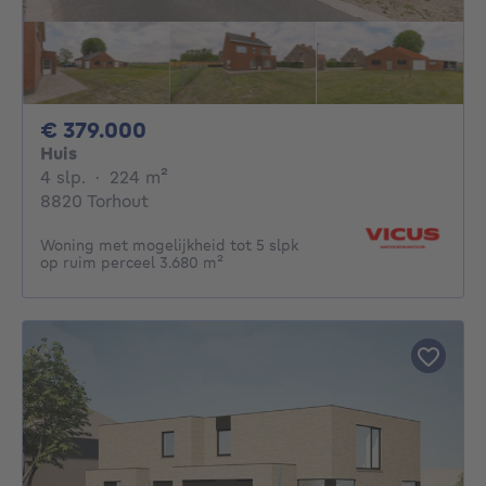
379000€
€ 379.000
Huis
4 slaapkamers
vierkante meters
4 slp.
·
224
m²
8820 Torhout
Woning met mogelijkheid tot 5 slpk
op ruim perceel 3.680 m²