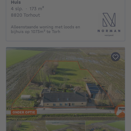
Huis
4 slaapkamers
vierkante meters
4 slp.
·
173
m²
8820 Torhout
Alleenstaande woning met loods en
bijhuis op 1073m² te Torh
ONDER OPTIE