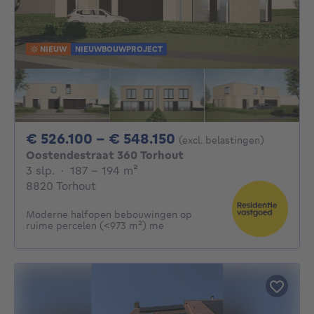
NIEUW
NIEUWBOUWPROJECT
Van 526100€ Tot 5
€ 526.100 - € 548.150
(excl. belastingen)
Oostendestraat 360 Torhout
3 slaapkamers
vierkante meters
3 slp.
·
187 - 194
m²
8820 Torhout
Moderne halfopen bebouwingen op
ruime percelen (<973 m²) me