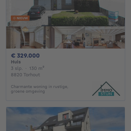
NIEUW
329000€
€ 329.000
Huis
3 slaapkamers
vierkante meters
3 slp.
·
130
m²
8820 Torhout
Charmante woning in rustige,
groene omgeving