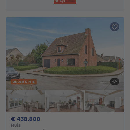
ONDER OPTIE
438800€
€ 438.800
Huis