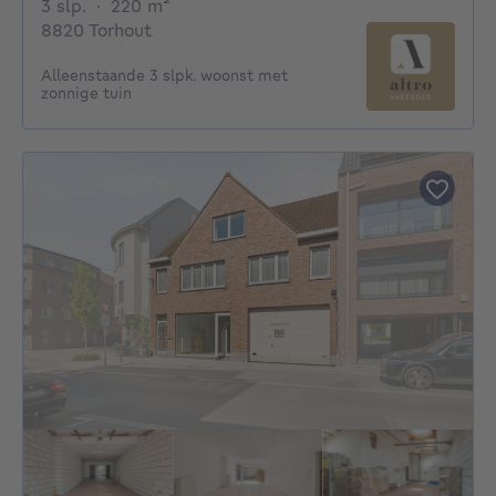
3 slaapkamers
vierkante meters
3 slp.
·
220
m²
8820 Torhout
Alleenstaande 3 slpk. woonst met
zonnige tuin