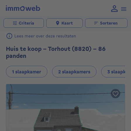
Criteria
Kaart
Sorteren
Lees meer over deze resultaten
Huis te koop - Torhout (8820) - 86
panden
1 slaapkamer
2 slaapkamers
3 slaapka