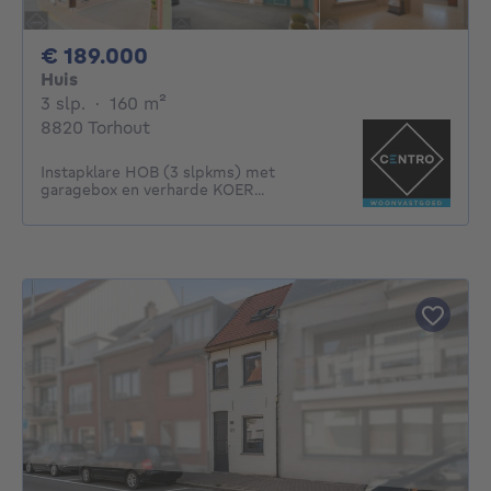
189000€
€ 189.000
Huis
3 slaapkamers
vierkante meters
3 slp.
·
160
m²
8820 Torhout
Instapklare HOB (3 slpkms) met
garagebox en verharde KOER...