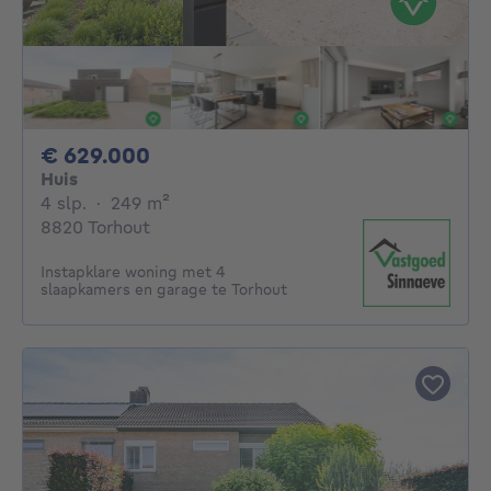
629000€
€ 629.000
Huis
4 slaapkamers
vierkante meters
4 slp.
·
249
m²
8820 Torhout
Instapklare woning met 4
slaapkamers en garage te Torhout