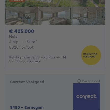
405000€
€ 405.000
Huis
4 slaapkamers
vierkante meters
4 slp.
·
131
m²
8820 Torhout
Kijkdag zaterdag 8 augustus van 14
tot 16u op afspraak!
Gesponsord
Correct Vastgoed
8480
-
Eernegem