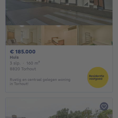
185000€
€ 185.000
Huis
3 slaapkamers
vierkante meters
3 slp.
·
160
m²
8820 Torhout
Rustig en centraal gelegen woning
in Torhout!