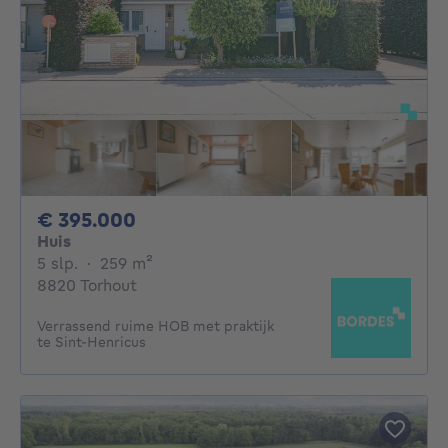
395000€
€ 395.000
Huis
5 slaapkamers
vierkante meters
5 slp.
·
259
m²
8820 Torhout
Verrassend ruime HOB met praktijk
te Sint-Henricus