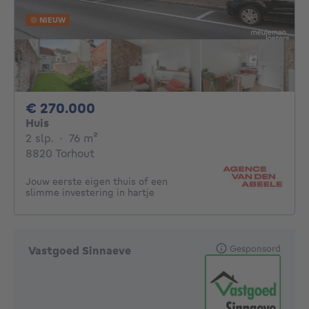
NIEUW
270000€
€ 270.000
Huis
2 slaapkamers
vierkante meters
2 slp.
·
76
m²
8820 Torhout
Jouw eerste eigen thuis of een
slimme investering in hartje
Gesponsord
Vastgoed Sinnaeve