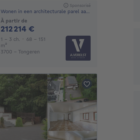
Sponsorisé
Wonen in een architecturale parel aan de stadsrand van To...
À partir de
212214€
212 214 €
1 - 3 Chambres
1 - 3 ch.
68 - 151
mètres carrés
m²
3700 - Tongeren