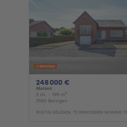
NOUVEAU
248000€
248 000 €
Maison
3 chambres
mètres carrés
3 ch.
·
190
m²
3580 Beringen
RUSTIG GELEGEN, TE RENOVEREN WONING T