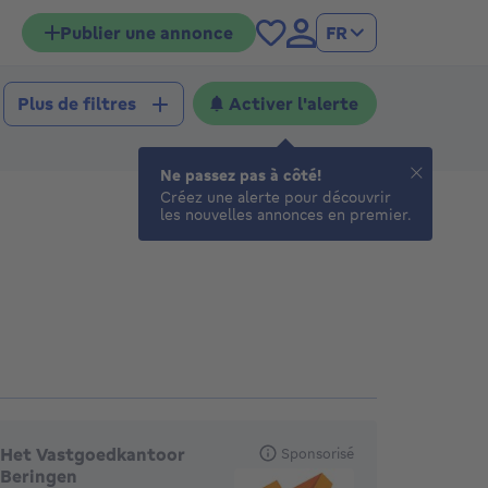
Publier une annonce
FR
Activer l'alerte
Plus de filtres
Ne passez pas à côté!
Créez une alerte pour découvrir
les nouvelles annonces en premier.
gences en vedette
Het Vastgoedkantoor
Sponsorisé
Beringen