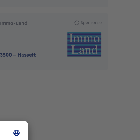
Immo-Land
Sponsorisé
3500
-
Hasselt