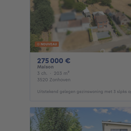
NOUVEAU
275000€
275 000 €
Maison
3 chambres
mètres carrés
3 ch.
·
203
m²
3520 Zonhoven
Uitstekend gelegen gezinswoning met 3 slpks op 