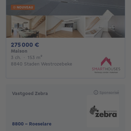
NOUVEAU
275000€
275 000 €
Maison
3 chambres
mètres carrés
3 ch.
·
153
m²
8840 Staden Westrozebeke
Sponsorisé
Vastgoed Zebra
8800
-
Roeselare