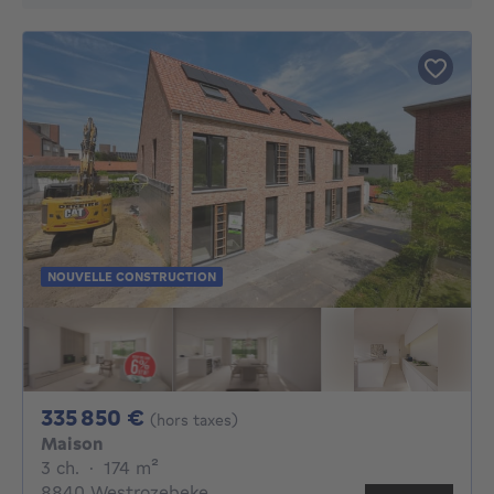
NOUVELLE CONSTRUCTION
335850€
335 850 €
(hors taxes)
Maison
3 chambres
mètres carrés
3 ch.
·
174
m²
8840 Westrozebeke