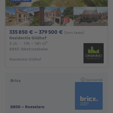
De 335850€ À 3795
335 850 € - 379 500 €
(hors taxes)
Residentie Gildhof
3 chambres
mètres carrés
3 ch.
·
174 - 181
m²
8840 Westrozebeke
Residentie Gildhof
Sponsorisé
Bricx
8800
-
Roeselare