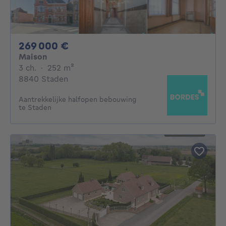
269000€
269 000 €
Maison
3 chambres
mètres carrés
3 ch.
·
252
m²
8840 Staden
Aantrekkelijke halfopen bebouwing
te Staden