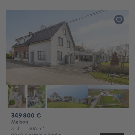
349800€
349 800 €
Maison
3 chambres
mètres carrés
3 ch.
·
306
m²