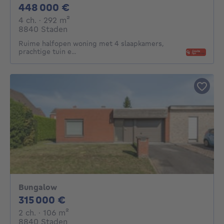
448000€
448 000 €
4 chambres
mètres carrés
4 ch.
· 292
m²
8840 Staden
Ruime halfopen woning met 4 slaapkamers,
prachtige tuin e...
Bungalow
315000€
315 000 €
2 chambres
mètres carrés
2 ch.
· 106
m²
8840 Staden