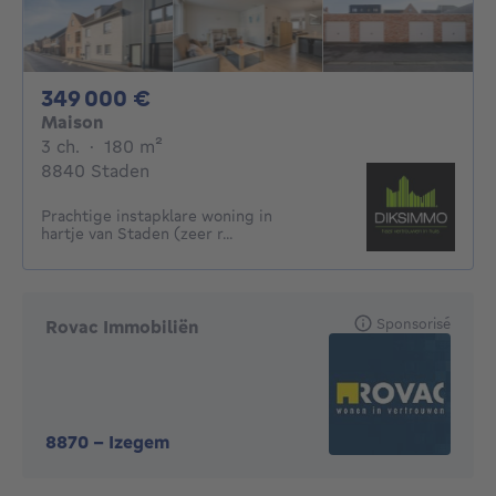
349000€
349 000 €
Maison
3 chambres
mètres carrés
3 ch.
·
180
m²
8840 Staden
Prachtige instapklare woning in
hartje van Staden (zeer r...
Sponsorisé
Rovac Immobiliën
8870
-
Izegem