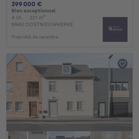
399000€
399 000 €
Bien exceptionnel
4 chambres
mètres carrés
4 ch.
·
221
m²
8840 OOSTNIEUWKERKE
Propriété de caractère