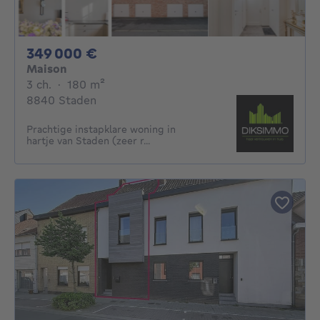
349000€
349 000 €
Maison
3 chambres
mètres carrés
3 ch.
·
180
m²
8840 Staden
Prachtige instapklare woning in
hartje van Staden (zeer r...