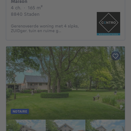
Maison
4 chambres
mètres carrés
4 ch.
·
165
m²
8840 Staden
Gerenoveerde woning met 4 slpks,
ZUIDger. tuin en ruime g...
NOTAIRE