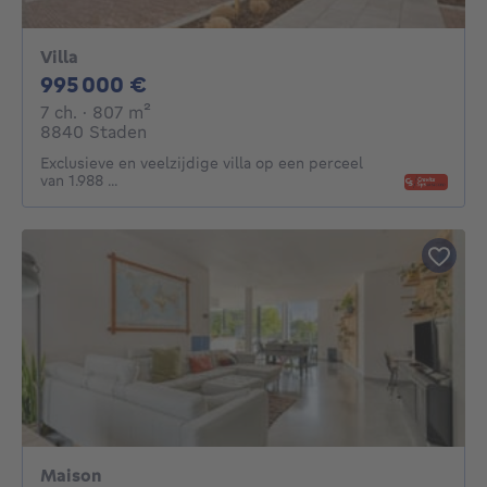
Villa
995000€
995 000 €
7 chambres
mètres carrés
7 ch.
· 807
m²
8840 Staden
Exclusieve en veelzijdige villa op een perceel
van 1.988 ...
Maison