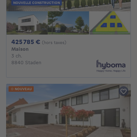
NOUVELLE CONSTRUCTION
425785€
425 785 €
(hors taxes)
Maison
3 chambres
3 ch.
8840 Staden
NOUVEAU