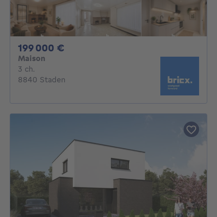
199000€
199 000 €
Maison
3 chambres
3 ch.
8840 Staden