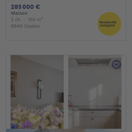
285000€
285 000 €
Maison
2 chambres
mètres carrés
2 ch.
·
150
m²
8840 Staden