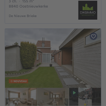
3 chambres
mètres carrés
3 ch.
·
155
m²
8840 Oostnieuwkerke
De Nieuwe Brieke
NOUVEAU