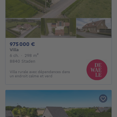
975000€
975 000 €
Villa
6 chambres
mètres carrés
6 ch.
·
298
m²
8840 Staden
Villa rurale avec dépendances dans
un endroit calme et verd