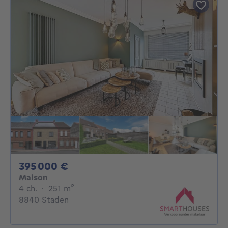
395000€
395 000 €
Maison
4 chambres
mètres carrés
4 ch.
·
251
m²
8840 Staden