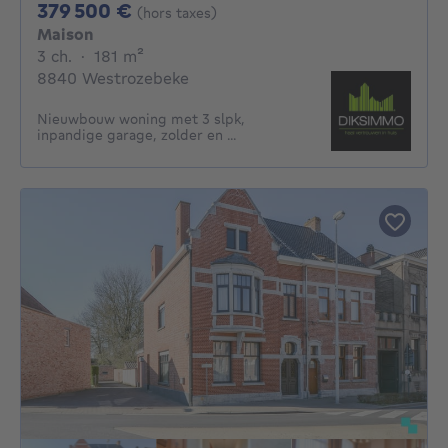
379500€
379 500 €
(hors taxes)
Maison
3 chambres
mètres carrés
3 ch.
·
181
m²
8840 Westrozebeke
Nieuwbouw woning met 3 slpk,
inpandige garage, zolder en ...