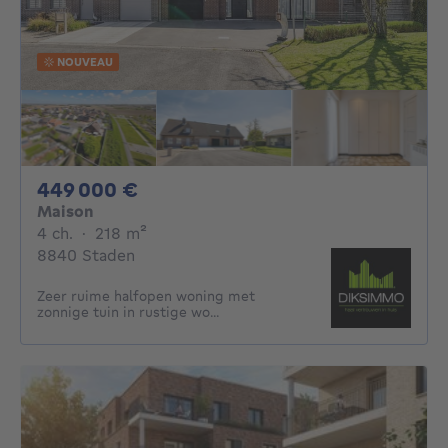
NOUVEAU
449000€
449 000 €
Maison
4 chambres
mètres carrés
4 ch.
·
218
m²
8840 Staden
Zeer ruime halfopen woning met
zonnige tuin in rustige wo...