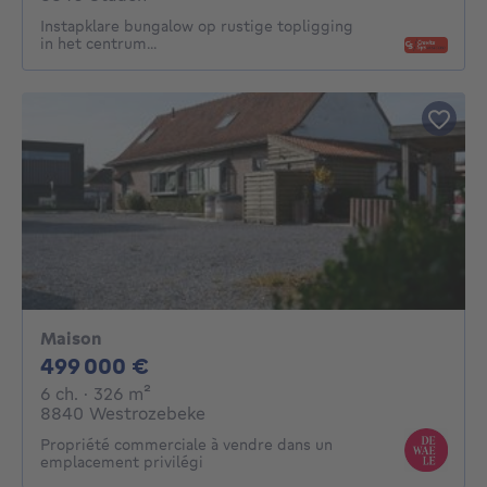
Instapklare bungalow op rustige topligging
in het centrum...
Maison
499000€
499 000 €
6 chambres
mètres carrés
6 ch.
· 326
m²
8840 Westrozebeke
Propriété commerciale à vendre dans un
emplacement privilégi