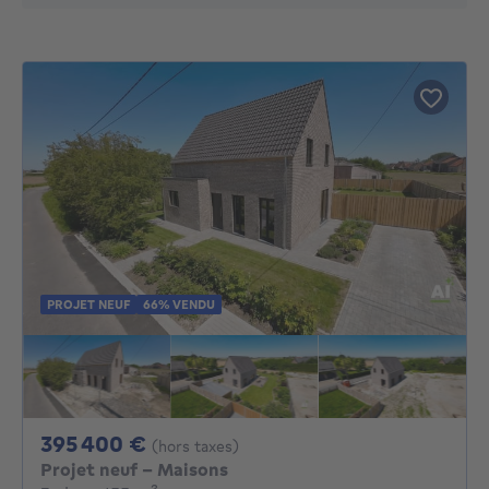
PROJET NEUF
66% VENDU
395400€
395 400 €
(hors taxes)
Projet neuf - Maisons