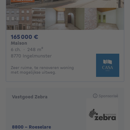
165000€
165 000 €
Maison
6 chambres
mètres carrés
6 ch.
·
248
m²
8770 Ingelmunster
Zeer ruime, te renoveren woning
met mogelijkse uitweg.
Sponsorisé
Vastgoed Zebra
8800
-
Roeselare