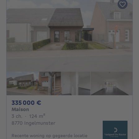
335000€
335 000 €
Maison
3 chambres
mètres carrés
3 ch.
·
124
m²
8770 Ingelmunster
Recente woning op gegeerde locatie