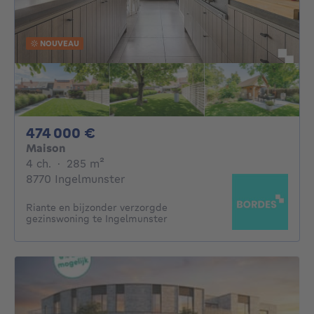
NOUVEAU
474000€
474 000 €
Maison
4 chambres
mètres carrés
4 ch.
·
285
m²
8770 Ingelmunster
Riante en bijzonder verzorgde
gezinswoning te Ingelmunster