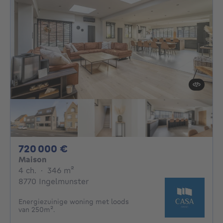
720000€
720 000 €
Maison
4 chambres
mètres carrés
4 ch.
·
346
m²
8770 Ingelmunster
Energiezuinige woning met loods
van 250m².