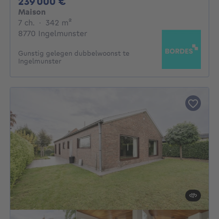
239000€
239 000 €
Maison
7 chambres
mètres carrés
7 ch.
·
342
m²
8770 Ingelmunster
Gunstig gelegen dubbelwoonst te
Ingelmunster