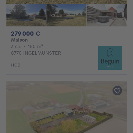
279000€
279 000 €
Maison
3 chambres
mètres carrés
3 ch.
·
150
m²
8770 INGELMUNSTER
HOB