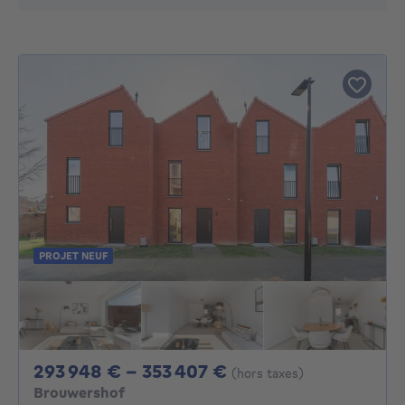
PROJET NEUF
De 293948€ À 353
293 948 € - 353 407 €
(hors taxes)
Brouwershof