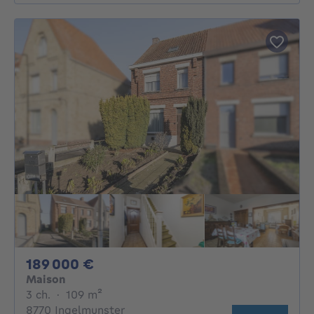
189000€
189 000 €
Maison
3 chambres
mètres carrés
3 ch.
·
109
m²
8770 Ingelmunster