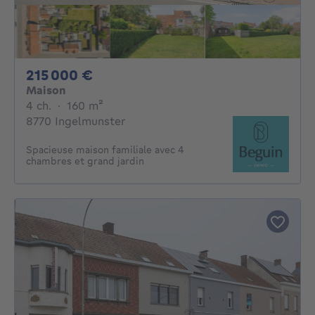
215000€
215 000 €
Maison
4 chambres
mètres carrés
4 ch.
·
160
m²
8770 Ingelmunster
Spacieuse maison familiale avec 4
chambres et grand jardin