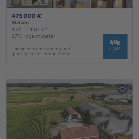
475000€
475 000 €
Maison
4 chambres
mètres carrés
4 ch.
·
440
m²
8770 Ingelmunster
Unieke en ruime woning met
geïntegreerd kantoor, 4 slpks ..