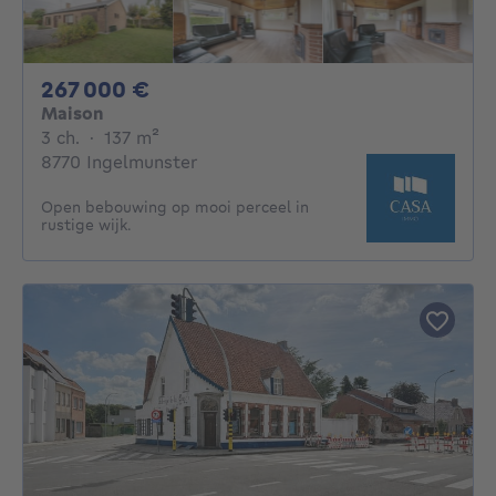
267000€
267 000 €
Maison
3 chambres
mètres carrés
3 ch.
·
137
m²
8770 Ingelmunster
Open bebouwing op mooi perceel in
rustige wijk.