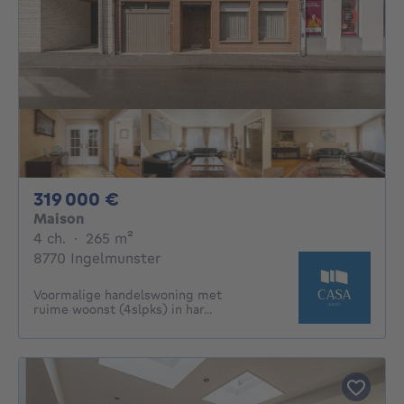
319000€
319 000 €
Maison
4 chambres
mètres carrés
4 ch.
·
265
m²
8770 Ingelmunster
Voormalige handelswoning met
ruime woonst (4slpks) in har...