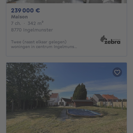
239000€
239 000 €
Maison
7 chambres
mètres carrés
7 ch.
·
342
m²
8770 Ingelmunster
Twee (naast elkaar gelegen)
woningen in centrum Ingelmuns...