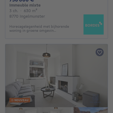
Immeuble mixte
3 chambres
mètres carrés
3 ch.
·
630
m²
8770 Ingelmunster
Horecagelegenheid met bijhorende
woning in groene omgevin...
NOUVEAU