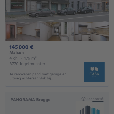
145000€
145 000 €
Maison
4 chambres
mètres carrés
4 ch.
·
176
m²
8770 Ingelmunster
Te renoveren pand met garage en
uitweg achteraan vlak bij...
Sponsorisé
PANORAMA Brugge