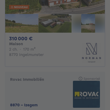
NOUVEAU
310000€
310 000 €
Maison
2 chambres
mètres carrés
2 ch.
·
170
m²
8770 Ingelmunster
Sponsorisé
Rovac Immobiliën
8870
-
Izegem