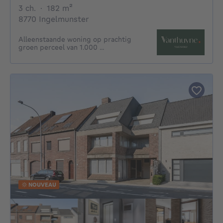
3 chambres
mètres carrés
3 ch.
·
182
m²
8770 Ingelmunster
Alleenstaande woning op prachtig
groen perceel van 1.000 ...
NOUVEAU