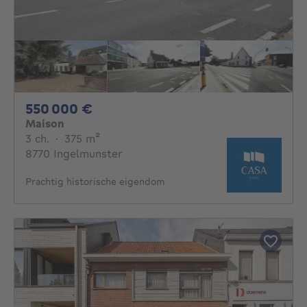
550000€
550 000 €
Maison
3 chambres
mètres carrés
3 ch.
·
375
m²
8770 Ingelmunster
Prachtig historische eigendom