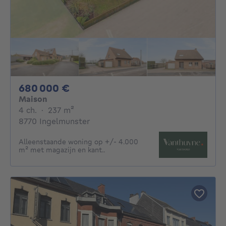
680000€
680 000 €
Maison
4 chambres
mètres carrés
4 ch.
·
237
m²
8770 Ingelmunster
Alleenstaande woning op +/- 4.000
m² met magazijn en kant..