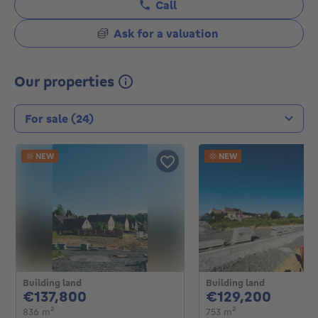
Call
Ask for a valuation
Our properties
Transaction type
NEW
NEW
Building land
Building land
137800€
12920
€137,800
€129,200
square meters
square meters
836
m²
753
m²