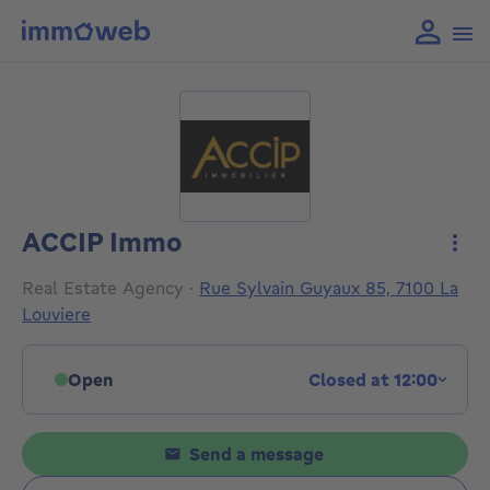
ACCIP Immo
More
Real Estate Agency
·
Rue Sylvain Guyaux 85, 7100 La
Louviere
Open
Closed at 12:00
Click to display opening hours
Send a message