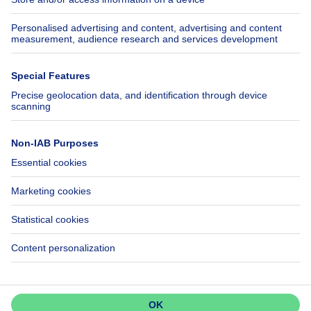
Insurances
Axel Springer Group
SeLoger.com
Immowelt.de
Help
Follow Us
FAQ
Facebook
Fraud
X
Accessibility
LinkedIn
Contact us
Immoweb SA © 2026 - All rights reserved
Terms of use
Cookie settings
Privacy
Ranking rules
3044 -
d2b95f88ad4c2e3527743d6bd81664b3a2df8b8e -