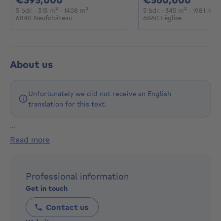
5 bedrooms
square meters
square meters
5 bedrooms
square me
s
5 bdr.
· 315
m²
· 1408
m²
5 bdr.
· 345
m²
· 1981
m²
6840 Neufchâteau
6860 Léglise
About us
Unfortunately we did not receive an English
translation for this text.
...
L’immobilier est avant tout une affaire de proximité et
read more
de confiance.
Depuis 2018, l’agence immobilière Neufcoeur
accompagne vendeurs, bailleurs et propriétaires avec
Professional information
une approche professionnelle et engagée. En tant
Get in touch
qu’agence immobilière de proximité, nous connaissons
le terrain, les quartiers et les réalités du marché
Contact us
immobilier local, afin de proposer un