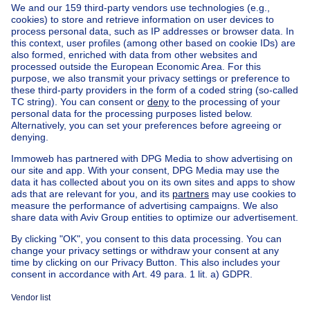
Ask a question
Neufcoeur, une agence immobilière de proximité au
cœur de votre projet immobilier.
Home
Real estate agencies
Real estate agencies in Neufchateau
Agence Immobilière Neufcoeur
House out of Belgium
House for sale France
House for sale Spain
House for sale Italy
House for sale Luxembourg
House for sale Netherlands
Our cheap properties
Cheap houses for sale
Cheap apartments for rent
About
Tools
Immoweb
Estimate my property