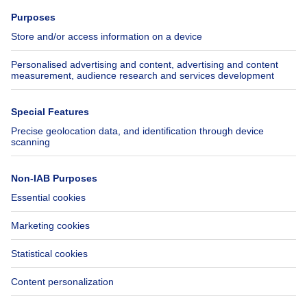
Press
Mortgage credit with Belfius
Jobs
Insurances
Axel Springer Group
SeLoger.com
Immowelt.de
Help
Follow Us
FAQ
Facebook
Fraud
X
Accessibility
LinkedIn
Contact us
Immoweb SA © 2026 - All rights reserved
Terms of use
Cookie settings
Privacy
Ranking rules