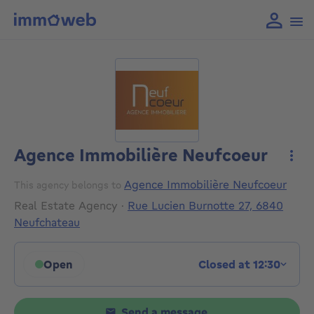
Agence Immobilière Neufcoeur
More
Agence Immobilière Neufcoeur
This agency belongs to
Real Estate Agency
·
Rue Lucien Burnotte 27, 6840
Neufchateau
Open
Closed at 12:30
Click to display opening hours
Send a message