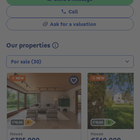
Call
Ask for a valuation
Our properties
Transaction type
NEW
NEW
House
House
395000€
5600
€395,000
€560,000