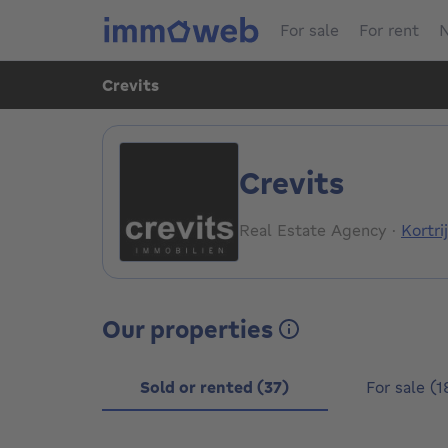
For sale
For rent
N
Crevits
Crevits
Real Estate Agency
·
Kortr
Our properties
Sold or rented (37)
For sale (1