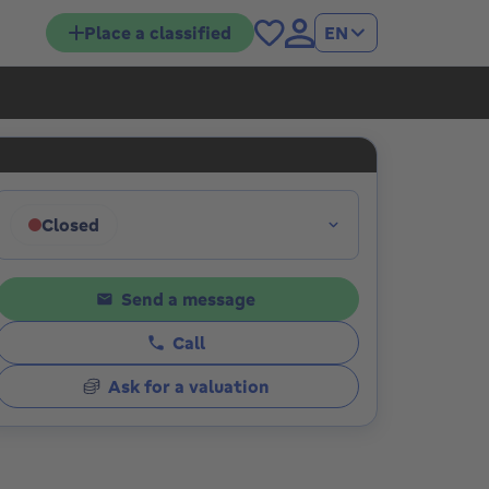
Place a classified
EN
ions
Closed
Click to display opening hours
Send a message
Call
Ask for a valuation