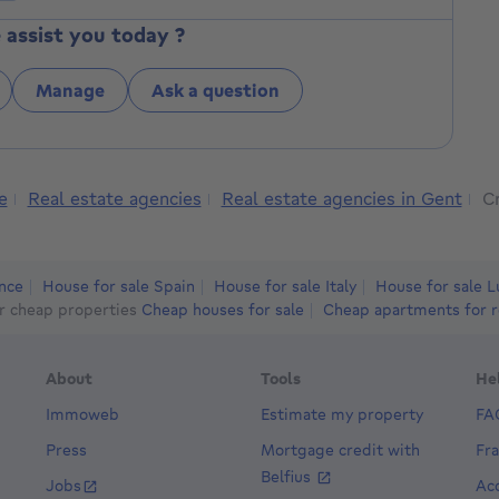
assist you today ?
Manage
Ask a question
e
Real estate agencies
Real estate agencies in Gent
Cr
ance
House for sale Spain
House for sale Italy
House for sale 
r cheap properties
Cheap houses for sale
Cheap apartments for r
About
Tools
He
Immoweb
Estimate my property
FA
Press
Mortgage credit with
Fr
Belfius
Jobs
Acc