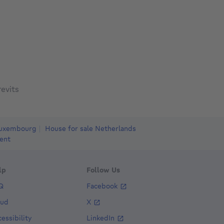
evits
Luxembourg
House for sale Netherlands
ent
lp
Follow Us
Q
Facebook
aud
X
essibility
LinkedIn