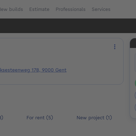
ew builds
Estimate
Professionals
Services
More act
ijksesteenweg 178, 9000 Gent
8)
For rent (5)
New project (1)