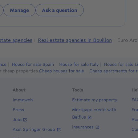
au vendredi de 9h à 12h et de 13h30 à 17h. Le samedi
Manage
Ask a question
rmés le jeudi matin.
state agencies
Real estate agencies in Bouillon
Euro Ard
ance
House for sale Spain
House for sale Italy
House for sale 
r cheap properties
Cheap houses for sale
Cheap apartments for r
About
Tools
He
Immoweb
Estimate my property
FA
Press
Mortgage credit with
Fr
Belfius
Jobs
Acc
Insurances
Axel Springer Group
Co