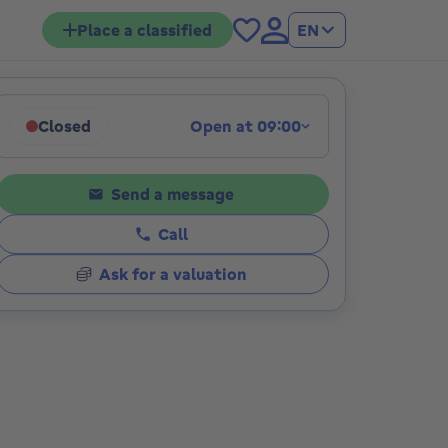
Place a classified
EN
Closed
Open at 09:00
ions
Click to display opening hours
Send a message
Call
Ask for a valuation