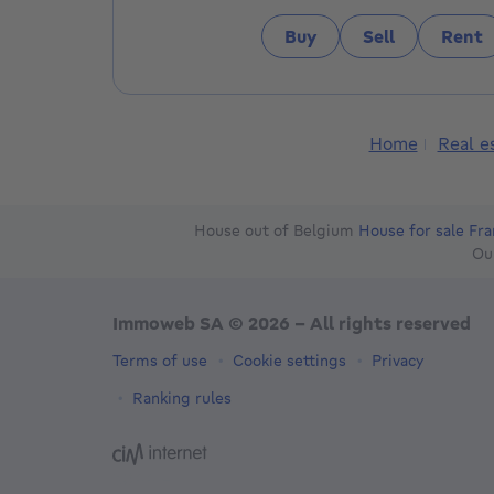
Nous vous accueillerons avec plaisir du lundi 
Buy
Sell
Rent
sur rendez-vous. Nous travaillons à bureaux fe
Patrick LAGALIS et son équipe
Home
Real e
House out of Belgium
House for sale Fr
Ou
Immoweb SA © 2026 - All rights reserved
Terms of use
Cookie settings
Privacy
Ranking rules
3044 -