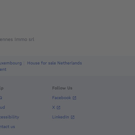
ennes Immo srl
Luxembourg
House for sale Netherlands
ent
lp
Follow Us
Q
Facebook
aud
X
essibility
LinkedIn
ntact us