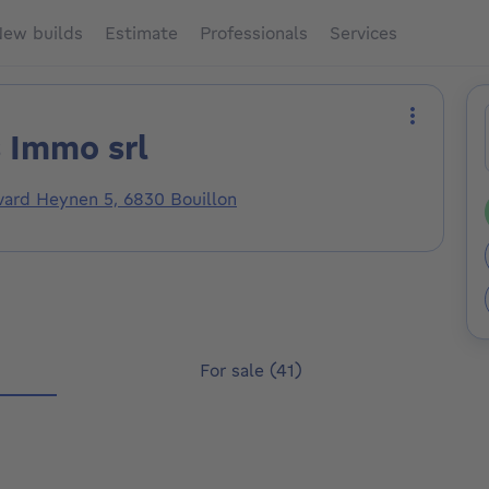
ew builds
Estimate
Professionals
Services
 Immo srl
More act
vard Heynen 5, 6830 Bouillon
For sale (41)