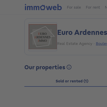
For sale
For rent
N
Euro Ardennes
Real Estate Agency
·
Boule
Our properties
Sold or rented (1)