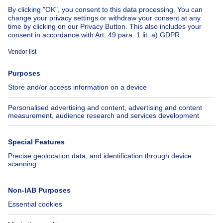
About
Tools
Immoweb
Estimate my property
Press
Mortgage credit with Belfius
Jobs
Insurances
Axel Springer Group
SeLoger.com
Immowelt.de
Help
Follow Us
FAQ
Facebook
Fraud
X
Accessibility
LinkedIn
Contact us