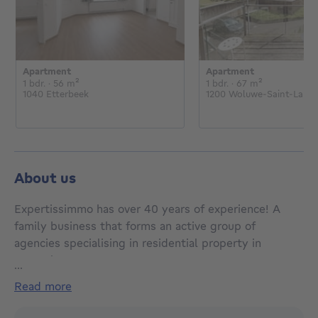
Apartment
Apartment
1 bedroom
square meters
1 bedroom
square mete
1 bdr.
· 56
m²
1 bdr.
· 67
m²
1040 Etterbeek
1200 Woluwe-Saint-Lamb
About us
Expertissimmo has over 40 years of experience! A
family business that forms an active group of
agencies specialising in residential property in
Brussels.
...
read more
Sales, rentals and property management hold no
secrets for our teams! From flats to buildings and