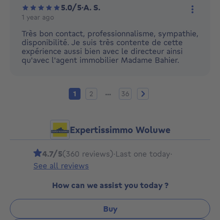
5.0/5
·
A. S.
1 year ago
More ac
Très bon contact, professionnalisme, sympathie,
disponibilité. Je suis très contente de cette
expérience aussi bien avec le directeur ainsi
qu'avec l'agent immobilier Madame Bahier.
Current page
Page 2
Page 36
Next page
...
1
2
36
Expertissimmo Woluwe
4.7/5
(360 reviews)
·
Last one today
·
See all reviews
How can we assist you today ?
Buy