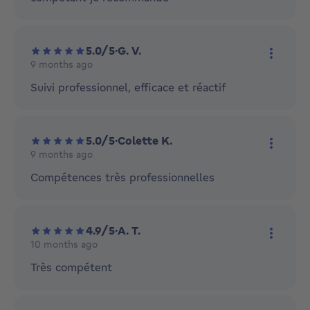
5.0/5
·
G. V.
9 months ago
More ac
Suivi professionnel, efficace et réactif
5.0/5
·
Colette K.
9 months ago
More ac
Compétences très professionnelles
4.9/5
·
A. T.
10 months ago
More ac
Très compétent