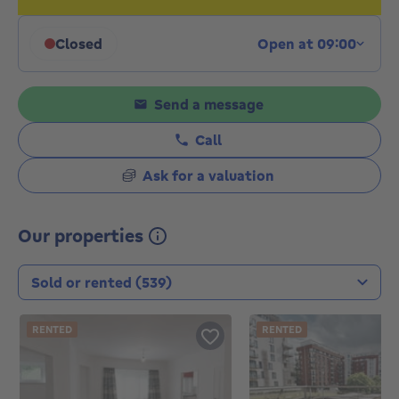
Closed
Open at 09:00
Click to display opening hours
Send a message
Call
Ask for a valuation
Our properties
Transaction type
RENTED
RENTED