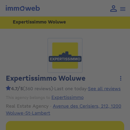
Expertissimmo Woluwe
Expertissimmo Woluwe
More
4.7/5
(360 reviews)
·
Last one today
·
See all reviews
Expertissimmo
This agency belongs to
Real Estate Agency
·
Avenue des Cerisiers, 212, 1200
Woluwe-St-Lambert