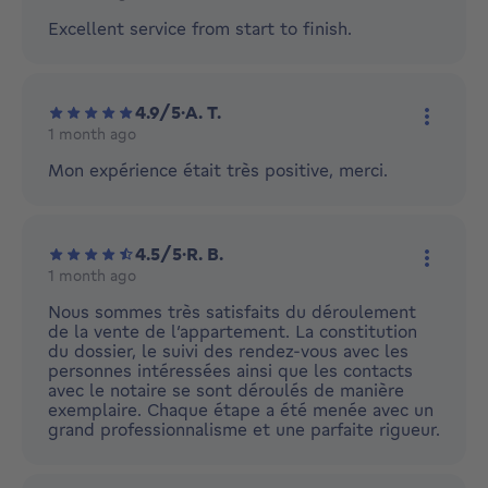
More ac
Excellent service from start to finish.
4.9/5
·
A. T.
1 month ago
More ac
Mon expérience était très positive, merci.
4.5/5
·
R. B.
1 month ago
More ac
Nous sommes très satisfaits du déroulement
de la vente de l’appartement. La constitution
du dossier, le suivi des rendez-vous avec les
personnes intéressées ainsi que les contacts
avec le notaire se sont déroulés de manière
exemplaire. Chaque étape a été menée avec un
grand professionnalisme et une parfaite rigueur.