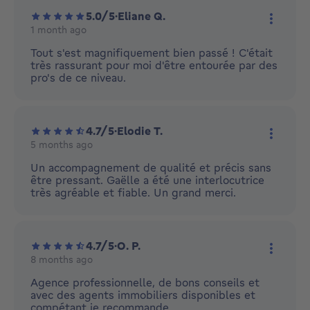
5.0/5
·
Eliane Q.
1 month ago
More ac
Tout s'est magnifiquement bien passé ! C'était
très rassurant pour moi d'être entourée par des
pro's de ce niveau.
4.7/5
·
Elodie T.
5 months ago
More ac
Un accompagnement de qualité et précis sans
être pressant. Gaëlle a été une interlocutrice
très agréable et fiable. Un grand merci.
4.7/5
·
O. P.
8 months ago
More ac
Agence professionnelle, de bons conseils et
avec des agents immobiliers disponibles et
compétant je recommande