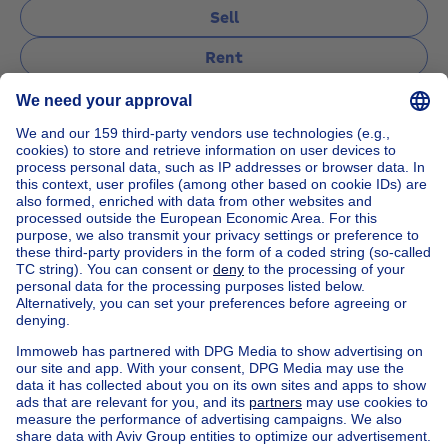
Sell
Rent
Manage
Ask a question
Home
Real estate agencies
Real estate agencies in Woluwe-st-lambert
Expertissimmo Woluwe
House out of Belgium
House for sale France
House for sale Spain
House for sale Italy
House for sale Luxembourg
House for sale Netherlands
Our cheap properties
Cheap houses for sale
Cheap apartments for rent