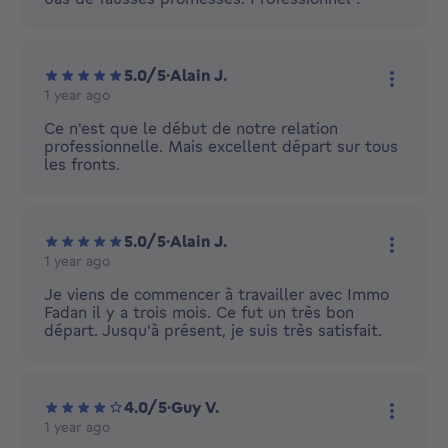
paiement, gestion des sinistres, réparations et
entretiens en tout genre.
Bref, IMMO FADAN vous conseille, vous oriente et
5.0/5
·
Alain J.
vous décharge de vos soucis de vendeur, d’acheteur
1 year ago
More ac
ou de bailleur.
Ce n'est que le début de notre relation
En optimisant votre gestion locative ou votre
professionnelle. Mais excellent départ sur tous
les fronts.
politique de vente, vous rentabiliserez bien plus vos
opérations immobilières.
5.0/5
·
Alain J.
1 year ago
More ac
Je viens de commencer à travailler avec Immo
Fadan il y a trois mois. Ce fut un très bon
départ. Jusqu'à présent, je suis très satisfait.
4.0/5
·
Guy V.
1 year ago
More ac