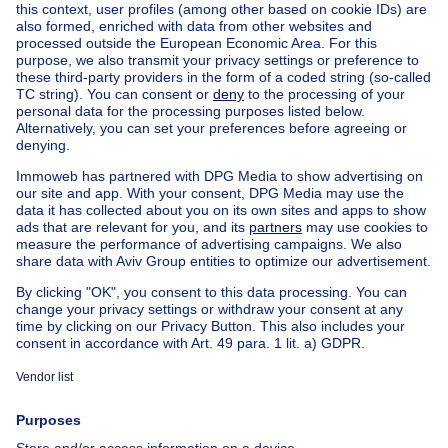
Home
Real estate agencies
Real estate agencies in Uccle
IMMO FADAN
House out of Belgium
House for sale France
House for sale Spain
House for sale Italy
House for sale Luxembourg
House for sale Netherlands
Our cheap properties
Cheap houses for sale
Cheap apartments for rent
About
Tools
Immoweb
Estimate my property
Press
Mortgage credit with Belfius
Jobs