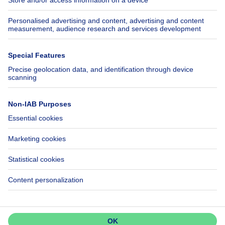
Insurances
Axel Springer Group
SeLoger.com
Immowelt.de
Help
Follow Us
FAQ
Facebook
Fraud
X
Accessibility
LinkedIn
Contact us
Immoweb SA © 2026 - All rights reserved
Terms of use
Cookie settings
Privacy
Ranking rules
3044 -
d2b95f88ad4c2e3527743d6bd81664b3a2df8b8e -