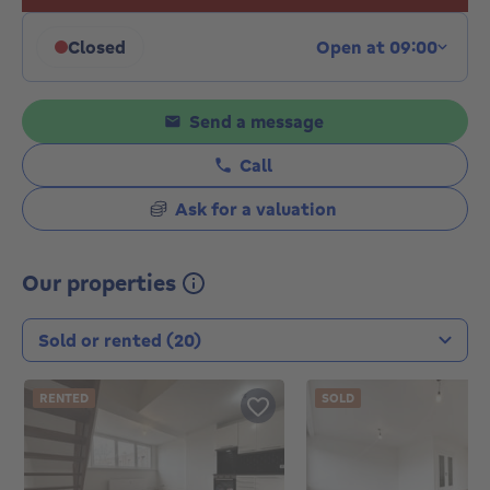
Closed
Open at 09:00
Click to display opening hours
Send a message
Call
Ask for a valuation
Our properties
Transaction type
RENTED
SOLD