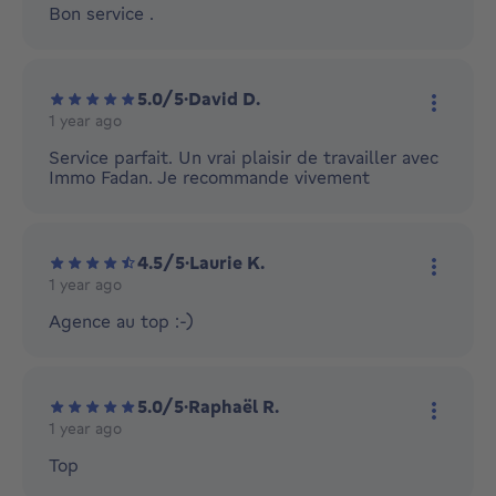
Bon service .
5.0/5
·
David D.
1 year ago
More ac
Service parfait. Un vrai plaisir de travailler avec
Immo Fadan. Je recommande vivement
4.5/5
·
Laurie K.
1 year ago
More ac
Agence au top :-)
5.0/5
·
Raphaël R.
1 year ago
More ac
Top