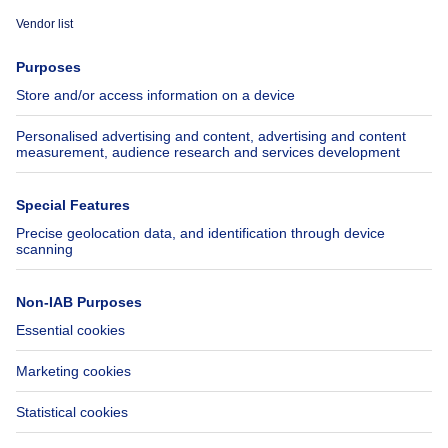
Immoweb
Estimate my property
Press
Mortgage credit with Belfius
Jobs
Insurances
Axel Springer Group
SeLoger.com
Immowelt.de
Help
Follow Us
FAQ
Facebook
Fraud
X
Accessibility
LinkedIn
Contact us
Immoweb SA © 2026 - All rights reserved
Terms of use
Cookie settings
Privacy
Ranking rules