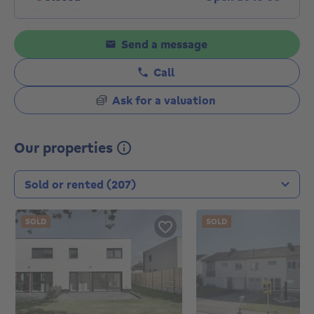
Click to display opening hours
Send a message
Call
Ask for a valuation
Our properties
Transaction type
SOLD
SOLD