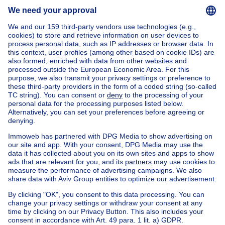
Rent
Manage
Ask a question
Home
Real estate agencies
Real estate agencies in Oudenaarde
Immo Nobels
House out of Belgium
House for sale France
House for sale Spain
House for sale Italy
House for sale Luxembourg
House for sale Netherlands
Our cheap properties
Cheap houses for sale
Cheap apartments for rent
About
Tools