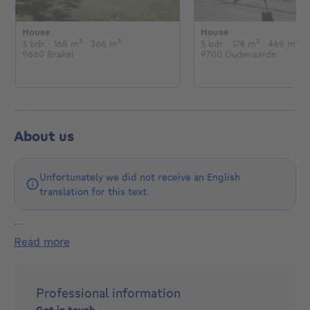
House
House
€
€
3 bedrooms
square meters
square meters
5 bedrooms
square met
sq
3 bdr.
· 168
m²
· 366
m²
5 bdr.
· 174
m²
· 469
m²
9660 Brakel
9700 Oudenaarde
About us
Unfortunately we did not receive an English
translation for this text.
...
Vendre sans soucis
read more
La vente immobilière devient de plus en plus
complexe. Il y a d’abord les documents (attestation
Professional information
de sol, contrôle énergétique, contrôle électrique,…)
Get in touch