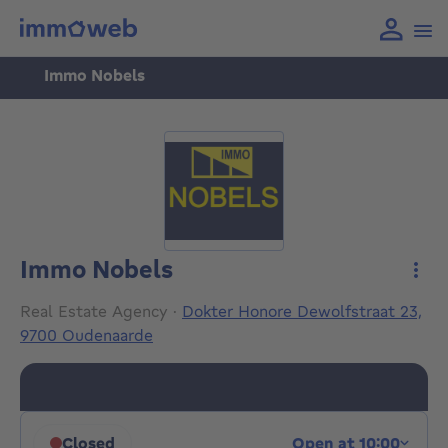
Immo Nobels
Immo Nobels
More
Real Estate Agency
·
Dokter Honore Dewolfstraat 23,
9700 Oudenaarde
Closed
Open at 10:00