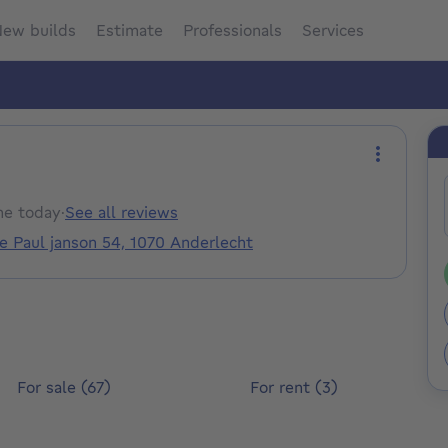
ew builds
Estimate
Professionals
Services
More act
ne today
·
See all reviews
e Paul janson 54, 1070 Anderlecht
For sale (67)
For rent (3)