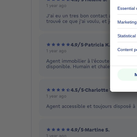
1 year ago
J'ai eu un tres bon contact avec l'agence
trouvé ce que j'ai voulu, et je leur remer
4.9/5
·
Patricia K.
1 year ago
Agent immobilier à l'écoute et attentif
disponible. Humain et chaleureux de sur
4.5/5
·
Charlotte V.
1 year ago
Agent accessible et toujours disposé à 
4.9/5
·
Martine S.
1 year ago