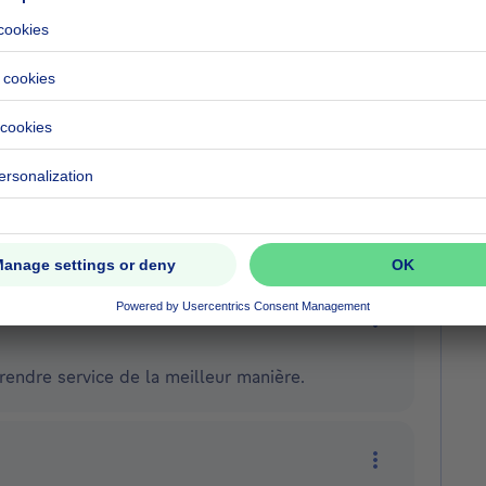
More actions
, ils étaient très disponibles et souriants, j'ai
cie.
More actions
 aux souhaits du client. Sérieux, compétent et
croît.
More actions
rendre service de la meilleur manière.