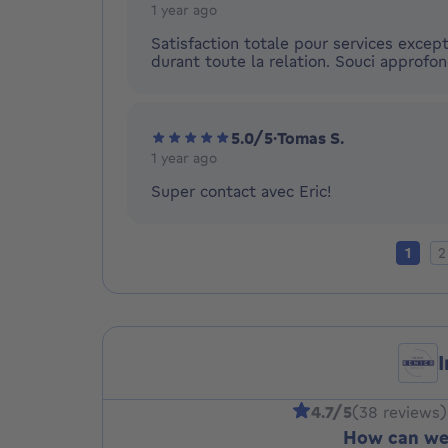
1 year ago
Satisfaction totale pour services excepti
durant toute la relation. Souci approfon
5.0/5
·
Tomas S.
1 year ago
Super contact avec Eric!
Curren
Pa
1
2
4.7/5
(38 reviews)
How can we 