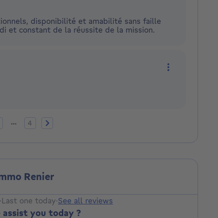
More actions
onnels, disponibilité et amabilité sans faille
di et constant de la réussite de la mission.
More actions
t page
ge 2
Page 4
Next page
...
4
Immo Renier
·
Last one today
·
See all reviews
assist you today ?