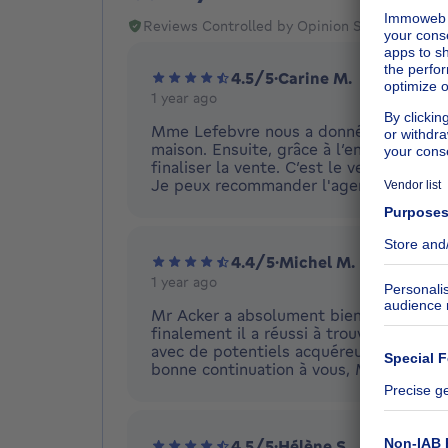
Reviews Controlled by Opinion System
4.5/5
·
Carine M.
1 year ago
Mme Lefebvre nous a donné une estimati
maison. Ensuite, grâce à l’engagement 
finaliser la vente. C’est le vendeur ‘pu
Je peux recommander l'agence Renier c
4.4/5
·
Michel M.
1 year ago
Mr Acker a absolument bien fait passer
finalement il a réussi à trouver les b
avec de potentiels acquéreurs pendant 
bonne continuation à vous, Mr Acker, et
4.5/5
·
Hélène S.