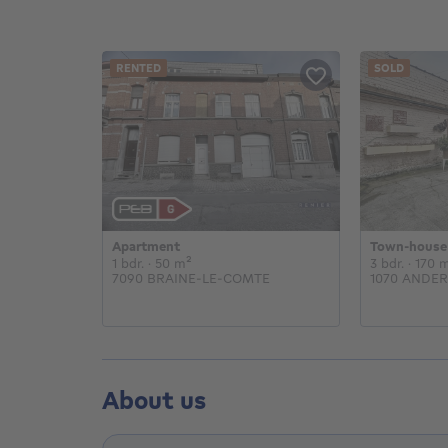
RENTED
SOLD
Apartment
Town-house
€
1 bedroom
square meters
3 bed
1 bdr.
· 50
m²
3 bdr.
· 170
m
7090 BRAINE-LE-COMTE
1070 ANDE
About us