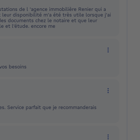
More actions
stations de l 'agence immobilière Renier qui a
ur disponibilité m'a été très utile lorsque j'ai
des documents chez le notaire et que leur
le et l'étude. encore me
More actions
vos besoins
More actions
s. Service parfait que je recommanderais