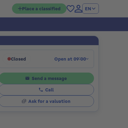
Place a classified
EN
ions
Closed
Open at 09:00
Click to display opening hours
Send a message
Call
Ask for a valuation