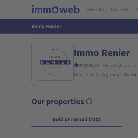
For sale
For rent
N
Immo Renier
Immo Renier
4.7/5
(38 reviews)
·
Last o
Real Estate Agency
·
Avenu
Our properties
Sold or rented (120)