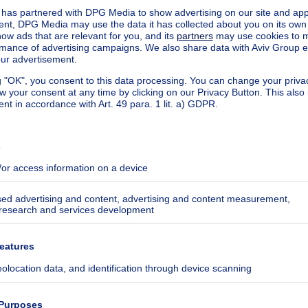
More actions
on très réaliste pour la vente de notre
professionnel de M. Acker, nous avons pu
r sang’ qui essaie de trouver un consensus idéal.
omme la meilleure à Anderlecht.
More actions
 les messages qu'on lui avait communiqué et
ons acquéreurs en gardant un contact permanent
des mois de négociations. Grand merci et
 à votre agence !