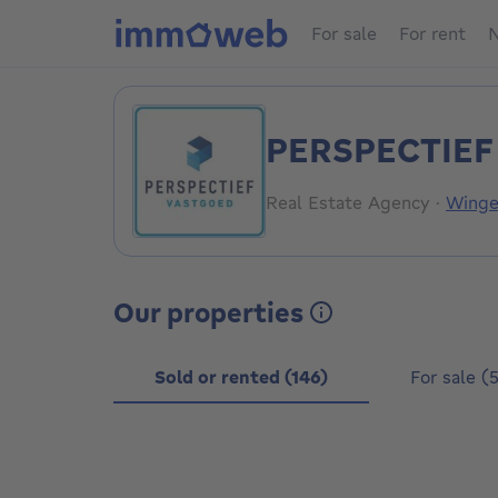
For sale
For rent
N
PERSPECTIEF
Real Estate Agency
·
Winge
Our properties
Sold or rented (146)
For sale (