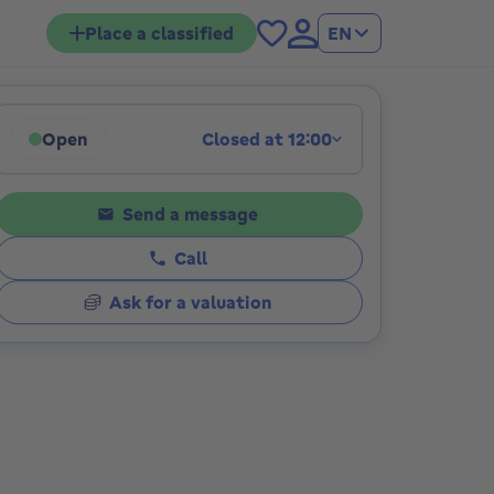
Place a classified
EN
Open
Closed at 12:00
ions
Click to display opening hours
Send a message
Call
Ask for a valuation