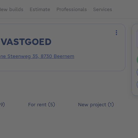
ew builds
Estimate
Professionals
Services
 VASTGOED
More act
ne Steenweg 35, 8730 Beernem
59)
For rent (5)
New project (1)