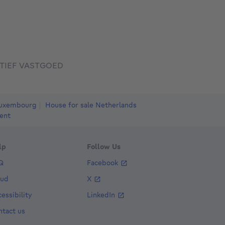
TIEF VASTGOED
Luxembourg
House for sale Netherlands
ent
lp
Follow Us
Q
Facebook
aud
X
essibility
LinkedIn
ntact us