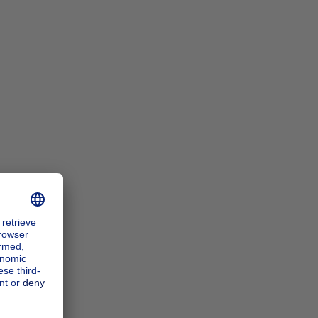
n_zoomIn
n_zoomOut