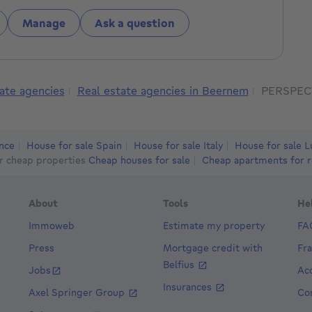
Manage
Ask a question
ate agencies
Real estate agencies in Beernem
PERSPEC
ance
House for sale Spain
House for sale Italy
House for sale 
r cheap properties
Cheap houses for sale
Cheap apartments for r
About
Tools
He
Immoweb
Estimate my property
FA
Press
Mortgage credit with
Fr
Belfius
Jobs
Acc
Insurances
Axel Springer Group
Co