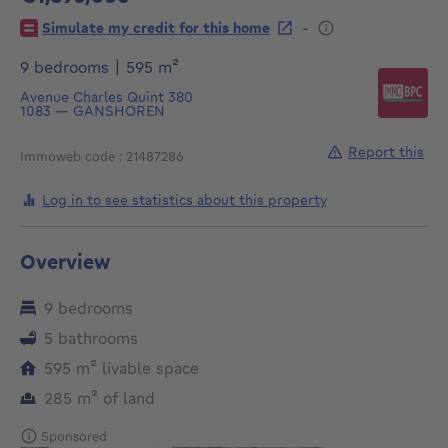
1395000€
-
Simulate my credit for this home
square meters
9 bedrooms
|
595
m²
Avenue Charles Quint 380
1083
—
GANSHOREN
Report this
Immoweb code : 21487286
Log in to see statistics about this property
Overview
9 bedrooms
5 bathrooms
square meters
595
m²
livable space
square meters
285
m²
of land
Sponsored