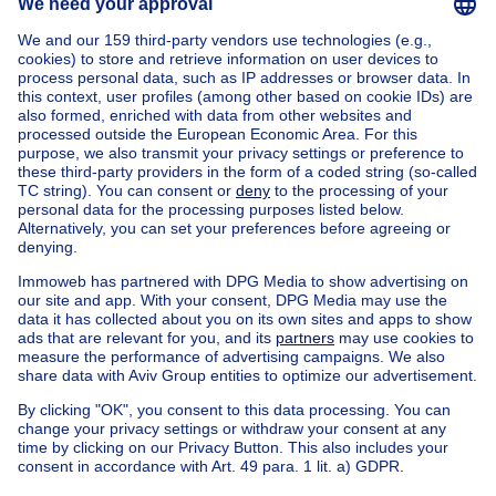
Située à Berchem-Sainte-Agathe, cette résidence se
trouve dans un quartier prisé offrant proximité
Home
Belgium
Brussels (province)
Brussels (district)
Buy your apartment block in Ganshoren
House out of Belgium
House for sale France
House for sale Spain
House for sale Italy
House for sale Luxembourg
House for sale Netherlands
Our cheap properties
Cheap houses for sale
Cheap apartments for rent
About
Tools