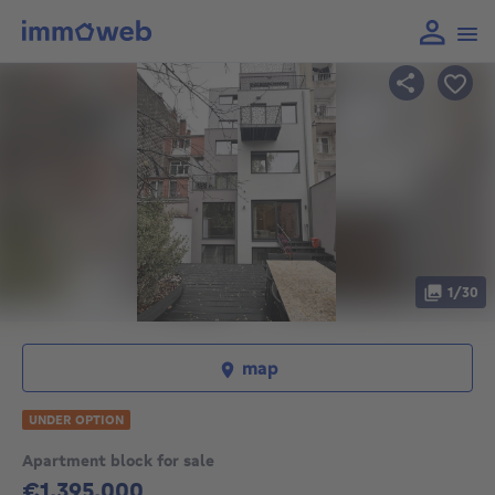
1/30
map
UNDER OPTION
Apartment block for sale
€1,395,000