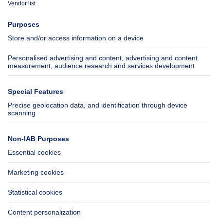
Immoweb
Estimate my property
Press
Mortgage credit with Belfius
Jobs
Insurances
Axel Springer Group
SeLoger.com
Immowelt.de
Help
Follow Us
FAQ
Facebook
Fraud
X
Accessibility
LinkedIn
Contact us
Immoweb SA © 2026 - All rights reserved
Terms of use
Cookie settings
Privacy
Ranking rules