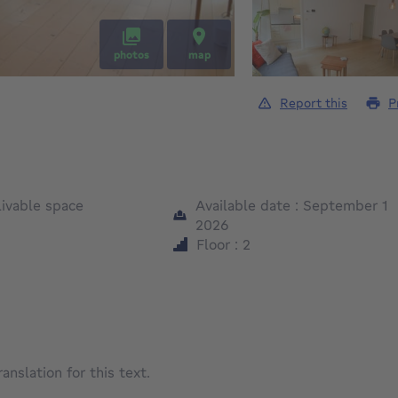
photos
map
Report this
P
square meters
livable space
Available date : September 1
2026
Floor : 2
nslation for this text.