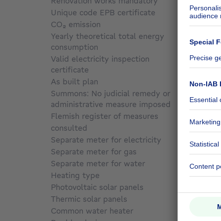
Renovation works mandatory
No
Unique code EPB certificate
20260
CO₂ emission
Not sp
Yearly theoretical total energy
consumption
Not sp
Valid electricity inspection
certificate
Not sp
As built plan
No
Summons: No judicial remedy or
administrative measure imposed
Not sp
Flemish register of measures
consulted
Not sp
Separate meter for electricity
No
Separate meter for gas
No
Separate meter for water
No
Heating type
Gas
Photovoltaic solar panels
No
Thermic solar panels
No
Common water heater
No