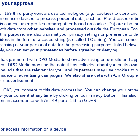
kilowatt hour per square meters
h/m²