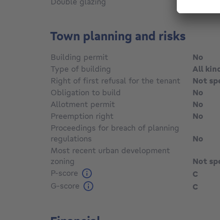
Double glazing
Yes
Town planning and risks
Building permit
No
Type of building
All kin
Right of first refusal for the tenant
Not sp
Obligation to build
No
Allotment permit
No
Preemption right
No
Proceedings for breach of planning
regulations
No
Most recent urban development
zoning
Not sp
P-score
C
G-score
C