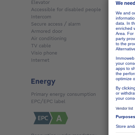
Elevator
Yes
Accessible for disabled people
No
Intercom
No
Secure access / alarm
No
Armored door
No
Air conditioning
No
TV cable
No
Visio phone
Yes
Internet
No
Energy
Primary energy consumption
92
kW
EPC/EPC label
A