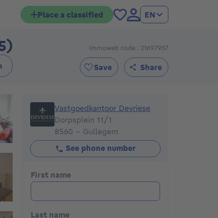
Place a classified
EN
5)
Immoweb code : 21697957
795€ + 75€ per month
h
Save
Share
Vastgoedkantoor Devriese
Vastgoedkantoor Devriese
Dorpsplein 11/1
8560 - Gullegem
See phone number
First name
Last name