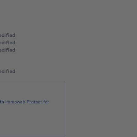
795 €
5€
ecified
ecified
ecified
ecified
with Immoweb Protect for