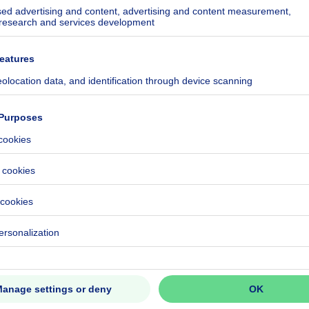
704-0003908944-RES-1
ecified
ecified
ecified
ecified
ecified