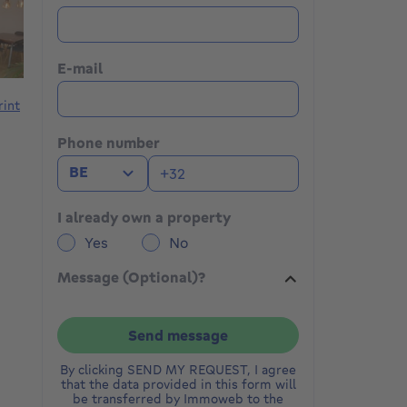
E-mail
rint
Phone number
BE
I already own a property
Yes
No
Message (Optional)?
Send message
By clicking SEND MY REQUEST, I agree
that the data provided in this form will
be transferred by Immoweb to the