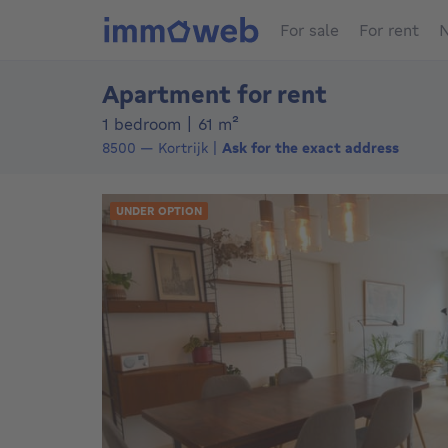
For sale
For rent
N
Apartment for rent
square meters
1 bedroom
|
61
m²
8500
—
Kortrijk
Ask for the exact address
UNDER OPTION