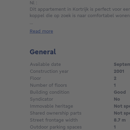
Nl :
Dit appartement in Kortrijk is perfect voor ee
koppel die op zoek is naar comfortabel wonen
gelegen in een gebouw met een lift, waardoor
...
toegankelijk is voor bewoners van alle leeftijd
read more
Inkomhal met apart toilet, ruime leefruimte m
keuken is voorzien van
General
keramische kookplaat, microgolf, inbouwfrigo
is er ook een handige berging waar aansluitin
Available date
Septem
voorzien.
Construction year
2001
Floor
2
Verder is er de slaapkamer met aansluitend d
Number of floors
1
van een combi bad/douche , 2 lavabo's en een 
Building condition
Good
Extra troef: er is een kelderberging én onder
Syndicator
No
inbegrepen.
Immovable heritage
Not sp
Shared ownership parts
Not sp
De ligging van het appartement is ook zeer gu
Street frontage width
8.7 m
restaurants en openbaar vervoer op loopafstan
Outdoor parking spaces
1