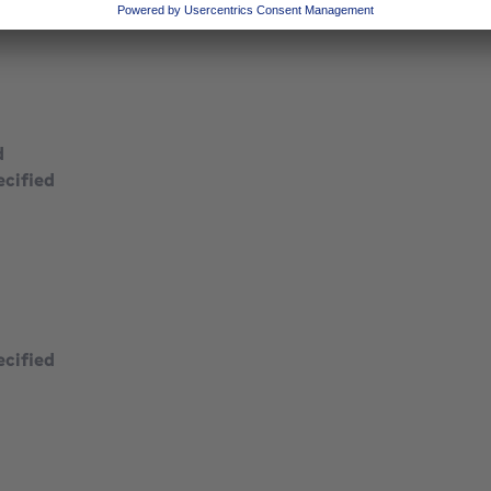
d
ecified
ecified