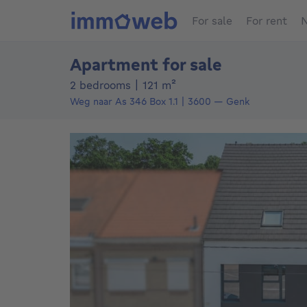
For sale
For rent
N
Apartment for sale
square meters
2 bedrooms
|
121
m²
Weg naar As 346
Box 1.1
3600
—
Genk