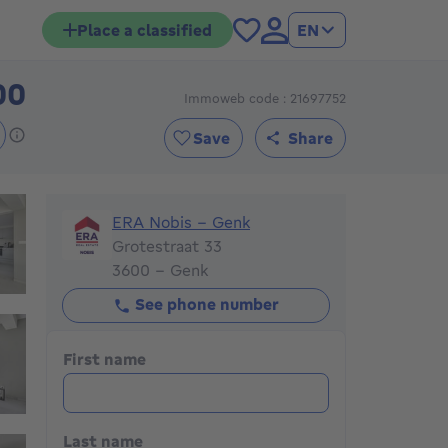
Place a classified
EN
00
Immoweb code : 21697752
398000€
Save
Share
ERA Nobis - Genk
ERA Nobis - Genk
Grotestraat 33
3600 - Genk
See phone number
First name
Last name