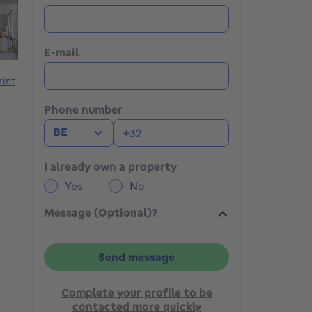
E-mail
rint
Phone number
BE
I already own a property
Yes
No
Message (Optional)?
Send message
Complete your profile to be
contacted more quickly