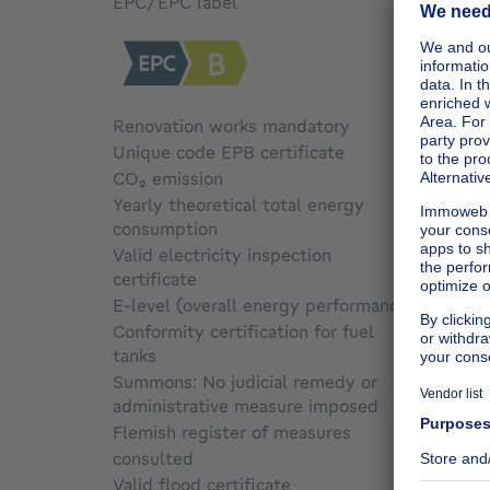
EPC/EPC label
B
Renovation works mandatory
Not sp
Unique code EPB certificate
20210
CO₂ emission
Not sp
Yearly theoretical total energy
consumption
Not sp
Valid electricity inspection
certificate
Yes
E-level (overall energy performance)
126
Conformity certification for fuel
tanks
Not sp
Summons: No judicial remedy or
administrative measure imposed
Not sp
Flemish register of measures
consulted
Not sp
Valid flood certificate
Not sp