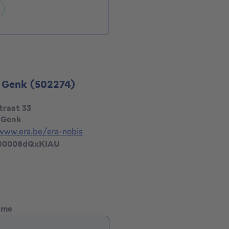
- Genk
(502274)
traat 33
 Genk
/www.era.be/era-nobis
000008dQxKIAU
name