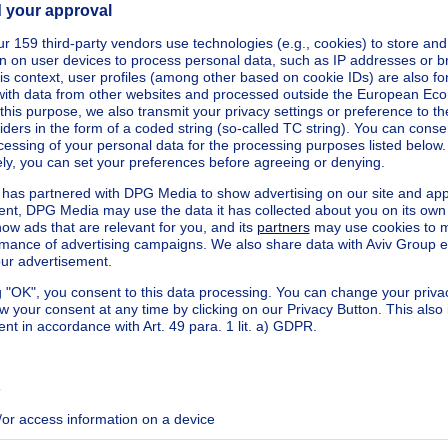
ecified
9290002470620RES2
ecified
ecified
ecified
ecified
ecified
ecified