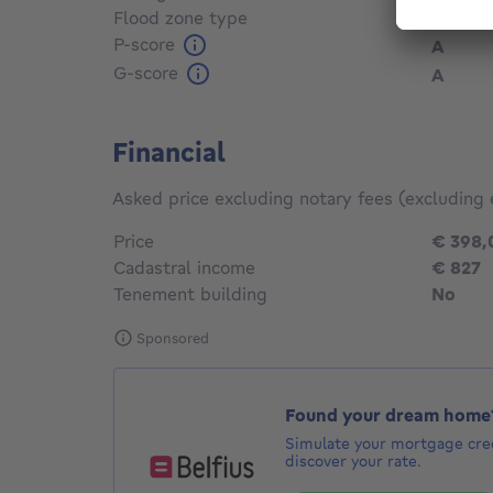
Flood zone type
Non fl
P-score
A
G-score
A
Financial
Asked price excluding notary fees (excluding 
Price
€ 398,
Cadastral income
€ 827
Tenement building
No
Sponsored
Found your dream home
Simulate your mortgage cred
discover your rate.