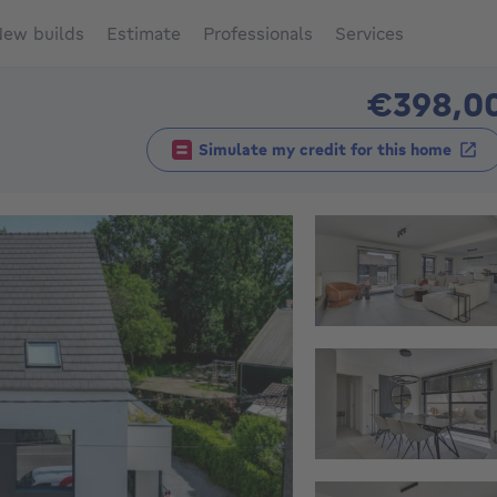
ew builds
Estimate
Professionals
Services
€398,0
Simulate my credit for this home