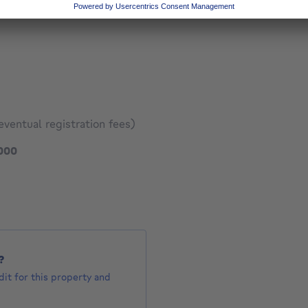
ood zone
eventual registration fees)
398000 €
000
827 €
?
it for this property and