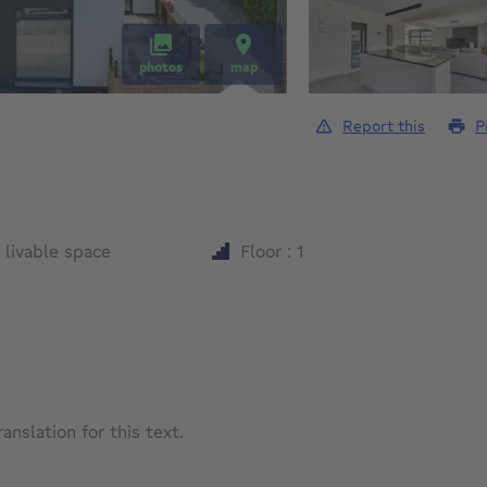
photos
map
Report this
P
square meters
²
livable space
Floor : 1
nslation for this text.