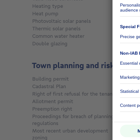
Heating type
Gas
Heat pump
No
Photovoltaic solar panels
No
Thermic solar panels
No
Common water heater
No
Double glazing
Yes
Town planning and risks
Building permit
Yes
Cadastral Plan
Not sp
Right of first refusal for the tenant
Not sp
Allotment permit
No
Preemption right
No
Proceedings for breach of planning
regulations
No
Most recent urban development
zoning
Not sp