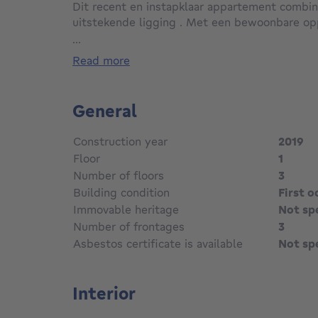
Dit recent en instapklaar appartement combin
uitstekende ligging . Met een bewoonbare opp
EPC-label B en een kwalitatieve afwerking is 
...
wie zorgeloos wil wonen op een centrale locat
read more
Gelegen nabij scholen, openbaar vervoer en b
geniet u hier van een vlotte bereikbaarheid, te
General
zuidwestgerichte terras zorgt voor optimaal 
Construction year
2019
Troeven:
Floor
1
• Zeer ruim appartement van 121 m²
Number of floors
3
• Energiezuinig met EPC-label B
Building condition
First 
• Zonnig, zuidwestgericht terras
• Private autostaanplaats en kelderberging
Immovable heritage
Not sp
• Kwalitatief afgewerkt en instapklaar
Number of frontages
3
• Vlotte verbinding naar scholen, openbaar v
Asbestos certificate is available
Not sp
Belangrijkste ruimtes:
• Inkomhal
Interior
• Apart toilet met handenwasser