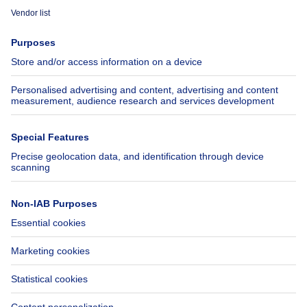
Immoweb
Estimate my property
Press
Mortgage credit with Belfius
Jobs
Insurances
Axel Springer Group
SeLoger.com
Immowelt.de
Help
Follow Us
FAQ
Facebook
Fraud
X
Accessibility
LinkedIn
Contact us
Immoweb SA © 2026 - All rights reserved
Terms of use
Cookie settings
Privacy
Ranking rules