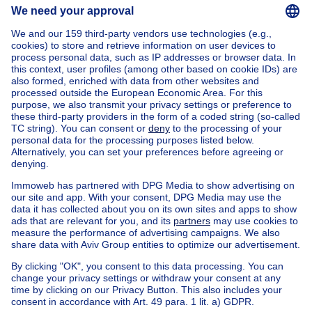
Home
Belgium
Brussels (province)
Brussels (district)
Buy your ground floor in Saint-josse-ten-noode
House out of Belgium
House for sale France
House for sale Spain
House for sale Italy
House for sale Luxembourg
House for sale Netherlands
Our cheap properties
Cheap houses for sale
Cheap apartments for rent
About
Tools