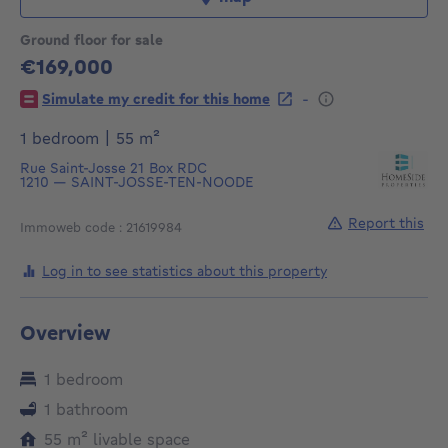
Ground floor for sale
€169,000
169000€
-
Simulate my credit for this home
square meters
1 bedroom
|
55
m²
Rue Saint-Josse 21
Box RDC
1210
—
SAINT-JOSSE-TEN-NOODE
Report this
Immoweb code : 21619984
Log in to see statistics about this property
Overview
1 bedroom
1 bathroom
square meters
55
m²
livable space