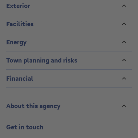
Dankzij de combinatie van zonnepanelen, een
Exterior
lucht/water-warmtepomp en vloerverwarming geniet
je van een energiezuinige BEN-woning met
hedendaags wooncomfort en een kwalitatieve
Facilities
afwerking.
start van de werken najaar 2026
Energy
Town planning and risks
Financial
About this agency
Get in touch