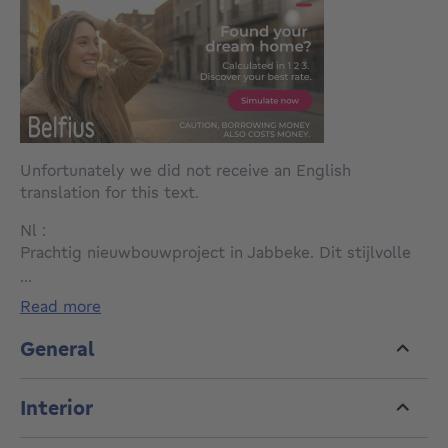
Unfortunately we did not receive an English
translation for this text.
Nl :
Prachtig nieuwbouwproject in Jabbeke. Dit stijlvolle
woonproject bestaat uit 4 moderne halfopen
...
bebouwingen en 4 open bebouwingen waar comfort,
read more
ruimte en energiezuinig wonen centraal staan.
Gelegen op wandelafstand van het Centrum van
General
Jabbeke maar toch in een rustige omgeving
Interior
De woningen beschikken over 3 tot 5 slaapkamers,
een carport of garage en een zonnige privatieve tuin.