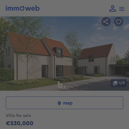
1/9
map
Villa for sale
€530,000
530000€