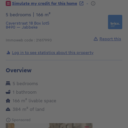
-
Simulate my credit for this home
square meters
5 bedrooms
|
166
m²
Caverstraat 18
Box lot5
8490
—
Jabbeke
Report this
Immoweb code : 21617990
Log in to see statistics about this property
Overview
5 bedrooms
1 bathroom
square meters
166
m²
livable space
square meters
384
m²
of land
Sponsored