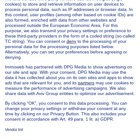
Home
Belgium
West Flanders (province)
Brugge (district)
Buy your villa in Jabbeke
House out of Belgium
House for sale France
House for sale Spain
House for sale Italy
House for sale Luxembourg
House for sale Netherlands
Our cheap properties
Cheap houses for sale
Cheap apartments for rent
About
Tools
Immoweb
Estimate my property
Press
Mortgage credit with Belfius