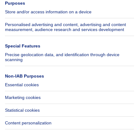
Jobs
Insurances
Axel Springer Group
SeLoger.com
Immowelt.de
Help
Follow Us
FAQ
Facebook
Fraud
X
Accessibility
LinkedIn
Contact us
Immoweb SA © 2026 - All rights reserved
Terms of use
Cookie settings
Privacy
Ranking rules