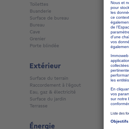
Toilettes
3
Buanderie
Oui
Surface de bureau
12
m²
Bureau
Oui
Cave
Oui
Grenier
Oui
Porte blindée
Non
Extérieur
Surface du terrain
1000
m
Raccordement à l'égout
Conne
Eau, gaz & électricité
Non
Surface du jardin
550
m²
Terrasse
Oui
Énergie