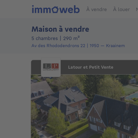
À vendre
À louer
Maison à vendre
mètres carrés
5 chambres
|
290
m²
Av des Rhododendrons 22
1950
—
Kraainem
Latour et Petit Vente