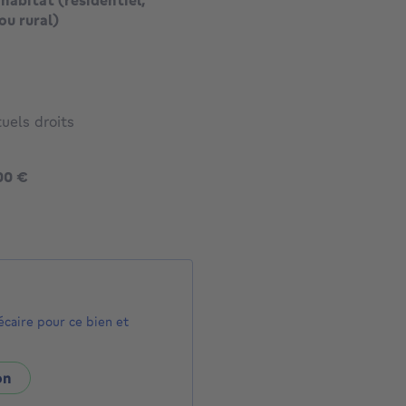
habitat (résidentiel,
ou rural)
uels droits
1195000 €
00 €
écaire pour ce bien et
on