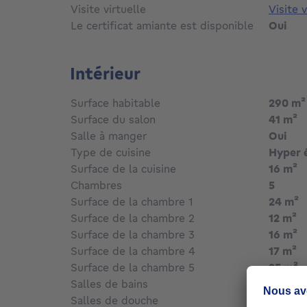
Visite virtuelle
Visite 
Le certificat amiante est disponible
Oui
Intérieur
Surface habitable
290
m²
Surface du salon
41
m²
Salle à manger
Oui
Type de cuisine
Hyper 
Surface de la cuisine
16
m²
Chambres
5
Surface de la chambre 1
24
m²
Surface de la chambre 2
12
m²
Surface de la chambre 3
16
m²
Surface de la chambre 4
17
m²
Surface de la chambre 5
25
m²
Salles de bains
3
Salles de douche
4