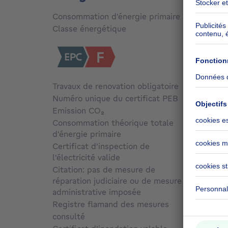
Consommation d'énergie primaire
537
kW
Classe énergétique
F
Travaux de renovation obligatoire
Oui
Numéro unique du certificat PEB
00038
Emission CO₂
43 kg 
Consommation théorique totale
d'énergie primaire
227101
Certificat d'inspection de
l'électricité valide
Non
Citation: pas de mesure de
réparation judiciaire ou de mesure
administrative imposée
Non c
Registre flamand des mesures
consulté
Non c