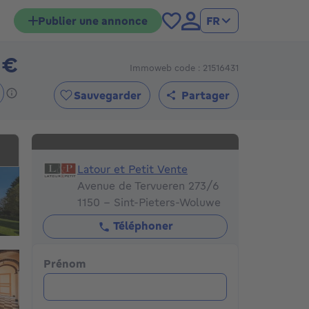
Publier une annonce
FR
 €
Immoweb code : 21516431
1195000€
Sauvegarder
Partager
Latour et Petit Vente
Latour et Petit Vente
Avenue de Tervueren 273/6
1150 - Sint-Pieters-Woluwe
Téléphoner
Prénom