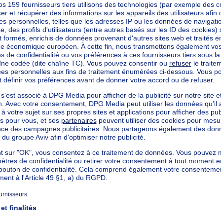
mètres carrés
mètres carrés
²
cté
mètres carrés