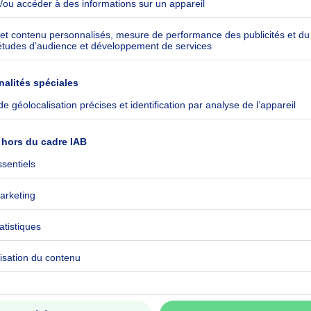
kilowattheure par mètres carrés
h/m²
06538
CO₂/m²
 kWh/an
ommuniqué
ommuniqué