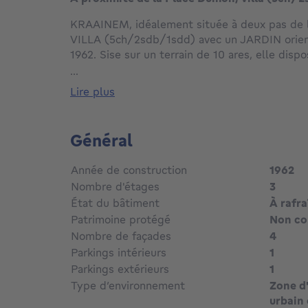
KRAAINEM, idéalement située à deux pas de 
VILLA (5ch/2sdb/1sdd) avec un JARDIN orient
1962. Sise sur un terrain de 10 ares, elle dis
290m² habitables. Bénéficiant de nombreuses 
...
comme suit : Au rez-de-chaussée nous retrouv
lire plus
toilette invités avec vestiaire, un salon / sal
cuisine avec un office / buanderie, un salon d
garage et un bureau. Le premier étage se com
Général
hall de nuit desservant 5 chambres (24m², 12
deux chambres possèdent une salle de bain 
Année de construction
1962
salle de douche. Les deux chambres restante
Nombre d'étages
3
point d'eau. On retrouve également un bureau
État du bâtiment
À rafra
accessible par une trappe dans le couloir. Au 
Patrimoine protégé
Non c
plusieurs caves de rangement et un local chauf
conforme. PEB F (537 kWh/m².an). A découvri
Nombre de façades
4
Parkings intérieurs
1
PS: Obligation de rénovation, le bien doit atte
Parkings extérieurs
1
performance énergétique minimal label D endé
Type d’environnement
Zone d'
l'acte authentique.
urbain 