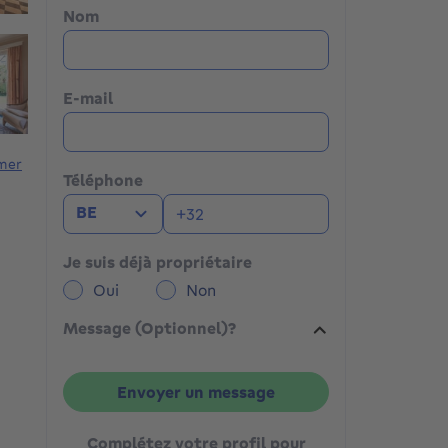
Nom
E-mail
mer
Téléphone
BE
Je suis déjà propriétaire
Oui
Non
Message (Optionnel)?
Envoyer un message
Complétez votre profil pour