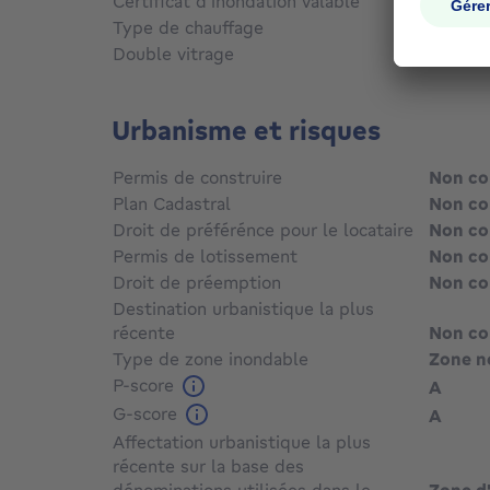
Certificat d'inondation valable
Non c
Type de chauffage
Gaz
Double vitrage
Oui
Urbanisme et risques
Permis de construire
Non c
Plan Cadastral
Non c
Droit de préférénce pour le locataire
Non c
Permis de lotissement
Non c
Droit de préemption
Non c
Destination urbanistique la plus
récente
Non c
Type de zone inondable
Zone n
P-score
A
G-score
A
Affectation urbanistique la plus
récente sur la base des