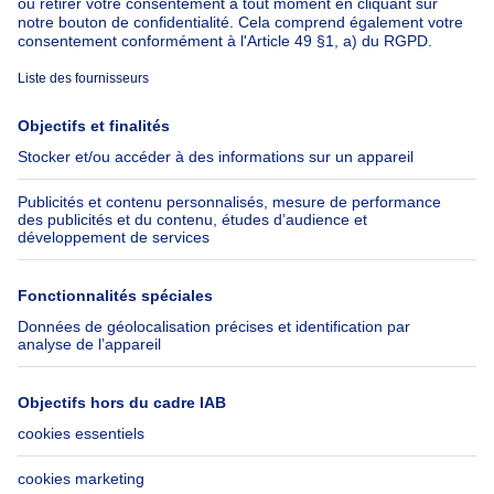
À propos
Outils
Immoweb
Estimer mon bien
Presse
Crédit hypothécaire avec
Belfius
Emplois
Assurances
Groupe Axel Springer
Check-list déménagement
SeLoger.com
Immowelt.de
Aide
Suivez-nous
FAQ
Immoweb Blog
Fraude
Facebook
Accessibilité
X
Contactez-nous
LinkedIn