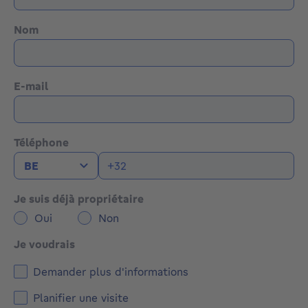
recherchée.
Nom
PEB : F.
Informations et visites au 02/850.89.01. Plus de biens
sur www.immodlf.be
E-mail
Téléphone
Je suis déjà propriétaire
Oui
Non
Je voudrais
Demander plus d'informations
Planifier une visite