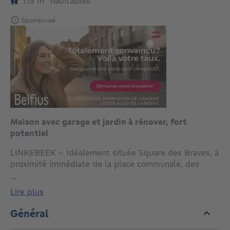
mètres carrés
115
m²
habitables
Sponsorisé
Maison avec garage et jardin à rénover, fort
potentiel
LINKEBEEK – Idéalement située Square des Braves, à
proximité immédiate de la place communale, des
commerces, écoles et facilités, cette maison à rénover
...
offre un beau potentiel dans un environnement
lire plus
central et recherché.
Général
Le rez-de-chaussée se compose de deux agréables