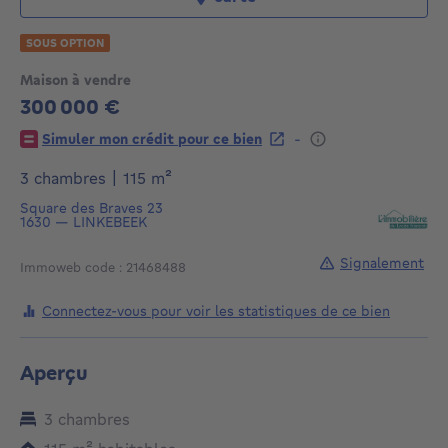
SOUS OPTION
Maison à vendre
300 000 €
300000€
-
Simuler mon crédit pour ce bien
mètres carrés
3 chambres
|
115
m²
Square des Braves 23
1630
—
LINKEBEEK
Signalement
Immoweb code : 21468488
Connectez-vous pour voir les statistiques de ce bien
Aperçu
3 chambres