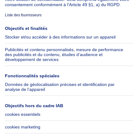
À propos
Outils
Immoweb
Estimer mon bien
Presse
Crédit hypothécaire avec
Belfius
Emplois
Assurances
Groupe Axel Springer
Check-list déménagement
SeLoger.com
Immowelt.de
Aide
Suivez-nous
FAQ
Immoweb Blog
Fraude
Facebook
Accessibilité
X
Contactez-nous
LinkedIn
Immoweb SA © 2026 - Tous droits réservés