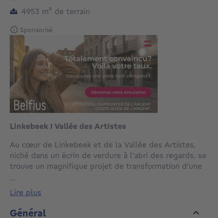
mètres carrés
4953
m²
de terrain
Sponsorisé
Linkebeek I Vallée des Artistes
Au cœur de Linkebeek et de la Vallée des Artistes,
niché dans un écrin de verdure à l'abri des regards, se
trouve un magnifique projet de transformation d'une
propriété historique sur un terrain arboré de ± 50 ares
...
idéalement orienté. La maison existante développe
lire plus
actuellement une surface de ± 500 m² répartie sur
quatre niveaux, et le permis en cours de validité offre
Général