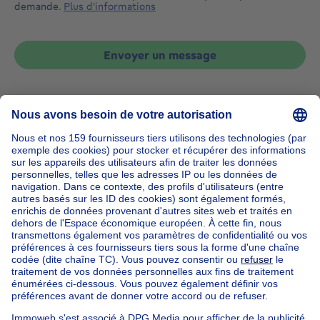
demande.
Plus d'informations
Envoyer un message
Accueil
Belgique
Brabant Flamand (province)
Hal-Vilvorde (arrondissement)
Acheter votre maison à Linkebeek
Nos maisons hors de la Belgique
Maison à vendre France
Maison à vendre Espagne
Maison à vendre Italie
Maison à vendre Luxembourg
Maison à vendre Pays-bas
Nos biens pas chèrs
Maison à vendre pas cher