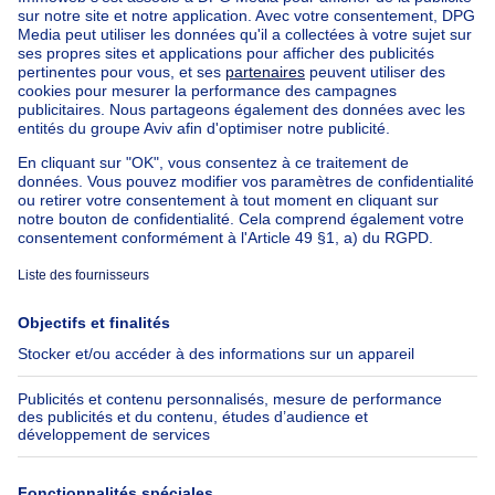
Appartements à louer pas cher
Nos biens à louer avec chambres
Appartement à vendre avec 3 chambres
Maison à vendre avec 3 chambres
Appartement à louer avec 3 chambres
Maison à louer avec 3 chambres
Appartement à louer avec 3 chambres Bruxelles-ville
À propos
Outils
Immoweb
Estimer mon bien
Presse
Crédit hypothécaire avec
Belfius
Emplois
Assurances
Groupe Axel Springer
Check-list déménagement
SeLoger.com
Immowelt.de