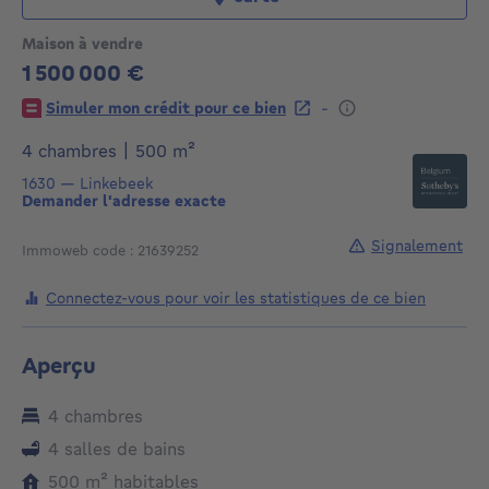
Maison à vendre
1 500 000 €
1500000€
-
Simuler mon crédit pour ce bien
mètres carrés
4 chambres
|
500
m²
1630
—
Linkebeek
Demander l'adresse exacte
Signalement
Immoweb code : 21639252
Connectez-vous pour voir les statistiques de ce bien
Aperçu
4 chambres
4 salles de bains
mètres carrés
500
m²
habitables