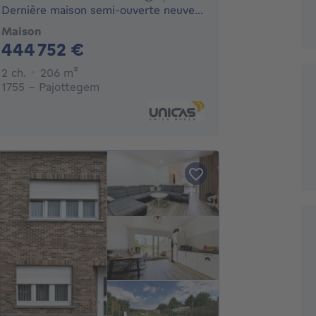
Dernière maison semi-ouverte neuve avec grenier aménageable
Maison
444752€
444 752 €
2 chambres
mètres carrés
2 ch.
206
m²
1755 - Pajottegem