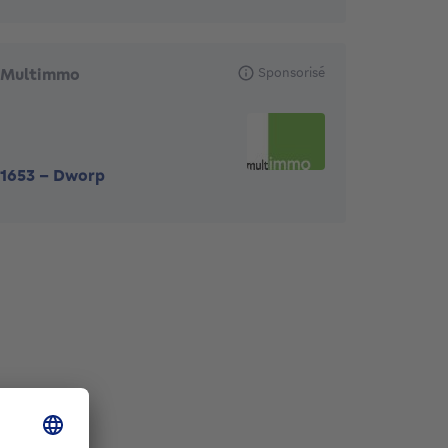
Multimmo
Sponsorisé
1653
-
Dworp