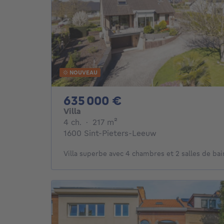
NOUVEAU
635000€
635 000 €
Villa
4 chambres
mètres carrés
4 ch.
·
217
m²
1600 Sint-Pieters-Leeuw
Villa superbe avec 4 chambres et 2 salles de bai