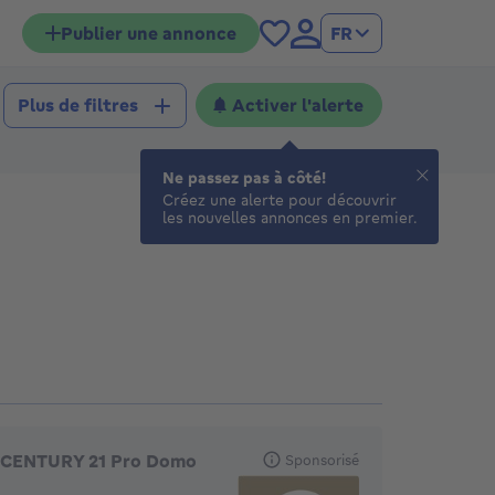
Publier une annonce
FR
Activer l'alerte
Plus de filtres
Ne passez pas à côté!
Créez une alerte pour découvrir
les nouvelles annonces en premier.
gences en vedette
CENTURY 21 Pro Domo
Sponsorisé