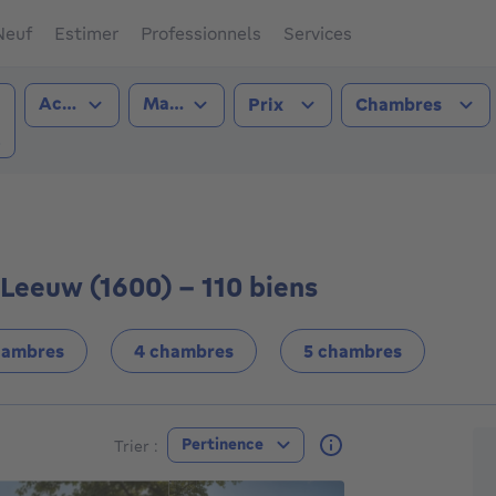
Neuf
Estimer
Professionnels
Services
Type de transaction
Type de bien
Acheter
Maison
Prix
Chambres
eters-Leeuw (1600))
-Leeuw (1600) - 110 biens
hambres
4 chambres
5 chambres
A
Pertinence
Trier :