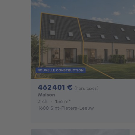
NOUVELLE CONSTRUCTION
462401€
462 401 €
(hors taxes)
Maison
3 chambres
mètres carrés
3 ch.
·
156
m²
1600 Sint-Pieters-Leeuw